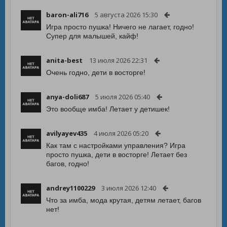
baron-ali716
5 августа 2026 15:30
Игра просто пушка! Ничего не лагает, годно!
Супер для малышей, кайф!
anita-best
13 июля 2026 22:31
Очень годно, дети в восторге!
anya-doli687
5 июля 2026 05:40
Это вообще имба! Летает у детишек!
avilyayev435
4 июля 2026 05:20
Как там с настройками управления? Игра
просто пушка, дети в восторге! Летает без
багов, годно!
andrey1100229
3 июля 2026 12:40
Что за имба, мода крутая, детям летает, багов
нет!