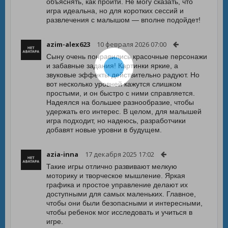
объяснять, как пройти. Не могу сказать, что
игра идеальна, но для коротких сессий и
развлечения с малышом — вполне подойдет!
azim-alex623
10 февраля 2026 07:00
Сыну очень понравились красочные персонажи
и забавные задания! Картинки яркие, а
звуковые эффекты действительно радуют. Но
вот несколько уровней кажутся слишком
простыми, и он быстро с ними справляется.
Надеялся на большее разнообразие, чтобы
удержать его интерес. В целом, для малышей
игра подходит, но надеюсь, разработчики
добавят новые уровни в будущем.
azia-inna
17 декабря 2025 17:02
Такие игры отлично развивают мелкую
моторику и творческое мышление. Яркая
графика и простое управление делают их
доступными для самых маленьких. Главное,
чтобы они были безопасными и интересными,
чтобы ребенок мог исследовать и учиться в
игре.