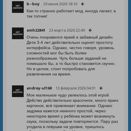
b--boy
29 июня 2026 18:10
Как-то странно работает мод, иногда лагает, а
так топчик!
amh22841
23 марта 2026 22:49
Очень понравился яркий и забавный дизайн.
Дети 3-4 лет действительно оценят простоту
интерфейса. Однако, честно говоря, уровень
сложностей мог бы быть более
разнообразным. Чуть больше заданий не
помешало бы, а то быстро становится скучно.
Но в целом, стоит попробовать для
развлечения на время.
andrey-ul160
13 февраля 2026 04:01
Мое маленькое чудо увлеклось этой игрой.
Действо действительно красочное, много ярких
картинок, всё привлекает внимание. Однако
задумка кажется немного простой, через
некоторое время у ребёнка может возникнуть
скука, поскольку задачи повторяются. Пару раз
угодила в ловушки на уровне, пришлось