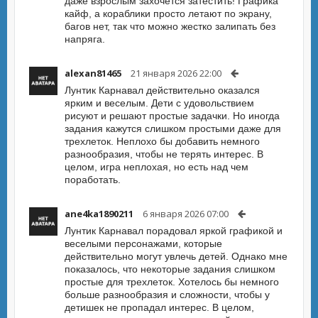
даже взрослым захочется затестить! Графика
кайф, а кораблики просто летают по экрану,
багов нет, так что можно жестко залипать без
напряга.
alexan81465
21 января 2026 22:00
Лунтик Карнавал действительно оказался
ярким и веселым. Дети с удовольствием
рисуют и решают простые задачки. Но иногда
задания кажутся слишком простыми даже для
трехлеток. Неплохо бы добавить немного
разнообразия, чтобы не терять интерес. В
целом, игра неплохая, но есть над чем
поработать.
ane4ka1890211
6 января 2026 07:00
Лунтик Карнавал порадовал яркой графикой и
веселыми персонажами, которые
действительно могут увлечь детей. Однако мне
показалось, что некоторые задания слишком
простые для трехлеток. Хотелось бы немного
больше разнообразия и сложности, чтобы у
детишек не пропадал интерес. В целом,