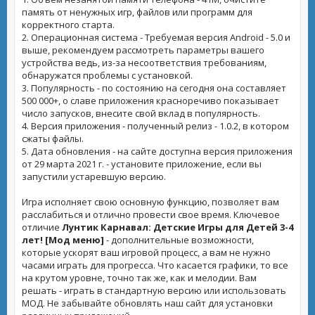
память от ненужных игр, файлов или программ для
корректного старта.
2. Операционная система - Требуемая версия Android - 5.0 и
выше, рекомендуем рассмотреть параметры вашего
устройства ведь, из-за несоответствия требованиям,
обнаружатся проблемы с установкой.
3. Популярность - по состоянию на сегодня она составляет
500 000+, о славе приложения красноречиво показывает
число запусков, внесите свой вклад в популярность.
4. Версия приложения - полученный релиз - 1.0.2, в котором
сжаты файлы.
5. Дата обновления - на сайте доступна версия приложения
от 29 марта 2021 г. - установите приложение, если вы
запустили устаревшую версию.
Игра исполняет свою основную функцию, позволяет вам
расслабиться и отлично провести свое время. Ключевое
отличие
Лунтик Карнавал: Детские Игры для Детей 3-4
лет! [Мод меню]
- дополнительные возможности,
которые ускорят ваш игровой процесс, а вам не нужно
часами играть для прогресса. Что касается графики, то все
на крутом уровне, точно так же, как и мелодии. Вам
решать - играть в стандартную версию или использовать
МОД. Не забывайте обновлять наш сайт для установки