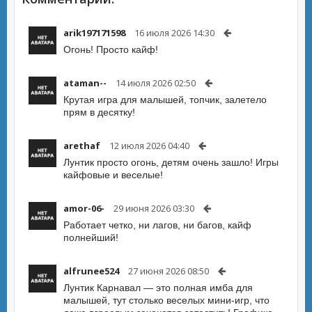
arik197171598
16 июля 2026 14:30
Огонь! Просто кайф!
ataman--
14 июля 2026 02:50
Крутая игра для малышей, топчик, залетело
прям в десятку!
arethaf
12 июля 2026 04:40
Лунтик просто огонь, детям очень зашло! Игры
кайфовые и веселые!
amor-06-
29 июня 2026 03:30
Работает четко, ни лагов, ни багов, кайф
полнейший!
alfrunee524
27 июня 2026 08:50
Лунтик Карнавал — это полная имба для
малышей, тут столько веселых мини-игр, что