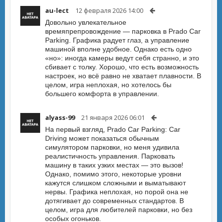
au-lect
12 февраля 2026 14:00
Довольно увлекательное
времяпрепровождение — парковка в Prado Car
Parking. Графика радует глаз, а управление
машиной вполне удобное. Однако есть одно
«но»: иногда камеры ведут себя странно, и это
сбивает с толку. Хорошо, что есть возможность
настроек, но всё равно не хватает плавности. В
целом, игра неплохая, но хотелось бы
большего комфорта в управлении.
alyass-99
21 января 2026 06:01
На первый взгляд, Prado Car Parking: Car
Driving может показаться обычным
симулятором парковки, но меня удивила
реалистичность управления. Парковать
машину в таких узких местах — это вызов!
Однако, помимо этого, некоторые уровни
кажутся слишком сложными и выматывают
нервы. Графика неплохая, но порой она не
дотягивает до современных стандартов. В
целом, игра для любителей парковки, но без
особых огоньков.