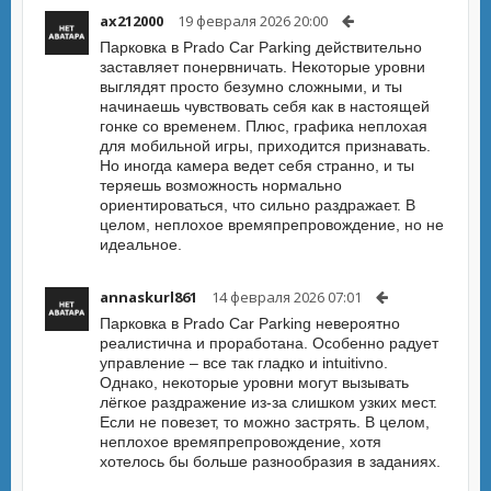
ax212000
19 февраля 2026 20:00
Парковка в Prado Car Parking действительно
заставляет понервничать. Некоторые уровни
выглядят просто безумно сложными, и ты
начинаешь чувствовать себя как в настоящей
гонке со временем. Плюс, графика неплохая
для мобильной игры, приходится признавать.
Но иногда камера ведет себя странно, и ты
теряешь возможность нормально
ориентироваться, что сильно раздражает. В
целом, неплохое времяпрепровождение, но не
идеальное.
annaskurl861
14 февраля 2026 07:01
Парковка в Prado Car Parking невероятно
реалистична и проработана. Особенно радует
управление – все так гладко и intuitivno.
Однако, некоторые уровни могут вызывать
лёгкое раздражение из-за слишком узких мест.
Если не повезет, то можно застрять. В целом,
неплохое времяпрепровождение, хотя
хотелось бы больше разнообразия в заданиях.