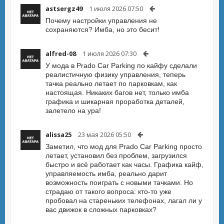
astsergz49
1 июля 2026 07:50
Почему настройки управления не
сохраняются? Имба, но это бесит!
alfred-08
1 июля 2026 07:30
У мода в Prado Car Parking по кайфу сделали
реалистичную физику управления, теперь
тачка реально летает по парковкам, как
настоящая. Никаких багов нет, только имба
графика и шикарная проработка деталей,
залетело на ура!
alissa25
23 мая 2026 05:50
Заметил, что мод для Prado Car Parking просто
летает, установил без проблем, загрузился
быстро и всё работает как часы. Графика кайф,
управляемость имба, реально дарит
возможность поиграть с новыми тачками. Но
страдаю от такого вопроса: кто-то уже
пробовал на стареньких телефонах, лагал ли у
вас движок в сложных парковках?