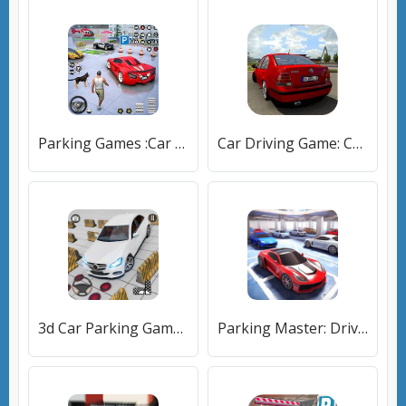
Parking Games :Car Driving Sim [Много монет]
Car Driving Game: Car Parking [Мод меню]
3d Car Parking Game: Car Games [Много денег]
Parking Master: Driving School [Много монет]