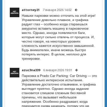
attorney21
7 января 2026 14:02
Навыки парковки можно отточить на этой игре!
Управление довольно плавное, и графика
радует глаз – особенно когда стараешься
аккуратно вставить машину в парковочное
место. Однако, иногда появляются баги,
которые могут сильно отвлечь от процесса. И,
честно говоря, на некоторых уровнях
сложность кажется искусственно завышенной.
Будь внимателен, иначе можешь быстро
потерять интерес. В целом, неплохо для
тренировки.
azuc3na339
6 января 2026 19:01
Парковка в Prado Car Parking: Car Driving — это
действительно интересное испытание.
Управление достаточно отзывчивое, и графика
выглядит приятно. Однако иногда задание
становится слишком сложным без явной
причины, что вызывает небольшое
напряжение. Особенно раздражает, когда
приходится снова начинать, потому что не