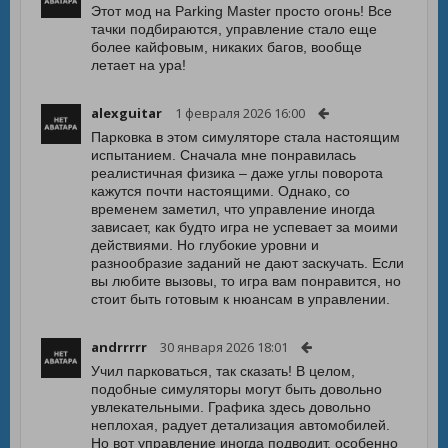
Этот мод на Parking Master просто огонь! Все
тачки подбираются, управление стало еще
более кайфовым, никаких багов, вообще
летает на ура!
alexguitar
1 февраля 2026 16:00
Парковка в этом симуляторе стала настоящим
испытанием. Сначала мне понравилась
реалистичная физика – даже углы поворота
кажутся почти настоящими. Однако, со
временем заметил, что управление иногда
зависает, как будто игра не успевает за моими
действиями. Но глубокие уровни и
разнообразие заданий не дают заскучать. Если
вы любите вызовы, то игра вам понравится, но
стоит быть готовым к нюансам в управлении.
andrrrrr
30 января 2026 18:01
Учил парковаться, так сказать! В целом,
подобные симуляторы могут быть довольно
увлекательными. Графика здесь довольно
неплохая, радует детализация автомобилей.
Но вот управление иногда подводит, особенно