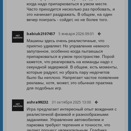
когда надо припарковаться в узком месте.
Часто приходится несколько раз пробовать, и
это начинает раздражать. В общем, на один
вечер поиграть - сойдет, но не более того.
babiuk2107457
5 января 2026 09:01
Машины здесь очень реалистичные, что
приятно удивляет. Но управление немного
запутанное, особенно когда пытаешься
припарковаться в узком пространстве. Порой
кажется, что реагировать на команды надо с
секундной задержкой. В общем, есть моменты,
которые радуют, но убрать пару недочетов
было бы неплохо. Напрягает частое появление
рекламы, хотя, может, это обычная практика
для подобных игр.
ashra99232
31 октября 2025 13:00
Игра предлагает интересный опыт вождения с
реалистичной физикой и разнообразными
заданиями. Управление автомобилем и
парковка требуют терпения и точности, что
делает процесс увлекательным. Графика