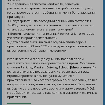
2. Операционная система - Android 8+, советуем
рассмотреть параметры вашего устройства потому что,
из-за несоответствия требованиям, могут быть зависания
при запуске.
3. Популярность - по последним данным она составляет
740000, о популярности приложения точно говорит число
установок, помогите стать еще популярней.
4. Версия приложения - описанный релиз - 2.3.1, в котором
увеличена производительность.
5. Дата обновления - на сайте опубликована версия
приложения от 23 мая 2023 г. - загрузите приложение, если
вы запустили не обновленную версию.
Игра несет свою главную функцию, позволяет вам
расслабиться и с пользой провести свое время. Основное
отличие
Parking Master: Driving School [Много монет]
-
вспомогательные возможности, которые украсят ваш
игровой процесс, а вам не нужно мучаться с
прохождением. Что касается графической оболочки, то все
на крутом уровне, точно так же, как и музыка. Вам делать
выбор - играть в простую версию или использовать МОД.
Не забывайте посещать наш сайт для установки отличных
приложений.