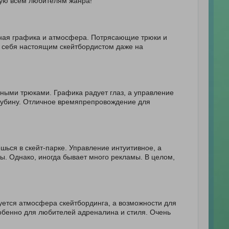
дую всем любителям жанра!
сная графика и атмосфера. Потрясающие трюки и
 себя настоящим скейтбордистом даже на
зными трюками. Графика радует глаз, а управление
лубину. Отличное времяпрепровождение для
ься в скейт-парке. Управление интуитивное, а
ы. Однако, иногда бывает много рекламы. В целом,
уется атмосфера скейтбординга, а возможности для
обенно для любителей адреналина и стиля. Очень