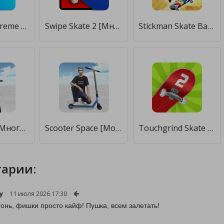
Freestyle Extreme Skater: Flippy Skate [Много денег]
Swipe Skate 2 [Много монет]
Stickman Skate Battle [Много монет]
BMX Space [Много денег]
Scooter Space [Мод меню]
Touchgrind Skate 2 [Бесплатные покупки]
арии:
y
11 июля 2026 17:30
гонь, фишки просто кайф! Пушка, всем залетать!