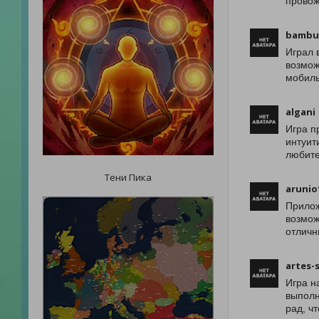
провож
bambu
Играл 
возмож
мобиль
algani
Игра п
интуит
любите
Тени Пика
arunio
Прилож
возмож
отличн
artes-
Игра н
выполн
рад, чт