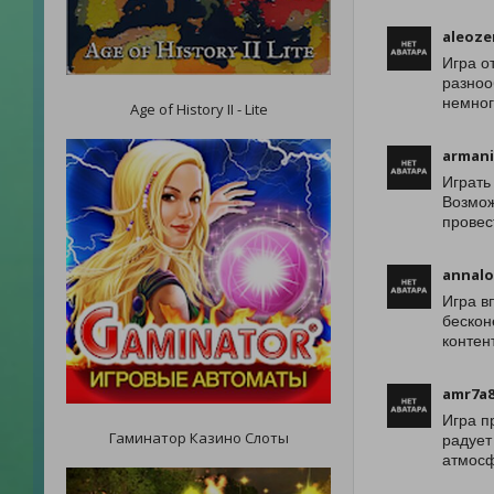
aleoze
Игра о
разноо
немног
Age of History II - Lite
armani
Играть
Возмож
провес
annalo
Игра в
бескон
контен
amr7a8
Игра п
Гаминатор Казино Слоты
радует
атмосф