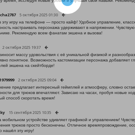
у время, исследуя новые уровни и улучшая свои навыки. Рекомен
cha2787
5 октября 2025 01:30
в эту игру на телефоне — просто кайф! Удобное управление, клас
ность настраивать персонажа удерживают в напряжении. Чувствую
нике. Рекомендую всем фанатам экшена и вызова!
2 октября 2025 19:37
риносит массу удовольствия с её уникальной физикой и разнообра
ивно понятное. Возможность кастомизации персонажа добавляет г
лей экшена на скейтборде!
1979999
2 октября 2025 09:04
ение предлагает интересный геймплей и атмосферу, словно остаеш
ности для трюков впечатляют. Зависаю на часах, пробуя новые ход
ый способ скоротать время!
sky
15 сентября 2025 10:35
а мобильном устройстве удивляет графикой и управлением! Чувств
ения трюков просто бесконечны. Отличное времяпровождение, ос
о нашёл эту игру!