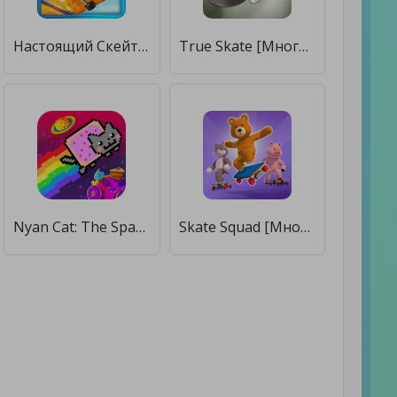
Настоящий Скейт - Skate 3D [Много денег]
True Skate [Много денег]
Nyan Cat: The Space Journey [Мод меню]
Skate Squad [Много монет]