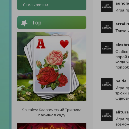
aonoli
Стиль жизни
Игра п
Top
attal3
Такое 
alexbr
С абсо
порой 
когда 
попроб
baldai
Игра п
трюки 
Однозн
Solitales: Классический Три пика
alitura
пасьянс в саду
Игра п
возмож