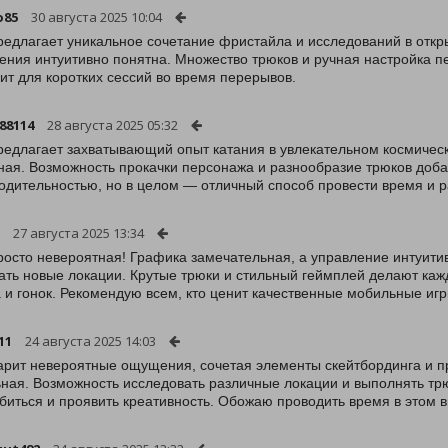
o85
30 августа 2025 10:04
редлагает уникальное сочетание фристайла и исследований в откр
ения интуитивно понятна. Множество трюков и ручная настройка
ит для коротких сессий во время перерывов.
88114
28 августа 2025 05:32
редлагает захватывающий опыт катания в увлекательном космичес
ная. Возможность прокачки персонажа и разнообразие трюков доба
одительностью, но в целом — отличный способ провести время и р
27 августа 2025 13:34
росто невероятная! Графика замечательная, а управление интуити
ать новые локации. Крутые трюки и стильный геймплей делают ка
 и гонок. Рекомендую всем, кто ценит качественные мобильные игр
11
24 августа 2025 14:03
арит невероятные ощущения, сочетая элементы скейтбординга и пр
ьная. Возможность исследовать различные локации и выполнять тр
биться и проявить креативность. Обожаю проводить время в этом 