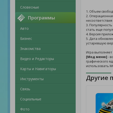
Словесные
1. Объем свобод
2. Операционная
Программы
несоответствия 
3. Популярность
Авто
стать еще попул
4. Версия прило
Бизнес
5. Дата обновле
устаревшую вер
Знакомства
Игра выполняет
[Мод меню]
- в
Видео и Редакторы
графического яд
использовать МО
Карты и Навигаторы
Другие 
Инструменты
Связь
Социальные
Фото