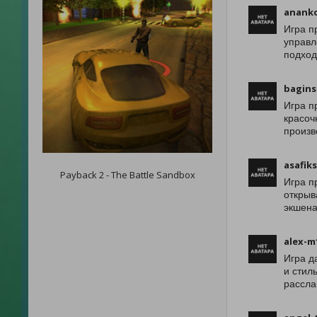
anank
Игра п
управл
подход
bagins
Игра п
красоч
произв
asafiks
Payback 2 - The Battle Sandbox
Игра п
открыв
экшена
alex-m
Игра д
и стил
рассла