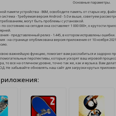
Основные параметры.
ной памяти устройства - 86M, освободите память от старых игр, фай
 система - Требуемая версия Android - 5.0 и выше, советуем рассмот
требованиям, могут быть проблемы с установкой.
 - по состоянию на сегодня она составляет 1 000 000+, о крутости пр
ярней.
жения - представленный релиз - 1.445, в котором исправлены ошибки.
ния - на странице опубликована версия приложения от 10 ноября 2021 
сию.
 свою важнейшую функцию, помогает вам расслабиться и задорно пр
спомогательные перспективы, которые ускорят ваш игровой процесс,
ра, то все на отличном уровне, точно так же, как и музыка. Вам дел
Д. Не забывайте обновлять наш сайт для загрузки крутых приложен
приложения: