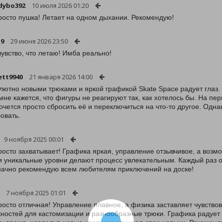
dybo392
10 июля 2026 01:20
росто пушка! Летает на одном дыхании. Рекомендую!
19
29 июня 2026 23:50
чувство, что летаю! Имба реально!
ett9940
21 января 2026 14:00
лютно новыми трюками и яркой графикой Skate Space радует глаз.
мне кажется, что фигуры не реагируют так, как хотелось бы. На пер
хочется просто сбросить её и переключиться на что-то другое. Одна
овать.
9 ноября 2025 00:01
росто захватывает! Графика яркая, управление отзывчивое, а воз
и уникальные уровни делают процесс увлекательным. Каждый раз о
ачно рекомендую всем любителям приключений на доске!
7 ноября 2025 01:01
росто отличная! Управление плавное, а физика заставляет чувство
ностей для кастомизации и разнообразные трюки. Графика радует 