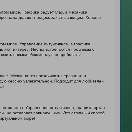
ытом мире. Графика радует глаз, а механика
 персонажа делают процесс захватывающим. Хорошо
ком мире. Управление интуитивное, а графика
вляют интерес. Иногда встречаются проблемы с
азвить навыки. Рекомендую попробовать!
вное. Можно легко прокачивать персонажа и
ждую сессию увлекательной. Подходит для любителей
ы!
остранства. Управление интуитивное, графика яркая
юки не оставляет равнодушным. Это отличный способ
виртуальном мире!