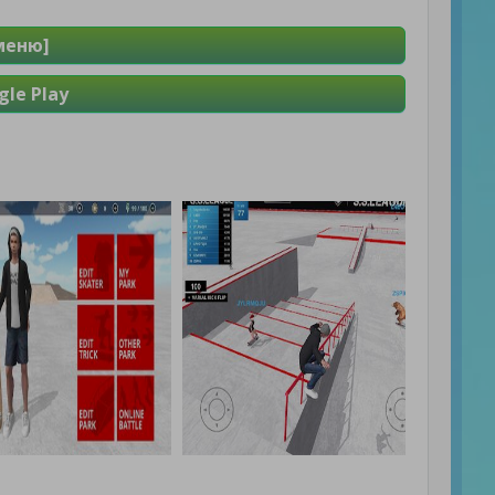
меню]
le Play