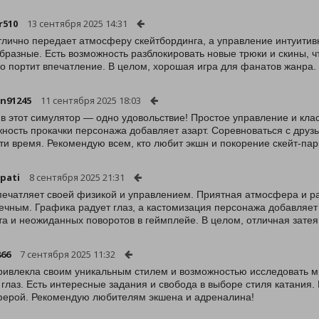
r510
13 сентября 2025 14:31
тлично передает атмосферу скейтбординга, а управление интуитивн
бразные. Есть возможность разблокировать новые трюки и скины, чт
о портит впечатление. В целом, хорошая игра для фанатов жанра.
n91245
11 сентября 2025 18:03
 в этот симулятор — одно удовольствие! Простое управление и кла
ность прокачки персонажа добавляет азарт. Соревноваться с друз
ти время. Рекомендую всем, кто любит экшн и покорение скейт-пар
pati
8 сентября 2025 21:31
печатляет своей физикой и управлением. Приятная атмосфера и р
ечным. Графика радует глаз, а кастомизация персонажа добавляет
та и неожиданных поворотов в геймплейе. В целом, отличная затея
66
7 сентября 2025 11:32
ривлекла своим уникальным стилем и возможностью исследовать ми
 глаз. Есть интересные задания и свобода в выборе стиля катания
ерой. Рекомендую любителям экшена и адреналина!