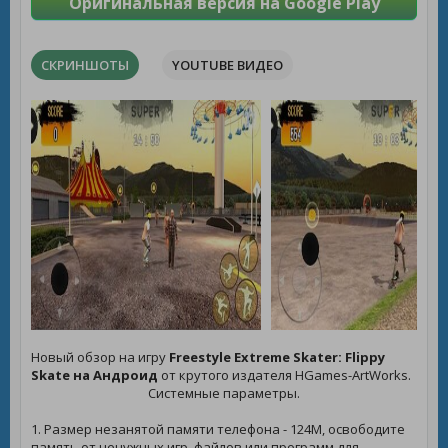
Оригинальная версия на Google Play
СКРИНШОТЫ
YOUTUBE ВИДЕО
Новый обзор на игру
Freestyle Extreme Skater: Flippy
Skate на Андроид
от крутого издателя HGames-ArtWorks.
Системные параметры.
1. Размер незанятой памяти телефона - 124M, освободите
память от ненужных игр, файлов или программ для