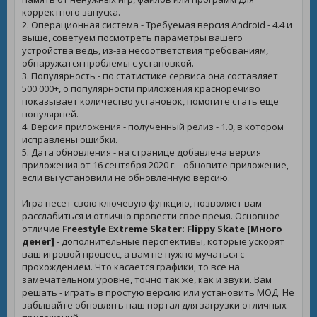
корректного запуска.
2. Операционная система - Требуемая версия Android - 4.4 и
выше, советуем посмотреть параметры вашего
устройства ведь, из-за несоответствия требованиям,
обнаружатся проблемы с установкой.
3. Популярность - по статистике сервиса она составляет
500 000+, о популярности приложения красноречиво
показывает количество установок, помогите стать еще
популярней.
4. Версия приложения - полученный релиз - 1.0, в котором
исправлены ошибки.
5. Дата обновления - на странице добавлена версия
приложения от 16 сентября 2020 г. - обновите приложение,
если вы установили не обновленную версию.
Игра несет свою ключевую функцию, позволяет вам
расслабиться и отлично провести свое время. Основное
отличие
Freestyle Extreme Skater: Flippy Skate [Много
денег]
- дополнительные перспективы, которые ускорят
ваш игровой процесс, а вам не нужно мучаться с
прохождением. Что касается графики, то все на
замечательном уровне, точно так же, как и звуки. Вам
решать - играть в простую версию или установить МОД. Не
забывайте обновлять наш портал для загрузки отличных