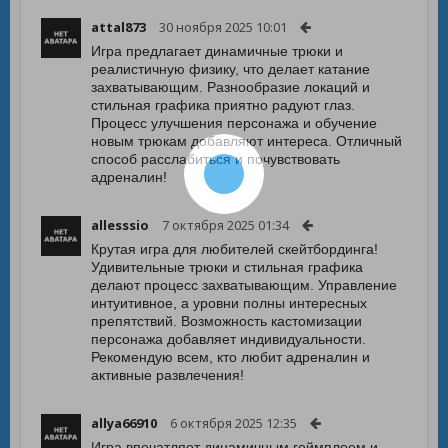
attal873
30 ноября 2025 10:01
Игра предлагает динамичные трюки и
реалистичную физику, что делает катание
захватывающим. Разнообразие локаций и
стильная графика приятно радуют глаз.
Процесс улучшения персонажа и обучение
новым трюкам добавляют интереса. Отличный
способ расслабиться и почувствовать
адреналин!
allesssio
7 октября 2025 01:34
Крутая игра для любителей скейтбординга!
Удивительные трюки и стильная графика
делают процесс захватывающим. Управление
интуитивное, а уровни полны интересных
препятствий. Возможность кастомизации
персонажа добавляет индивидуальности.
Рекомендую всем, кто любит адреналин и
активные развлечения!
allya66910
6 октября 2025 12:35
Игра впечатляет динамичным геймплеем и