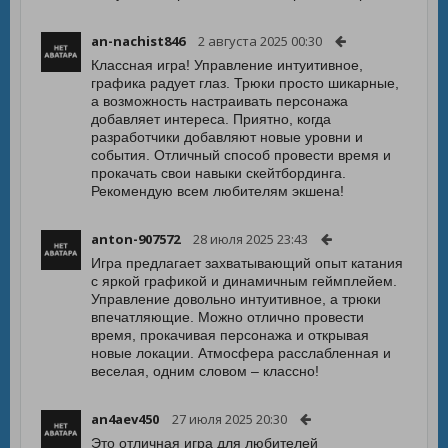
an-nachist846
2 августа 2025 00:30
Классная игра! Управление интуитивное,
графика радует глаз. Трюки просто шикарные,
а возможность настраивать персонажа
добавляет интереса. Приятно, когда
разработчики добавляют новые уровни и
события. Отличный способ провести время и
прокачать свои навыки скейтбординга.
Рекомендую всем любителям экшена!
anton-907572
28 июля 2025 23:43
Игра предлагает захватывающий опыт катания
с яркой графикой и динамичным геймплейем.
Управление довольно интуитивное, а трюки
впечатляющие. Можно отлично провести
время, прокачивая персонажа и открывая
новые локации. Атмосфера расслабленная и
веселая, одним словом – классно!
an4aev450
27 июля 2025 20:30
Это отличная игра для любителей