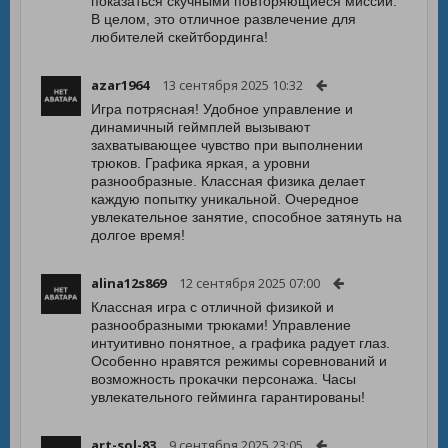
показаться скучными повторяющиеся миссии.
В целом, это отличное развлечение для
любителей скейтбординга!
azar1964
13 сентября 2025 10:32
Игра потрясная! Удобное управление и
динамичный геймплей вызывают
захватывающее чувство при выполнении
трюков. Графика яркая, а уровни
разнообразные. Классная физика делает
каждую попытку уникальной. Очередное
увлекательное занятие, способное затянуть на
долгое время!
alina12s869
12 сентября 2025 07:00
Классная игра с отличной физикой и
разнообразными трюками! Управление
интуитивно понятное, а графика радует глаз.
Особенно нравятся режимы соревнований и
возможность прокачки персонажа. Часы
увлекательного гейминга гарантированы!
art-sol-83
9 сентября 2025 23:05