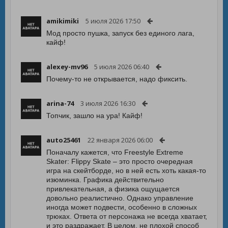
amikimiki
5 июля 2026 17:50
Мод просто пушка, запуск без единого лага,
кайф!
alexey-mv96
5 июля 2026 06:40
Почему-то не открывается, надо фиксить.
arina-74
3 июля 2026 16:30
Топчик, зашло на ура! Кайф!
auto25461
22 января 2026 06:00
Поначалу кажется, что Freestyle Extreme
Skater: Flippy Skate – это просто очередная
игра на скейтборде, но в ней есть хоть какая-то
изюминка. Графика действительно
привлекательная, а физика ощущается
довольно реалистично. Однако управление
иногда может подвести, особенно в сложных
трюках. Ответа от персонажа не всегда хватает,
и это раздражает. В целом, не плохой способ