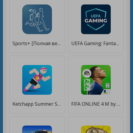
Sports+ [Полная версия]
UEFA Gaming: Fantasy, Predictor и другие игры [Бесплатные покупки]
Ketchapp Summer Sports [Мод меню]
FIFA ONLINE 4 M by EA SPORTS™ [Мод меню]