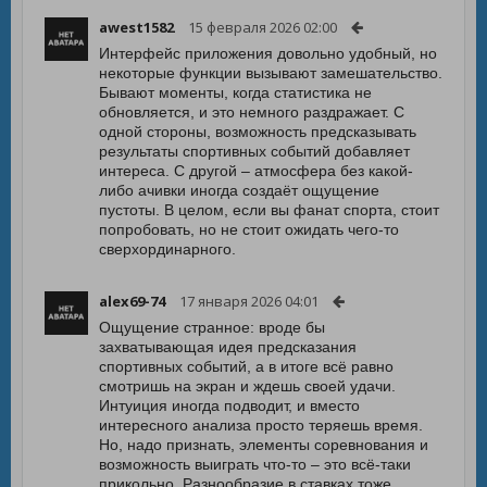
awest1582
15 февраля 2026 02:00
Интерфейс приложения довольно удобный, но
некоторые функции вызывают замешательство.
Бывают моменты, когда статистика не
обновляется, и это немного раздражает. С
одной стороны, возможность предсказывать
результаты спортивных событий добавляет
интереса. С другой – атмосфера без какой-
либо ачивки иногда создаёт ощущение
пустоты. В целом, если вы фанат спорта, стоит
попробовать, но не стоит ожидать чего-то
сверхординарного.
alex69-74
17 января 2026 04:01
Ощущение странное: вроде бы
захватывающая идея предсказания
спортивных событий, а в итоге всё равно
смотришь на экран и ждешь своей удачи.
Интуиция иногда подводит, и вместо
интересного анализа просто теряешь время.
Но, надо признать, элементы соревнования и
возможность выиграть что-то – это всё-таки
прикольно. Разнообразие в ставках тоже