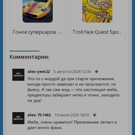
Гонки суперкаров - Sports Car Racing [Мод меню]
Troll face Quest Sports puzzle [Мод меню]
Комментарии:
alex-yem22
5 августа 2026 12:30
Что-то с мордой да при старте приложения,
иногда просто зависает и не запускается, по
фиксу. А так сам мод — это настоящая имба,
предикторы забирают четко и точно, заходило
на ура!
alex-75-l402
10 июля 2026 18:50
Имба, очень нравится! Приложение летает и
дает много фана.