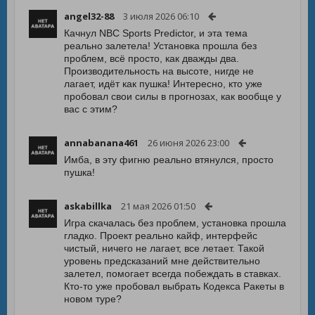
angel32-88
3 июля 2026 06:10
Качнул NBC Sports Predictor, и эта тема
реально залетела! Установка прошла без
проблем, всё просто, как дважды два.
Производительность на высоте, нигде не
лагает, идёт как пушка! Интересно, кто уже
пробовал свои силы в прогнозах, как вообще у
вас с этим?
annabanana461
26 июня 2026 23:00
Имба, в эту фигню реально втянулся, просто
пушка!
askabillka
21 мая 2026 01:50
Игра скачалась без проблем, установка прошла
гладко. Проект реально кайф, интерфейс
чистый, ничего не лагает, все летает. Такой
уровень предсказаний мне действительно
залетел, помогает всегда побеждать в ставках.
Кто-то уже пробовал выбрать Кодекса Ракеты в
новом туре?