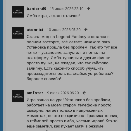
baniark69
15 июля 2026 22:10
Имба игра, летает отлично!
atom-ici
10 июля 2026 05:20
Скачал мод на Legend Fantasy и остался в
полном восторге, всё летает, никакого лага.
Установка прошла без проблем, так что тут все
четко – установил, запустил, и погнал на
платформу. Имба-турниры и другие фишки
просто пушка, не ожидал, что так кайфово
залипну. Есть какой-то способ улучшить
производительность на слабых устройствах?
Заранее спасибо!
amfoter
9 июля 2026 06:20
Игра зашла на ура! Установил без проблем,
работает на моем старом телефоне просто
шикарно, лагает только в напряженных
моментах, но это не критично. Графика топчик,
а геймплей просто имба, часами играю! Кто-то
еще заметил, как пухает матч в режиме