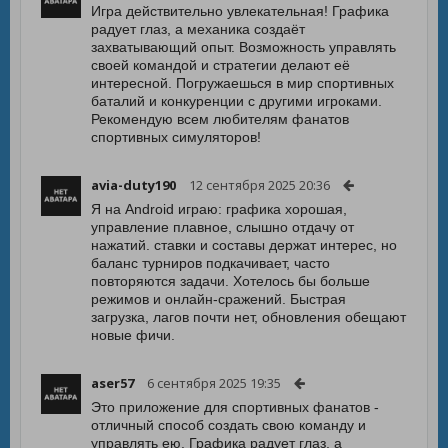
Игра действительно увлекательная! Графика
радует глаз, а механика создаёт
захватывающий опыт. Возможность управлять
своей командой и стратегии делают её
интересной. Погружаешься в мир спортивных
баталий и конкуренции с другими игроками.
Рекомендую всем любителям фанатов
спортивных симуляторов!
avia-duty190
12 сентября 2025 20:36
Я на Android играю: графика хорошая,
управление плавное, слышно отдачу от
нажатий. ставки и составы держат интерес, но
баланс турниров подкачивает, часто
повторяются задачи. Хотелось бы больше
режимов и онлайн-сражений. Быстрая
загрузка, лагов почти нет, обновления обещают
новые фичи.
aser57
6 сентября 2025 19:35
Это приложение для спортивных фанатов -
отличный способ создать свою команду и
управлять ею. Графика радует глаз, а