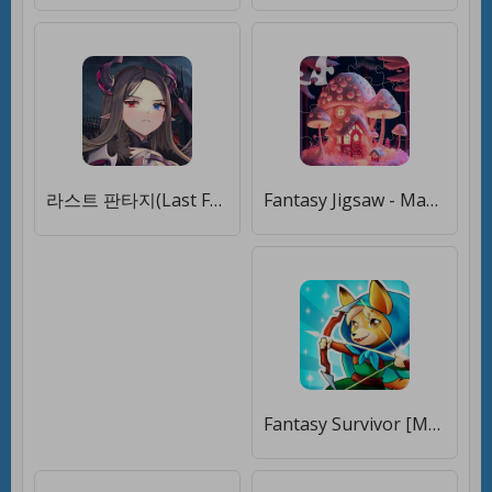
라스트 판타지(Last Fantasy) [Мод меню]
Fantasy Jigsaw - Magic Puzzle [Много монет]
Fantasy Survivor [Много монет]