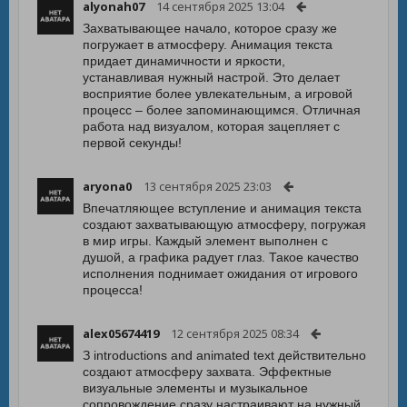
alyonah07
14 сентября 2025 13:04
Захватывающее начало, которое сразу же
погружает в атмосферу. Анимация текста
придает динамичности и яркости,
устанавливая нужный настрой. Это делает
восприятие более увлекательным, а игровой
процесс – более запоминающимся. Отличная
работа над визуалом, которая зацепляет с
первой секунды!
aryona0
13 сентября 2025 23:03
Впечатляющее вступление и анимация текста
создают захватывающую атмосферу, погружая
в мир игры. Каждый элемент выполнен с
душой, а графика радует глаз. Такое качество
исполнения поднимает ожидания от игрового
процесса!
alex05674419
12 сентября 2025 08:34
З introductions and animated text действительно
создают атмосферу захвата. Эффектные
визуальные элементы и музыкальное
сопровождение сразу настраивают на нужный