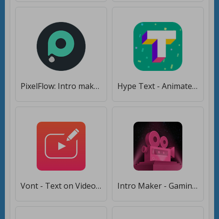
PixelFlow: Intro maker [Полная версия]
Hype Text - Animated Text & Intro Maker [Без рекламы]
Vont - Text on Videos [Premium]
Intro Maker - Gaming 3D intro & outro video editor [Полная версия]