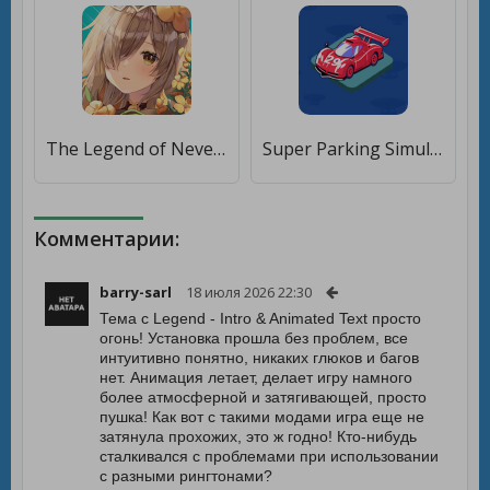
The Legend of Neverland [Много монет]
Super Parking Simulator:Merge Legend [Мод меню]
Комментарии:
barry-sarl
18 июля 2026 22:30
Тема с Legend - Intro & Animated Text просто
огонь! Установка прошла без проблем, все
интуитивно понятно, никаких глюков и багов
нет. Анимация летает, делает игру намного
более атмосферной и затягивающей, просто
пушка! Как вот с такими модами игра еще не
затянула прохожих, это ж годно! Кто-нибудь
сталкивался с проблемами при использовании
с разными рингтонами?