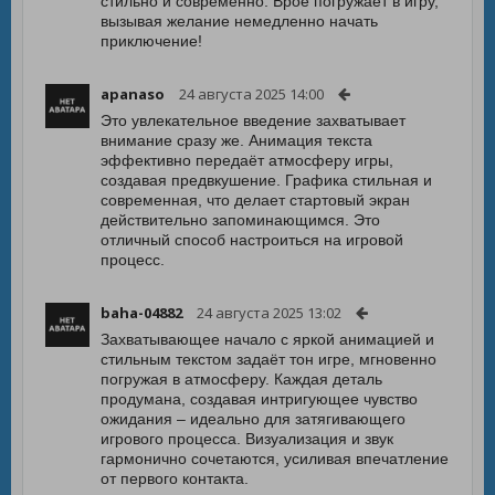
стильно и современно. Врое погружает в игру,
вызывая желание немедленно начать
приключение!
apanaso
24 августа 2025 14:00
Это увлекательное введение захватывает
внимание сразу же. Анимация текста
эффективно передаёт атмосферу игры,
создавая предвкушение. Графика стильная и
современная, что делает стартовый экран
действительно запоминающимся. Это
отличный способ настроиться на игровой
процесс.
baha-04882
24 августа 2025 13:02
Захватывающее начало с яркой анимацией и
стильным текстом задаёт тон игре, мгновенно
погружая в атмосферу. Каждая деталь
продумана, создавая интригующее чувство
ожидания – идеально для затягивающего
игрового процесса. Визуализация и звук
гармонично сочетаются, усиливая впечатление
от первого контакта.