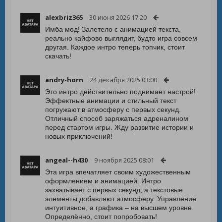
alexbriz365
30 июня 2026 17:20
Имба мод! Залетело с анимацией текста,
реально кайфово выглядит, будто игра совсем
другая. Каждое интро теперь топчик, стоит
скачать!
andry-horn
24 декабря 2025 03:00
Это интро действительно поднимает настрой!
Эффектные анимации и стильный текст
погружают в атмосферу с первых секунд.
Отличный способ заряжаться адреналином
перед стартом игры. Жду развитие истории и
новых приключений!
angeal--h430
9 ноября 2025 08:01
Эта игра впечатляет своим художественным
оформлением и анимацией. Интро
захватывает с первых секунд, а текстовые
элементы добавляют атмосферу. Управление
интуитивное, а графика – на высшем уровне.
Определённо, стоит попробовать!