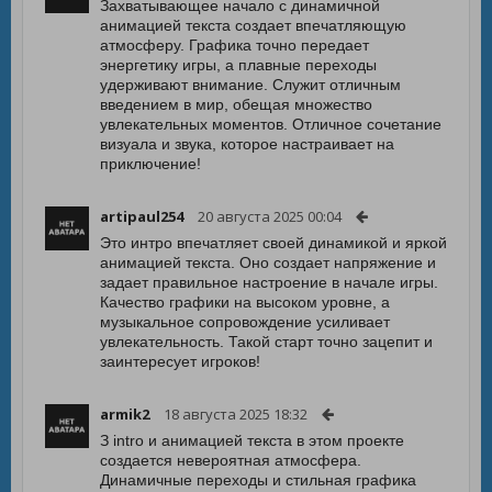
Захватывающее начало с динамичной
анимацией текста создает впечатляющую
атмосферу. Графика точно передает
энергетику игры, а плавные переходы
удерживают внимание. Служит отличным
введением в мир, обещая множество
увлекательных моментов. Отличное сочетание
визуала и звука, которое настраивает на
приключение!
artipaul254
20 августа 2025 00:04
Это интро впечатляет своей динамикой и яркой
анимацией текста. Оно создает напряжение и
задает правильное настроение в начале игры.
Качество графики на высоком уровне, а
музыкальное сопровождение усиливает
увлекательность. Такой старт точно зацепит и
заинтересует игроков!
armik2
18 августа 2025 18:32
З intro и анимацией текста в этом проекте
создается невероятная атмосфера.
Динамичные переходы и стильная графика