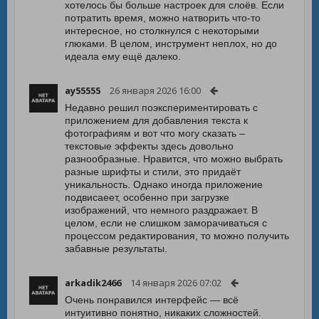
хотелось бы больше настроек для слоёв. Если
потратить время, можно натворить что-то
интересное, но столкнулся с некоторыми
глюками. В целом, инструмент неплох, но до
идеала ему ещё далеко.
ay55555
26 января 2026 16:00
Недавно решил поэкспериментировать с
приложением для добавления текста к
фотографиям и вот что могу сказать –
текстовые эффекты здесь довольно
разнообразные. Нравится, что можно выбрать
разные шрифты и стили, это придаёт
уникальность. Однако иногда приложение
подвисаеет, особенно при загрузке
изображений, что немного раздражает. В
целом, если не слишком заморачиваться с
процессом редактирования, то можно получить
забавные результаты.
arkadik2466
14 января 2026 07:02
Очень понравился интерфейс — всё
интуитивно понятно, никаких сложностей.