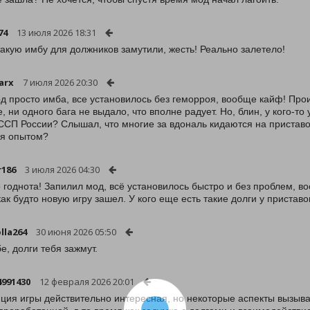
74
13 июля 2026 18:31
такую имбу для должников замутили, жесть! Реально залетело!
arx
7 июля 2026 20:30
од просто имба, все установилось без геморроя, вообще кайф! Прои
е, ни одного бага не выдало, что вполне радует. Но, блин, у кого-
ССП России? Слышал, что многие за вдональ кидаются на приставов
я опытом?
r186
3 июля 2026 04:30
о годнота! Запилил мод, всё установилось быстро и без проблем, во
как будто новую игру зашел. У кого еще есть такие долги у пристав
lla264
30 июня 2026 05:50
е, долги тебя зажмут.
4991430
12 февраля 2026 20:01
ция игры действительно интересная, но некоторые аспекты вызыв