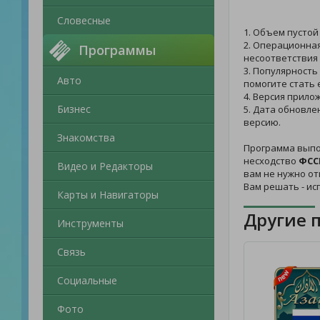
Словесные
1. Объем пустой
2. Операционная
Программы
несоответствия 
3. Популярность
Авто
помогите стать 
4. Версия прило
Бизнес
5. Дата обновле
версию.
Знакомства
Программа выпо
несходство
ФССП
Видео и Редакторы
вам не нужно от
Вам решать - и
Карты и Навигаторы
Другие 
Инструменты
Связь
Социальные
Фото