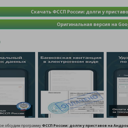
Скачать ФССП России: долги у приставо
Оригинальная версия на Goog
оре обсудим программу
ФССП России: долги у приставов на Андро