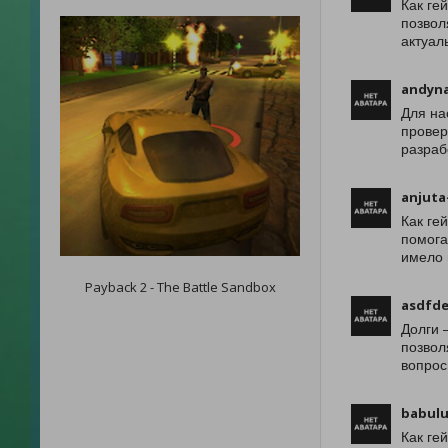
Как ге
позвол
актуал
andyn
Для на
провер
разраб
anjuta
Как ге
помога
имело 
Payback 2 - The Battle Sandbox
asdfd
Долги 
позвол
вопрос
babul
Как ге