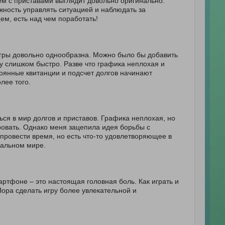
ем с приставами выглядит довольно оригинально.
жность управлять ситуацией и наблюдать за
ем, есть над чем поработать!
 игры довольно однообразна. Можно было бы добавить
у слишком быстро. Разве что графика неплохая и
оянные квитанции и подсчет долгов начинают
лее того.
ься в мир долгов и приставов. Графика неплохая, но
ровать. Однако меня зацепила идея борьбы с
провести время, но есть что-то удовлетворяющее в
уальном мире.
ртфоне – это настоящая головная боль. Как играть и
ора сделать игру более увлекательной и