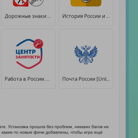
Дорожные знаки России: викторина по ПДД [Без рекламы]
История России и Мира. Личности. History Dates [Полная версия]
Работа в России. Поиск работы [Unlocked]
Почта России [Unlocked]
те. Установка прошла без проблем, никаких багов не
ли какие-то новые фичи добавлены, чтобы игра ещё