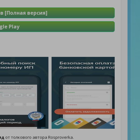
в [Полная версия]
le Play
ид
от толкового автора Rosproverka.