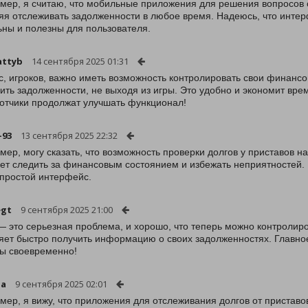
ймер, я считаю, что мобильные приложения для решения вопросов 
яя отслеживать задолженности в любое время. Надеюсь, что интер
ьны и полезны для пользователя.
attyb
14 сентября 2025 01:31
с, игроков, важно иметь возможность контролировать свои финанс
ить задолженности, не выходя из игры. Это удобно и экономит вре
отчики продолжат улучшать функционал!
-93
13 сентября 2025 22:32
ймер, могу сказать, что возможность проверки долгов у приставов н
ет следить за финансовым состоянием и избежать неприятностей. 
простой интерфейс.
egt
9 сентября 2025 21:00
— это серьезная проблема, и хорошо, что теперь можно контролир
яет быстро получить информацию о своих задолженностях. Главное
ы своевременно!
ua
9 сентября 2025 02:01
ймер, я вижу, что приложения для отслеживания долгов от приставо