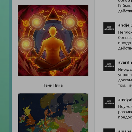
более 
Геймпл
действ
andjej
Неплох
больше
иногда
действ
avardh
Иногда
управл
долгам
Тени Пика
том, ч
anelya
Неужел
развив
предос
alosha