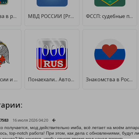
время намаза в россии [Без рекламы]
МВД РОССИИ [Premium]
ФССП: судебные приставы России [Unlocked]
Монеты России и СССР [Unlocked]
Понаехали... Автомобильные коды регионов России [Premium]
Знакомства в России [Полная версия]
арии:
7583
16 июля 2026 04:20
о получается, мод действительно имба, всё летает на моём аппара
ось, top-notch работа! При этом, как дела с обновлениями, будут 
 зашла? Не хочется, чтобы спустя время мод начал лагоить.