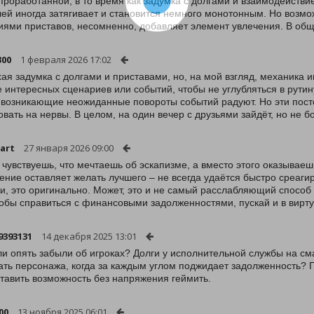
проработанной, в то время как задумка с долгами и взаимодействи
ей иногда затягивает и становится немного монотонным. Но возмо
иями приставов, несомненно, добавляет элемент увлечения. В общ
300
1 февраля 2026 17:02
ая задумка с долгами и приставами, но, на мой взгляд, механика
 интересных сценариев или событий, чтобы не углубляться в рутин
 возникающие неожиданные повороты событий радуют. Но эти пост
овать на нервы. В целом, на один вечер с друзьями зайдёт, но не бо
art
27 января 2026 09:00
 чувствуешь, что мечтаешь об эскапизме, а вместо этого оказываеш
ение оставляет желать лучшего – не всегда удаётся быстро среаги
и, это оригинально. Может, это и не самый расслабляющий способ 
тобы справиться с финансовыми задолженностями, пускай и в вирт
9393131
14 декабря 2025 13:01
и опять забыли об игроках? Долги у исполнительной службы на сма
ать персонажа, когда за каждым углом поджидает задолженность? П
тавить возможность без напряжения геймить.
00
13 ноября 2025 06:01