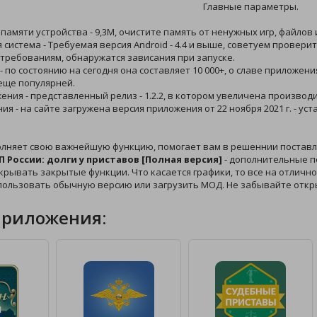
Главные параметры.
 памяти устройства - 9,3M, очистите память от ненужных игр, файлов
 система - Требуемая версия Android - 4.4 и выше, советуем провери
требованиям, обнаружатся зависания при запуске.
 - по состоянию на сегодня она составляет 10 000+, о славе приложе
еще популярней.
жения - представленный релиз - 1.2.2, в котором увеличена производ
ния - на сайте загружена версия приложения от 22 ноября 2021 г. - 
лняет свою важнейшую функцию, помогает вам в решеннии поставл
 России: долги у приставов [Полная версия]
- дополнительные п
крывать закрытые функции. Что касается графики, то все на отлично
спользовать обычную версию или загрузить МОД. Не забывайте откр
приложения: