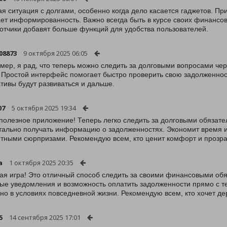
я ситуация с долгами, особенно когда дело касается гаджетов. Пр
ет информированность. Важно всегда быть в курсе своих финансов
отчики добавят больше функций для удобства пользователей.
08873
9 октября 2025 06:05
ймер, я рад, что теперь можно следить за долговыми вопросами че
 Простой интерфейс помогает быстро проверить свою задолженност
тивы будут развиваться и дальше.
07
5 октября 2025 19:34
полезное приложение! Теперь легко следить за долговыми обязат
ально получать информацию о задолженностях. Экономит время и 
тными сюрпризами. Рекомендую всем, кто ценит комфорт и прозра
a
1 октября 2025 20:35
ая игра! Это отличный способ следить за своими финансовыми об
ые уведомления и возможность оплатить задолженности прямо с те
но в условиях повседневной жизни. Рекомендую всем, кто хочет д
5
14 сентября 2025 17:01