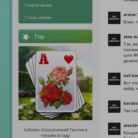
Развлечения
arena-
Стиль жизни
Блин, 
Top
alex-m
Тэк, м
топчик
сути Ф
делилс
as5-ka
Вот эт
кайф, 
barabo
Так себ
alex53
Solitales: Классический Три пика
Концеп
пасьянс в саду