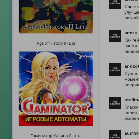
Сложна
улучша
разраб
aneta-
Как ге
Age of History II - Lite
время.
инициа
andzo
Супер 
момент
неприя
atellin
Классн
полезн
особен
aus197
Гаминатор Казино Слоты