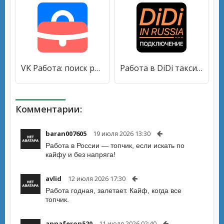
VK Работа: поиск работы рядом [Полная версия]
Работа в DiDi такси. Подключение для работы в Диди [Premium]
Комментарии:
baran007605
19 июля 2026 13:30
Работа в России — топчик, если искать по
кайфу и без напряга!
avlid
12 июля 2026 17:30
Работа годная, залетает. Кайф, когда все
топчик.
annaferon520
11 июля 2026 02:40