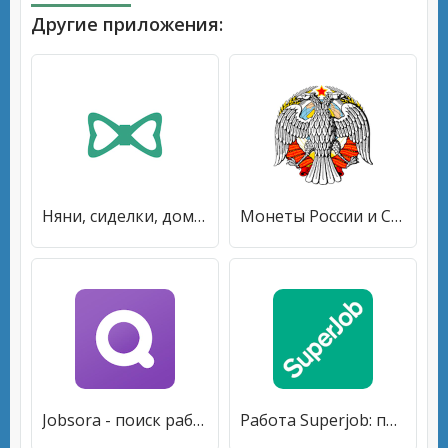
Другие приложения:
Няни, сиделки, домработницы - работа на Помогатель [Unlocked]
Монеты России и СССР [Unlocked]
Jobsora - поиск работы, свежие вакансии [Без рекламы]
Работа Superjob: поиск вакансий, создать резюме [Unlocked]