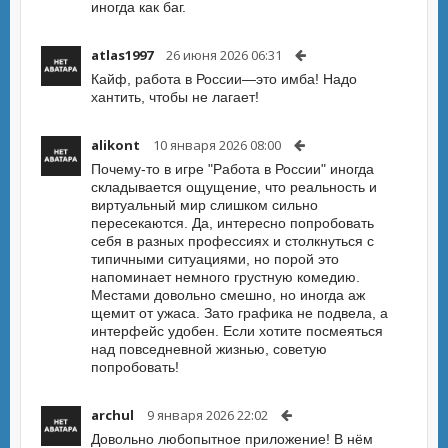
иногда как баг.
atlas1997
26 июня 2026 06:31
Кайф, работа в России—это имба! Надо
хантить, чтобы не лагает!
alikont
10 января 2026 08:00
Почему-то в игре "Работа в России" иногда
складывается ощущение, что реальность и
виртуальный мир слишком сильно
пересекаются. Да, интересно попробовать
себя в разных профессиях и столкнуться с
типичными ситуациями, но порой это
напоминает немного грустную комедию.
Местами довольно смешно, но иногда аж
щемит от ужаса. Зато графика не подвела, а
интерфейс удобен. Если хотите посмеяться
над повседневной жизнью, советую
попробовать!
archul
9 января 2026 22:02
Довольно любопытное приложение! В нём