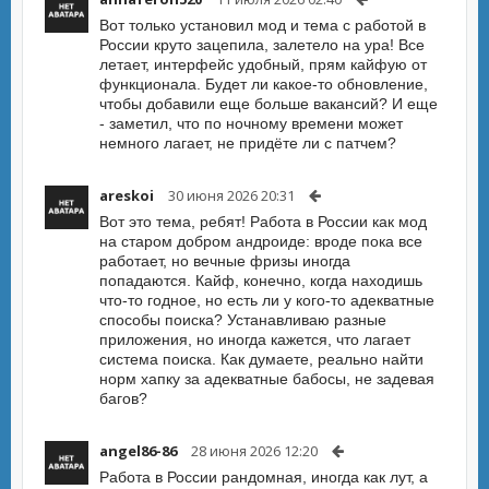
Вот только установил мод и тема с работой в
России круто зацепила, залетело на ура! Все
летает, интерфейс удобный, прям кайфую от
функционала. Будет ли какое-то обновление,
чтобы добавили еще больше вакансий? И еще
- заметил, что по ночному времени может
немного лагает, не придёте ли с патчем?
areskoi
30 июня 2026 20:31
Вот это тема, ребят! Работа в России как мод
на старом добром андроиде: вроде пока все
работает, но вечные фризы иногда
попадаются. Кайф, конечно, когда находишь
что-то годное, но есть ли у кого-то адекватные
способы поиска? Устанавливаю разные
приложения, но иногда кажется, что лагает
система поиска. Как думаете, реально найти
норм хапку за адекватные бабосы, не задевая
багов?
angel86-86
28 июня 2026 12:20
Работа в России рандомная, иногда как лут, а