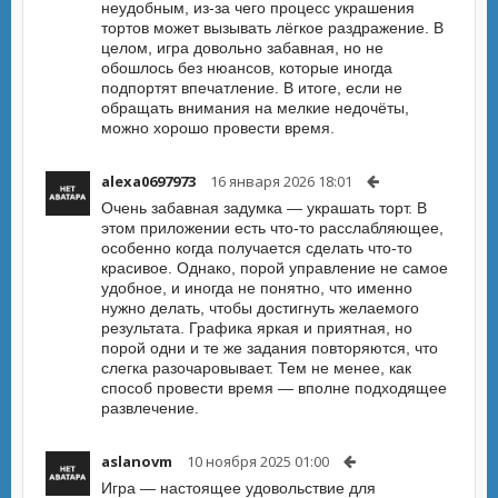
неудобным, из-за чего процесс украшения
тортов может вызывать лёгкое раздражение. В
целом, игра довольно забавная, но не
обошлось без нюансов, которые иногда
подпортят впечатление. В итоге, если не
обращать внимания на мелкие недочёты,
можно хорошо провести время.
alexa0697973
16 января 2026 18:01
Очень забавная задумка — украшать торт. В
этом приложении есть что-то расслабляющее,
особенно когда получается сделать что-то
красивое. Однако, порой управление не самое
удобное, и иногда не понятно, что именно
нужно делать, чтобы достигнуть желаемого
результата. Графика яркая и приятная, но
порой одни и те же задания повторяются, что
слегка разочаровывает. Тем не менее, как
способ провести время — вполне подходящее
развлечение.
aslanovm
10 ноября 2025 01:00
Игра — настоящее удовольствие для