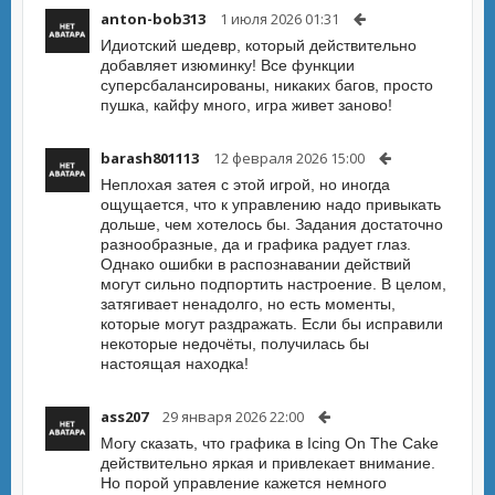
anton-bob313
1 июля 2026 01:31
Идиотский шедевр, который действительно
добавляет изюминку! Все функции
суперсбалансированы, никаких багов, просто
пушка, кайфу много, игра живет заново!
barash801113
12 февраля 2026 15:00
Неплохая затея с этой игрой, но иногда
ощущается, что к управлению надо привыкать
дольше, чем хотелось бы. Задания достаточно
разнообразные, да и графика радует глаз.
Однако ошибки в распознавании действий
могут сильно подпортить настроение. В целом,
затягивает ненадолго, но есть моменты,
которые могут раздражать. Если бы исправили
некоторые недочёты, получилась бы
настоящая находка!
ass207
29 января 2026 22:00
Могу сказать, что графика в Icing On The Cake
действительно яркая и привлекает внимание.
Но порой управление кажется немного