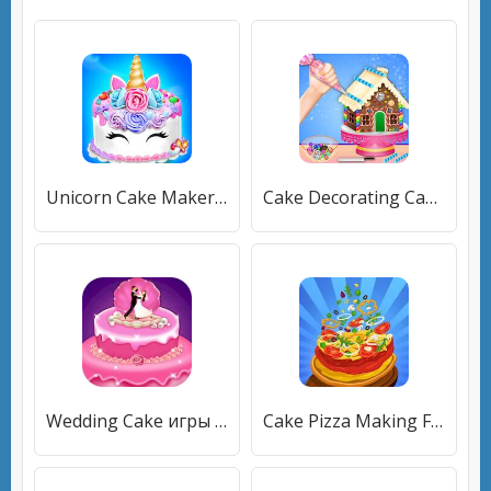
Unicorn Cake Maker-Bakery Game [Много денег]
Cake Decorating Cake Games Fun [Мод меню]
Wedding Cake игры для девочек [Мод меню]
Cake Pizza Making Factory [Много денег]