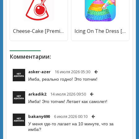
Cheese-Cake [Premium]
Icing On The Dress [Бесплатные покупки]
Комментарии:
asker-azer
16 июля 2026 05:30
Имба, реально годно! Это топчик!
arkadik2
14 июля 2026 09:50
Имба! Это топчик! Летает как самолет!
bakany690
6 июля 2026 00:10
У меня где-то лагает на 10 минуте, что за
имба?