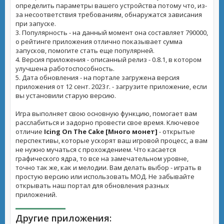
определить параметры вашего устройства потому что, из-
за несоответствия требованиям, обнаружатся зависания
при запуске.
3. Популярность - на данный момент она составляет 790000,
о рейтинге приложения отлично показывает сумма
запусков, помогите стать еще популярней.
4. Версия приложения - описанный релиз - 0.8.1, в котором
улучшена работоспособность.
5. Дата обновления - на портале загружена версия
приложения от 12 сент. 2023 г. - загрузите приложение, если
вы установили старую версию.
Игра выполняет свою основную функцию, помогает вам
расслабиться и задорно провести свое время. Ключевое
отличие
Icing On The Cake [Много монет]
- открытые
перспективы, которые ускорят ваш игровой процесс, а вам
не нужно мучаться с прохождением. Что касается
графического ядра, то все на замечательном уровне,
точно так же, как и мелодии. Вам делать выбор - играть в
простую версию или использовать МОД. Не забывайте
открывать наш портал для обновления разных
приложений.
Другие приложения: