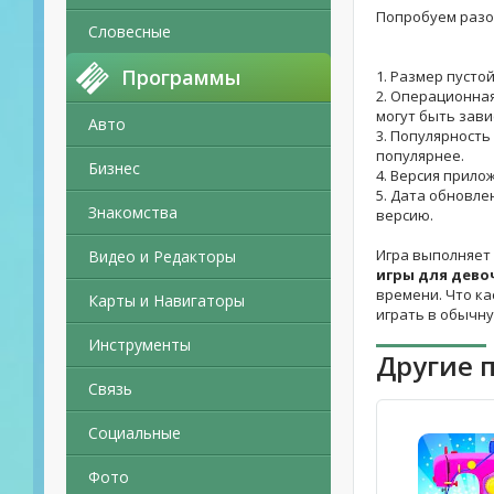
Попробуем разо
Словесные
Программы
1. Размер пусто
2. Операционная
могут быть зави
Авто
3. Популярность
популярнее.
Бизнес
4. Версия прило
5. Дата обновле
Знакомства
версию.
Игра выполняет
Видео и Редакторы
игры для дево
времени. Что ка
Карты и Навигаторы
играть в обычну
Инструменты
Другие 
Связь
Социальные
Фото