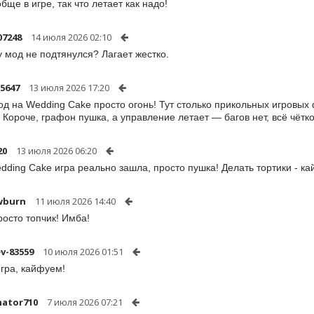
бще в игре, так что летает как надо!
07248
14 июля 2026 02:10
 мод не подтянулся? Лагает жестко.
05647
13 июля 2026 17:20
од на Wedding Cake просто огонь! Тут столько прикольных игровых 
. Короче, графон пушка, а управление летает — багов нет, всё чётко
20
13 июля 2026 06:20
dding Cake игра реально зашла, просто пушка! Делать тортики - ка
wburn
11 июля 2026 14:40
росто топчик! Имба!
v-83559
10 июля 2026 01:51
гра, кайфуем!
ator710
7 июля 2026 07:21