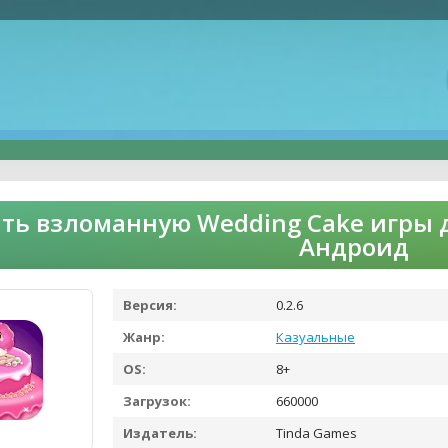
ть взломанную Wedding Cake игры 
Андроид
Версия:
0.2.6
Жанр:
Казуальные
OS:
8+
Загрузок:
660000
Издатель:
Tinda Games