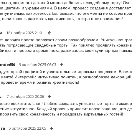
ельно, как много деталей можно добавить к свадебному торту! Оче
и цветами и украшениями. В целом, процесс создания доставляет 
интуитивным, как хотелось бы. Бывает, что элементы не совсем пр
 если хочешь развивать креативность, то игра стоит внимания!
ia
18 ноября 2025 21:01
ля девочек просто поражает своим разнообразием! Уникальная гр
ать потрясающие свадебные торты. Так приятно проявлять креатив
биться и провести время, пока развиваешь свои кулинарные навык
ande650
9 октября 2025 06:03
адует яркой графикой и увлекательным игровым процессом. Возмож
 мечта! Интерфейс интуитивно понятен, а разнообразие декораци
 провести время и развить креативность!
ci
7 октября 2025 03:06
росто восхитительная! Люблю создавать уникальные торты и экспе
ение интуитивное. Каждый уровень приносит новое задание, что де
проявить свою креативность и порадовать виртуальных гостей!
isa
5 октября 2025 22:05