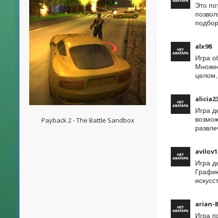
Это по
позвол
подбор
alx98
Игра о
Множес
целом,
alicia2
Игра д
возмож
Payback 2 - The Battle Sandbox
развле
avilov1
Игра д
График
искусс
arian-
Игра п