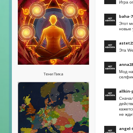
Игра о
baha-7
Этот м
новые 
astet2
Эта We
anna28
Мод на
Тени Пика
селфик
allkin-
Сначал
действ
кажетс
не жди
angel-