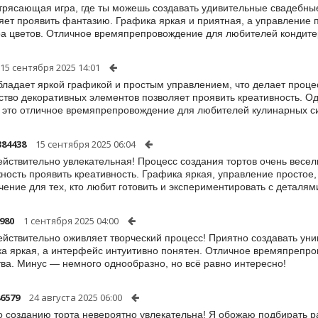
трясающая игра, где ты можешь создавать удивительные свадебны
яет проявить фантазию. Графика яркая и приятная, а управление 
а цветов. Отличное времяпрепровождение для любителей кондитер
15 сентября 2025 14:01
бладает яркой графикой и простым управлением, что делает проце
тво декоративных элементов позволяет проявить креативность. Одн
 это отличное времяпрепровождение для любителей кулинарных с
384438
15 сентября 2025 06:04
ействительно увлекательная! Процесс создания тортов очень весел
ность проявить креативность. Графика яркая, управление простое,
чение для тех, кто любит готовить и экспериментировать с деталям
980
1 сентября 2025 04:00
ействительно оживляет творческий процесс! Приятно создавать ун
а яркая, а интерфейс интуитивно понятен. Отличное времяпрепро
тва. Минус — немного однообразно, но всё равно интересно!
86579
24 августа 2025 06:00
о созданию торта невероятно увлекательна! Я обожаю подбирать ра