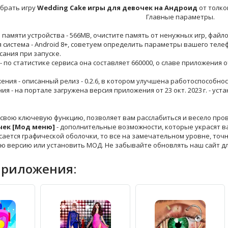
брать игру
Wedding Cake игры для девочек на Андроид
от толко
Главные параметры.
й памяти устройства - 566MB, очистите память от ненужных игр, файл
 система - Android 8+, советуем определить параметры вашего теле
сания при запуске.
 - по статистике сервиса она составляет 660000, о славе приложения 
жения - описанный релиз - 0.2.6, в котором улучшена работоспособнос
ния - на портале загружена версия приложения от 23 окт. 2023 г. - 
 свою ключевую функцию, позволяет вам расслабиться и весело про
чек [Мод меню]
- дополнительные возможности, которые украсят ва
сается графической оболочки, то все на замечательном уровне, точн
ю версию или установить МОД. Не забывайте обновлять наш сайт д
приложения: