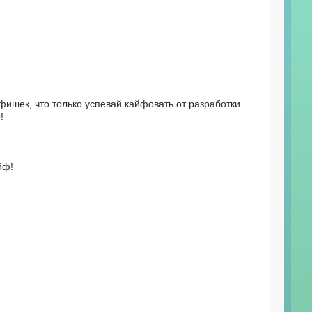
фишек, что только успевай кайфовать от разработки
!
йф!