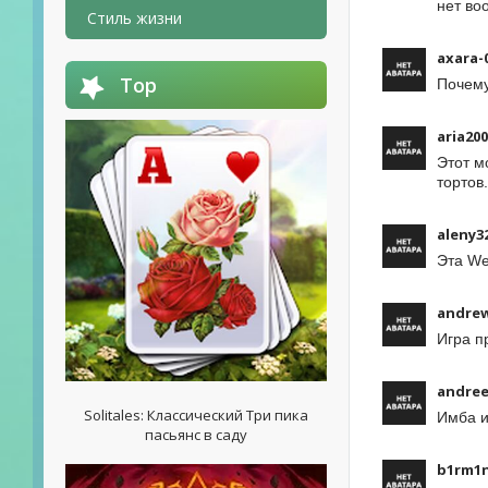
нет воо
Стиль жизни
axara-
Top
Почему
aria20
Этот м
тортов
aleny3
Эта We
andre
Игра п
andree
Solitales: Классический Три пика
Имба и
пасьянс в саду
b1rm1n