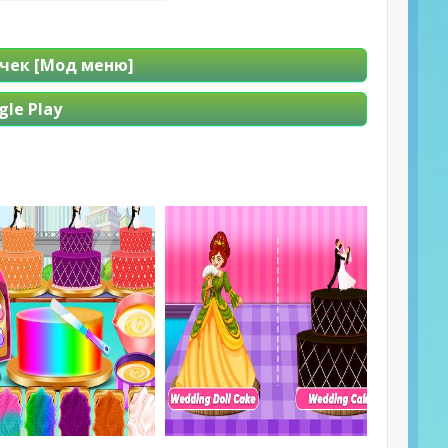
очек [Мод меню]
le Play