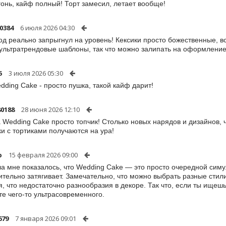
гонь, кайф полный! Торт замесил, летает вообще!
0384
6 июля 2026 04:30
од реально запрыгнул на уровень! Кексики просто божественные, в
ультратрендовые шаблоны, так что можно залипать на оформление
5
3 июля 2026 05:30
dding Cake - просто пушка, такой кайф дарит!
0188
28 июня 2026 12:10
 Wedding Cake просто топчик! Столько новых нарядов и дизайнов, ч
и с тортиками получаются на ура!
p
15 февраля 2026 09:00
а мне показалось, что Wedding Cake — это просто очередной симу
ительно затягивает. Замечательно, что можно выбрать разные стил
я, что недостаточно разнообразия в декоре. Так что, если ты ищеш
те чего-то ультрасовременного.
679
7 января 2026 09:01