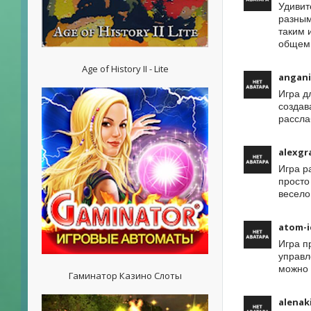
Удивит
разным
таким 
общем,
Age of History II - Lite
angan
Игра д
создав
рассла
alexgr
Игра р
просто
весело
atom-i
Игра п
управл
можно 
Гаминатор Казино Слоты
alenak