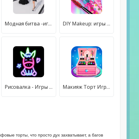
Модная битва -игры для девочек [Мод меню]
DIY Makeup: игры для девочек [Мод меню]
Рисовалка - Игры для девочек
Макияж Торт Игры Для Девочек [Мод меню]
фовые торты, что просто дух захватывает, а багов