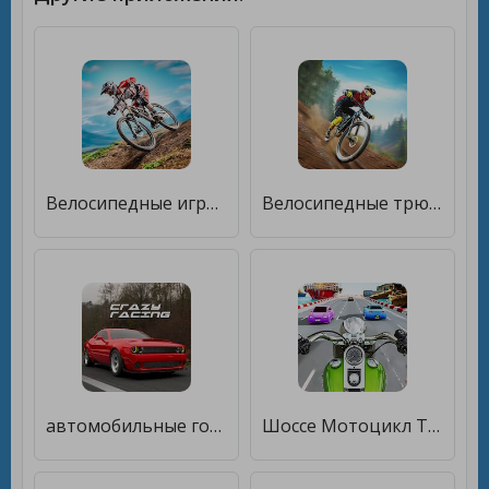
Велосипедные игры BMX [Мод меню]
Велосипедные трюки 2 [Много монет]
автомобильные гонки 3d игры [Мод меню]
Шоссе Мотоцикл Тащить Гонки [Много денег]