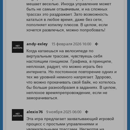
мешает веселью. Иногда управление может
быть не самым отзывчивым, и на сложных
трассах это раздражает. Зато возможность
кататься в любое время, даже без сети,
пополняет копилку плюсов. В целом, если
хочется развлечься, можно попробовать!
andy-exley
15 февраля 2026 16:00
Когда катаешься на велосипеде по
виртуальным трассам, чувствуешь себя
настоящим гонщиком. Графика, в принципе,
неплохая, радует, что можно играть без
интернета. Но постоянное повторение одних и
тех же уровней немного напрягает. Здорово,
что можно прокачивать свой байк, но хотелось
бы больше разнообразия в заданиях. В целом,
неплохое времяпрепровождение, если не
заморачиваться.
alexio76
9 ноября 2025 06:00
Эта игра предлагает захватывающий игровой
процесс с простыми управлениями и
увлекательными трассами. Несмотря на