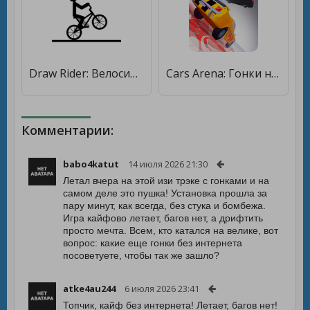
Draw Rider: Велосипедные Гонки [Бесплатные покупки]
Cars Arena: Гонки на Выбывание [Много денег]
Комментарии:
babo4katut
14 июля 2026 21:30
Летал вчера на этой изи трэке с гонками и на
самом деле это пушка! Установка прошла за
пару минут, как всегда, без стука и бомбежа.
Игра кайфово летает, багов нет, а дрифтить
просто мечта. Всем, кто катался на велике, вот
вопрос: какие еще гонки без интернета
посоветуете, чтобы так же зашло?
atke4au244
6 июля 2026 23:41
Топчик, кайф без интернета! Летает, багов нет!