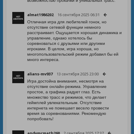
возможностью прокачки и уникальных трасс.
almat1986202
16 сентября 2025 06:31
Отличная игра для любителей гонок, но
отсутствие сетевой функции немного
расстраивает. Ощущается хорошая динамика и
управление, однако хотелось бы
соревноваться с друзьями или другими
игроками. В целом, игра хороша, но
многопользовательский режим добавил бы ей
много интереса.
alians-mv937
13 сентября 2025 23:00
Игра достойна внимания, несмотря на
отсутствие онлайн-режима. Управление
простое, а графика радует глаз. Есть
множество трасс и режимов, что делает
геймплей увлекательным. Отсутствие
интернета не помешает весело провести
время за соревнованиями. Рекомендую
попробовать!
andymcmath260
2 сентября 2025 17:37