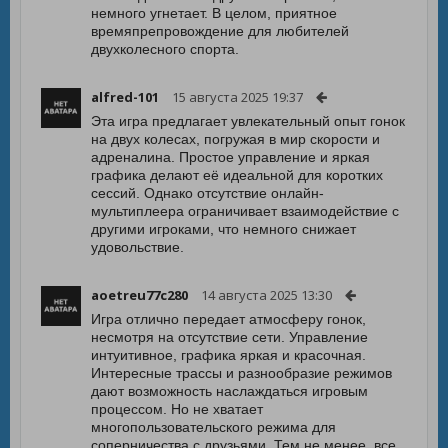
немного угнетает. В целом, приятное
времяпрепровождение для любителей
двухколесного спорта.
alfred-101
15 августа 2025 19:37
Эта игра предлагает увлекательный опыт гонок
на двух колесах, погружая в мир скорости и
адреналина. Простое управление и яркая
графика делают её идеальной для коротких
сессий. Однако отсутствие онлайн-
мультиплеера ограничивает взаимодействие с
другими игроками, что немного снижает
удовольствие.
aoetreu77c280
14 августа 2025 13:30
Игра отлично передает атмосферу гонок,
несмотря на отсутствие сети. Управление
интуитивное, графика яркая и красочная.
Интересные трассы и разнообразие режимов
дают возможность наслаждаться игровым
процессом. Но не хватает
многопользовательского режима для
соперничества с друзьями. Тем не менее, все