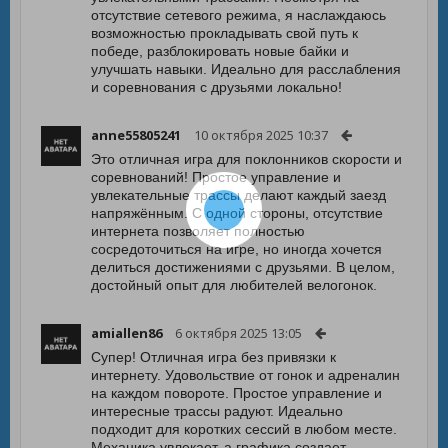
отсутствие сетевого режима, я наслаждаюсь
возможностью прокладывать свой путь к
победе, разблокировать новые байки и
улучшать навыки. Идеально для расслабления
и соревнования с друзьями локально!
anne55805241
10 октября 2025 10:37
Это отличная игра для поклонников скорости и
соревнований! Простое управление и
увлекательные трассы делают каждый заезд
напряжённым. С одной стороны, отсутствие
интернета позволяет полностью
сосредоточиться на игре, но иногда хочется
делиться достижениями с друзьями. В целом,
достойный опыт для любителей велогонок.
amiallen86
6 октября 2025 13:05
Супер! Отличная игра без привязки к
интернету. Удовольствие от гонок и адреналин
на каждом повороте. Простое управление и
интересные трассы радуют. Идеально
подходит для коротких сессий в любом месте.
Механика увлекает, а графика создает