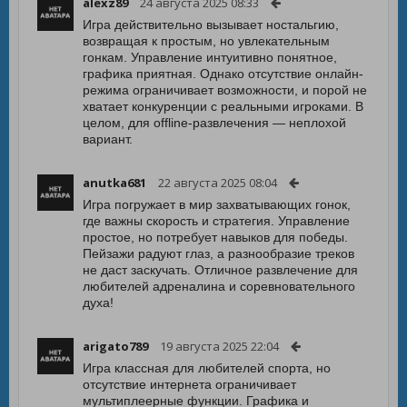
alexz89
24 августа 2025 08:33
Игра действительно вызывает ностальгию,
возвращая к простым, но увлекательным
гонкам. Управление интуитивно понятное,
графика приятная. Однако отсутствие онлайн-
режима ограничивает возможности, и порой не
хватает конкуренции с реальными игроками. В
целом, для offline-развлечения — неплохой
вариант.
anutka681
22 августа 2025 08:04
Игра погружает в мир захватывающих гонок,
где важны скорость и стратегия. Управление
простое, но потребует навыков для победы.
Пейзажи радуют глаз, а разнообразие треков
не даст заскучать. Отличное развлечение для
любителей адреналина и соревновательного
духа!
arigato789
19 августа 2025 22:04
Игра классная для любителей спорта, но
отсутствие интернета ограничивает
мультиплеерные функции. Графика и