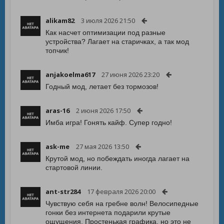
alikam82
3 июля 2026 21:50
Как насчет оптимизации под разные
устройства? Лагает на старичках, а так мод
топчик!
anjakoelma617
27 июня 2026 23:20
Годный мод, летает без тормозов!
aras-16
2 июня 2026 17:50
Имба игра! Гонять кайф. Супер годно!
ask-me
27 мая 2026 13:50
Крутой мод, но побеждать иногда лагает на
стартовой линии.
ant-str284
17 февраля 2026 20:00
Чувствую себя на гребне волн! Велосипедные
гонки без интернета подарили крутые
ощущения. Простенькая графика, но это не