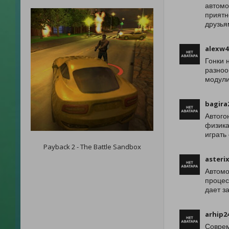
автомо
приятн
друзья
alexw4
Гонки 
разноо
модули
bagira
Автого
физика
играть
Payback 2 - The Battle Sandbox
asteri
Автомо
процес
дает з
arhip2
Соврем