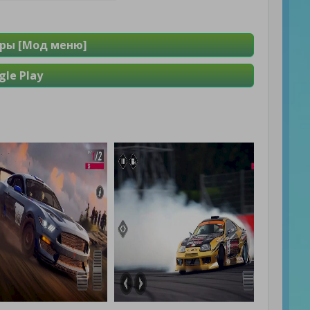
гры [Мод меню]
le Play