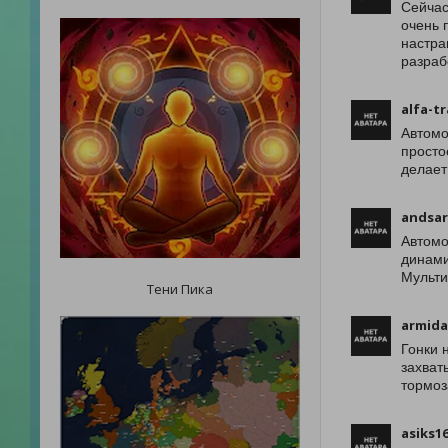
Сейчас
очень 
настра
разраб
alfa-tr
Автомо
просто
делает
andsar
Автомо
динами
Мульти
Тени Пика
armida
Гонки 
захват
тормоз
asiks1