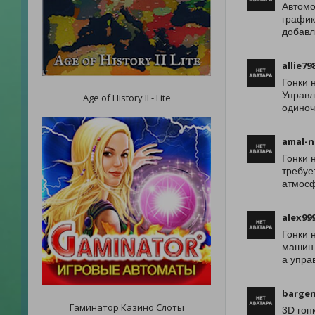
Автомо
график
добавл
allie79
Гонки 
Управл
Age of History II - Lite
одиноч
amal-n
Гонки 
требуе
атмосф
alex99
Гонки 
машин 
а упра
bargen
Гаминатор Казино Слоты
3D гон