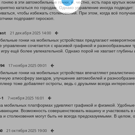
 гоняю в эти автомобильные гонки, и, честно, есть пара крутых мо
приятно кататься по городам. Однако управление иногда подводит
иваться, чтобы избежать столкновений. При этом, когда всё получа
отчики подправят гироскоп.
ast
21 декабря 2025 14:00
бильные гонки на мобильных устройствах предлагают невероятно
е управление сочетается с красивой графикой и разнообразными т
 игру ещё более увлекательной. Однако порой не хватает глубины 
94
17 ноября 2025 09:01
бильные гонки на мобильных устройствах впечатляют реалистично
чную атмосферу заездов, улучшение автомобилей и разнообразие
плеер тоже добавляет остроты, ведь с друзьями всегда интереснее
-1
7 ноября 2025 16:01
на мобильных платформах удивляют графикой и физикой. Удобные
ывающим. Возможность совершенствовать машину и участвовать в 
а и столкновения могут быть не всегда предсказуемыми. В целом, 
60
21 октября 2025 19:00