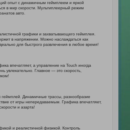
щий опыт с динамичным геймплеем и яркой
ься в мир скорости. Мультиплеерный режим
анатов авто.
алистичной графики и захватывающего геймплея.
ержит в напряжении. Можно наслаждаться как
деально для быстрого развлечения в любое время!
ика впечатляет, а управление на Touch иногда
нь увлекательно. Главное — это скорость,
иком!
й геймплей. Динамичные трассы, разнообразие
ствие от игры непередаваемым. Графика впечатляет,
скорости и азарта!
афикой и реалистичной физикой. Контроль