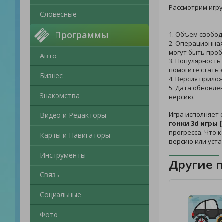
Рассмотрим игр
Словесные
Программы
1. Объем свобод
2. Операционная
могут быть проб
Авто
3. Популярность
помогите стать 
Бизнес
4. Версия прило
5. Дата обновле
Знакомства
версию.
Игра исполняет 
Видео и Редакторы
гонки 3d игры
прогресса. Что 
Карты и Навигаторы
версию или уст
Инструменты
Другие 
Связь
Социальные
Фото