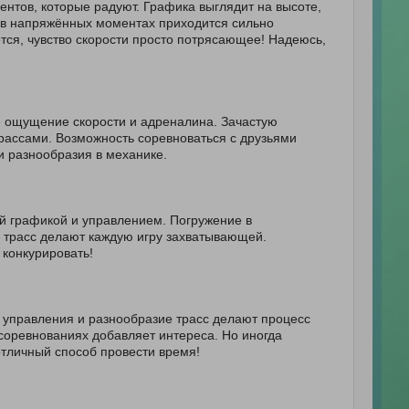
ментов, которые радуют. Графика выглядит на высоте,
: в напряжённых моментах приходится сильно
ется, чувство скорости просто потрясающее! Надеюсь,
е ощущение скорости и адреналина. Зачастую
рассами. Возможность соревноваться с друзьями
и разнообразия в механике.
й графикой и управлением. Погружение в
 трасс делают каждую игру захватывающей.
 конкурировать!
 управления и разнообразие трасс делают процесс
соревнованиях добавляет интереса. Но иногда
отличный способ провести время!