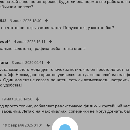
ло на хай-энде, но интересно, будет ли она нормально работать на 
 обычном железе?
542
9 июля 2026 18:40
 но что-то не открывается карта. Получается, у кого-то баг?
wwolf
4 июля 2026 16:11
еально залетела, графика имба, гонки огонь!
luna
3 июля 2026 06:41
установки этого мода для гоночек заметил, что он просто летает на
о кайф! Неожиданно приятно удивился, что даже на слабом телефо
у. Один момент не совсем понятен: есть ли возможность настроить
о удобства!
19 мая 2026 14:50
од просто топчик, добавляет реалистичную физику и крутейший кас
ывающими. Летаю на максималках, соперники не могут догнать, баг
19 февраля 2026 04:01