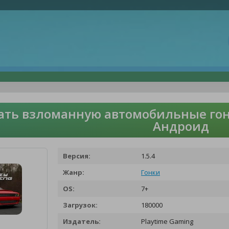
ать взломанную автомобильные гон
Андроид
Версия:
1.5.4
Жанр:
Гонки
OS:
7+
Загрузок:
180000
Издатель:
Playtime Gaming