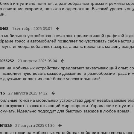
билей интуитивно понятен, а разнообразные трассы и режимы соре
о сочетание скорости, навыков и адреналина. Высокий уровень о
ми.
8468
1 сентября 2025 03:01
на мобильных устройствах впечатляют реалистичной графикой и д
бразие трасс и автомобилей позволяет почувствовать себя насто
 мультиплеера добавляют азарта, а шанс прокачать машину всегда
2055252
29 августа 2025 05:04
нки на мобильных устройствах предлагают захватывающий опыт, со
 позволяет чувствовать каждое движение, а разнообразие трасс и 
 с друзьями делает их ещё более увлекательными!
x16
27 августа 2025 14:32
бильные гонки на мобильных устройствах дарят незабываемые эм
с погружают в захватывающий мир скорости. Управление интуитивн
аскучать. Идеально подходит для быстрых заездов в любое время.
461526
27 августа 2025 01:36
енные гонки на мобильных устройствах действительно впечатляют!