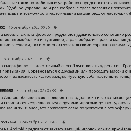
бильные гонки на мобильных устройствах предлагают захватываю
ой. Удобное управление и разнообразие трасс позволяют погрузит
яет азарт, а возможности кастомизации машин радуют настоящих ф
862
16 сентября 2025 00:36
на мобильных платформах предлагают удивительное сочетание ре
ение автомобилями интуитивное, а разнообразие трасс и машин д
ными заездами, так и многопользовательскими соревнованиями. И
8 сентября 2025 17:05
на смартфонах — это отличный способ чувствовать адреналин. Граф
т привыкания. Соревноваться с друзьями или проходить миссии оче
ера и возможность кастомизации. Чувствую себя настоящим гонщ
9995598
3 сентября 2025 05:33
на Android обеспечивают невероятный адреналин и захватывающи
и возможность соревноваться с другими игроками делают удоволь
вление интуитивное, что позволяет легко погружаться в атмосферу 
ov12489
2 сентября 2025 19:00
ки на Android предлагают захватывающий игровой опыт с яркой гр