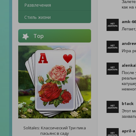
Залете
Развлечения
как на
Стиль жизни
amk-66
Летает,
Top
andre
Игра р
alenka
После 
реальн
катушк
немног
b1ack
Этот м
захват
Solitales: Классический Три пика
april-a
пасьянс в саду