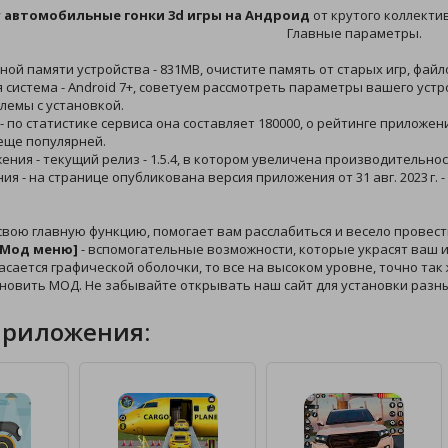
у
автомобильные гонки 3d игры на Андроид
от крутого коллектив
Главные параметры.
ной памяти устройства - 831MB, очистите память от старых игр, фай
 система - Android 7+, советуем рассмотреть параметры вашего устр
лемы с установкой.
 - по статистике сервиса она составляет 180000, о рейтинге приложе
еще популярней.
жения - текущий релиз - 1.5.4, в котором увеличена производительнос
ния - на странице опубликована версия приложения от 31 авг. 2023 г
свою главную функцию, помогает вам расслабиться и весело провес
 [Мод меню]
- вспомогательные возможности, которые украсят ваш иг
касается графической оболочки, то все на высоком уровне, точно так 
ановить МОД. Не забывайте открывать наш сайт для установки разн
приложения: