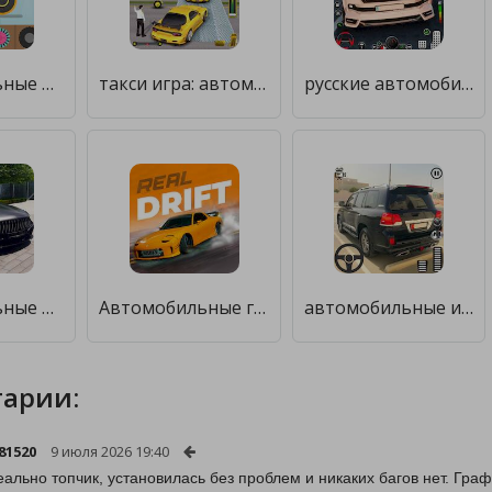
Автомобильные игры для малышей [Много денег]
такси игра: автомобильные игры [Мод меню]
русские автомобильные игры 3d [Много денег]
Автомобильные игры Симулятор [Много монет]
Автомобильные гонки Дрифт игры [Много денег]
автомобильные игры 3d [Бесплатные покупки]
арии:
81520
9 июля 2026 19:40
еально топчик, установилась без проблем и никаких багов нет. Гра