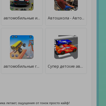
автомобильные игры 2022 года [Мод меню]
Автошкола - Автомобильные игры [Мод меню]
автомобильные гонки гонки игры [Много монет]
Супер детские автомобильные гонки в пробках [Много денег]
фика летает, ощущения от гонок просто кайф!