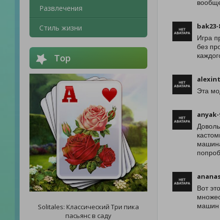
вообще
Развлечения
bak23-
Стиль жизни
Игра п
без пр
каждог
Top
alexin
Эта мо
anyak-
Доволь
кастом
машина
попроб
ananas
Вот эт
множес
машин 
Solitales: Классический Три пика
пасьянс в саду