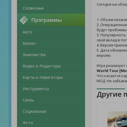
Сегодня на обзо
Словесные
Программы
1. Объем незаня
2. Операционная
будут проблемы 
Авто
3. Популярность
свой вклад в по
Бизнес
4. Версия прило
5. Дата обновле
Знакомства
версию.
Игра реализует 
Видео и Редакторы
World Tour [М
Что касается ка
Карты и Навигаторы
МОД. Не забыва
Инструменты
Другие 
Связь
Социальные
Фото