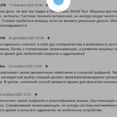
y278
17 января 2026 16:00
ом деле, не всё так гладко в Nitro Nation World Tour. Машины выгляд
я, затянуты. Система тюнинга интересная, но иногда уходит много 
. Сложно пробиться вперед, если не вложить реальные деньги. Мо
 оправдываются.
109
20 декабря 2025 07:00
ра идеально сочетает в себе дух соперничества и возможность кас
ивное. Битвы с соперниками захватывающие, а развитие машины п
ти время для любителей скорости и адреналина!
lee
29 ноября 2025 17:00
ахватывает своим динамичным геймплеем и стильной графикой. Ув
и раскидистый выбор локаций делают времяпрепровождение увлека
ки. В целом, отличный способ провести время для фанатов гоночны
2 ноября 2025 12:01
печатляет своей графикой и разнообразием машин. Кастомизация а
са. Соревнования захватывающие, но иногда система матчмейкинга
ать время и испытать адреналин на мобильном устройстве.