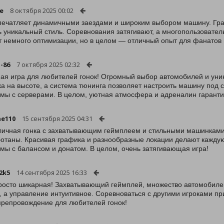
e
8 октября 2025 00:02
печатляет динамичными заездами и широким выбором машину. Граф
ь уникальный стиль. Соревнования затягивают, а многопользовате
т немного оптимизации, но в целом — отличный опыт для фанатов 
-86
7 октября 2025 02:32
ая игра для любителей гонок! Огромный выбор автомобилей и уни
а на высоте, а система тюнинга позволяет настроить машину под 
мы с серверами. В целом, уютная атмосфера и адреналин гарант
e110
15 сентября 2025 04:31
личная гонка с захватывающим геймплеем и стильными машинками
отаны. Красивая графика и разнообразные локации делают каждую
мы с балансом и донатом. В целом, очень затягивающая игра!
2k5
14 сентября 2025 16:33
росто шикарная! Захватывающий геймплей, множество автомобилей
, а управление интуитивное. Соревноваться с другими игроками пр
репровождение для любителей гонок!