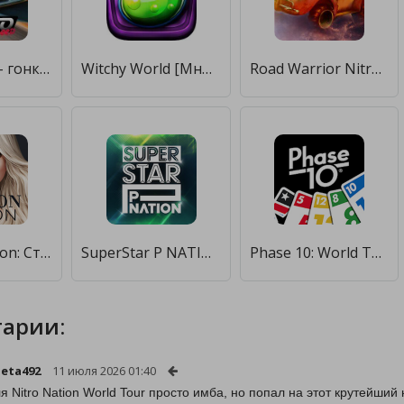
Nitro Speed - гонки на машинах [Бесплатные покупки]
Witchy World [Много монет]
Road Warrior Nitro: пустыня [Много монет]
Fashion Nation: Стиль и слава [Много монет]
SuperStar P NATION [Бесплатные покупки]
Phase 10: World Tour [Бесплатные покупки]
арии:
eta492
11 июля 2026 01:40
я Nitro Nation World Tour просто имба, но попал на этот крутейший