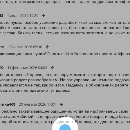
 огонь, оптимизация щадящая – лагает только на древних телефо
83
1 июля 2026 19:20
росто пушка, особое уважение разработчикам за сколько контента во
облем, совесть застава не трясется, багов нет, ничего не лагает. Г
о заезда. Как считаешь, есть ли возможность затестить еще какие-
tro
26 июня 2026 05:30
дификация прям пушка! Гонять в Nitro Nation стало просто кайфово
90
11 февраля 2026 04:02
но интересный проект, но есть пару моментов, которые портят вп
изация радует разнообразием. Но вот управление немного подводит
 управляется не так, как хочется. Надеюсь, в обновлениях ребята
овать стоит, но идеально тут далеко.
inka468
20 января 2026 17:01
о реально захватывающее ощущение, когда ты настраиваешь свою т
тво автомобилей—это просто шик! Но, честно говоря, иногда бывает
порой затягивается, и это раздражает. В целом, как для гонок, дов