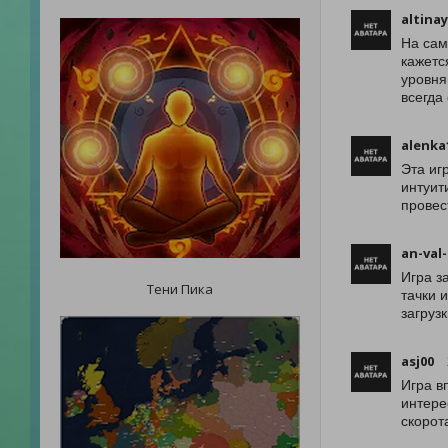
altina
На сам
кажетс
уровня
всегда
alenka
Эта иг
интуит
провес
an-val-
Игра з
Тени Пика
тачки 
загруз
asj00
Игра в
интере
скорот