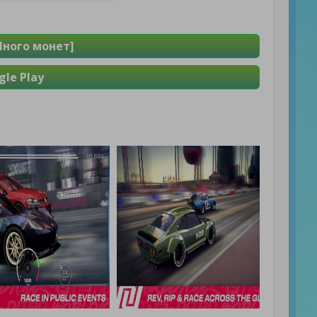
Много монет]
le Play