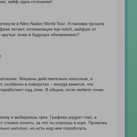
нах, кайф одна сплошная!
ткнули в Nitro Nation World Tour. Установка прошла
рафика летает, оптимизация top-notch, кайфую от
то крутые тачки в будущих обновлениях?
!
ечатление. Машины действительно классные, а
, особенно в поворотах – иногда кажется, что
 поработают над этим. В общем, если любите гонки,
ачку и выбираешь трек. Графика радует глаз, а
 сложно понять, за что ты платишь в игре. Прокачка
ольно неплохо, но есть над чем поработать.