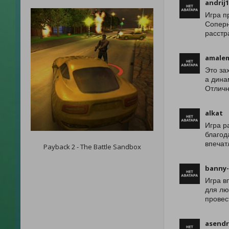
andrij
Игра п
Соперн
расстр
amalem
Это за
а дина
Отличн
alkat
Игра р
благод
впечат
Payback 2 - The Battle Sandbox
banny-
Игра в
для лю
провес
asend