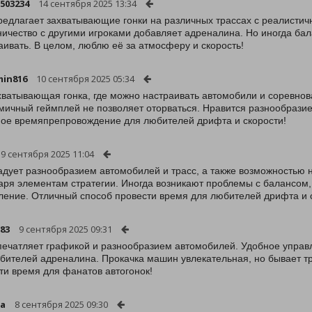
1503234
14 сентября 2025 13:34
редлагает захватывающие гонки на различных трассах с реалисти
ичество с другими игроками добавляет адреналина. Но иногда бала
аивать. В целом, люблю её за атмосферу и скорость!
in816
10 сентября 2025 05:34
хватывающая гонка, где можно настраивать автомобили и соревнова
мичный геймплей не позволяет оторваться. Нравится разнообрази
ое времяпрепровождение для любителей дрифта и скорости!
9 сентября 2025 11:04
адует разнообразием автомобилей и трасс, а также возможностью н
аря элементам стратегии. Иногда возникают проблемы с балансом
ление. Отличный способ провести время для любителей дрифта и 
83
9 сентября 2025 09:31
печатляет графикой и разнообразием автомобилей. Удобное управ
бителей адреналина. Прокачка машин увлекательная, но бывает тр
ти время для фанатов автогонок!
ra
8 сентября 2025 09:30