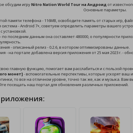
ре обсудим игру
Nitro Nation World Tour на Андроид
от известного
Основные параметры.
той памяти телефона - 116MB, освободите память от старых игр, фай
 система - Android 7+, советуем определить параметры вашего устро
с установкой.
 - по последним данным она составляет 480000, о популярности прил
пулярность.
жения - описанный релиз - 0.2.6, в котором оптимизированы данные.
ния - на портале добавлена версия приложения от 25 мая 2023 г. - 
свою главную функцию, помогает вам расслабиться и с пользой про
ного монет]
- вспомогательные перспективы, которые ускорят ваш иг
ртинки, то все на отличном уровне, точно так же, как и музыка. Вам
йте посещать наш портал для обновления различных приложений.
приложения: