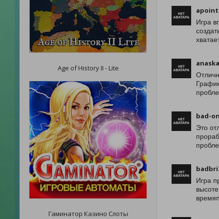
apoint
Игра в
создат
хватае
anaska
Age of History II - Lite
Отличн
График
пробле
bad-on
Это от
прораб
пробле
badbri
Игра п
высоте
времяп
Гаминатор Казино Слоты