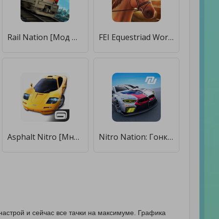
Rail Nation [Мод меню]
FEI Equestriad World Tour [Бесплатные покупки]
Asphalt Nitro [Много денег]
Nitro Nation: Гонки на машинах [Много денег]
 настрой и сейчас все тачки на максимуме. Графика