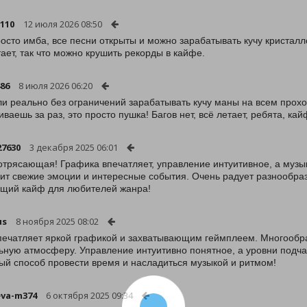
110
12 июля 2026 08:50
осто имба, все песни открыты и можно зарабатывать кучу кристаллов
тает, так что можно крушить рекорды в кайфе.
86
8 июля 2026 06:20
и реально без ограничений зарабатывать кучу маны на всем прохо
иваешь за раз, это просто пушка! Багов нет, всё летает, ребята, кай
7630
3 декабря 2025 06:01
отрясающая! Графика впечатляет, управление интуитивное, а музы
ит свежие эмоции и интересные события. Очень радует разнообраз
щий кайф для любителей жанра!
us
8 ноября 2025 08:02
печатляет яркой графикой и захватывающим геймплеем. Многообра
ьную атмосферу. Управление интуитивно понятное, а уровни подчас
ый способ провести время и насладиться музыкой и ритмом!
va-m374
6 октября 2025 09:34