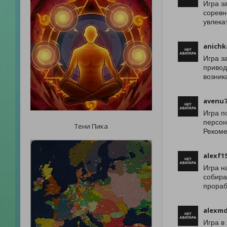
Игра з
соревн
увлека
anichk
Игра з
привод
возник
avenu7
Игра п
персон
Тени Пика
Рекоме
alexf1
Игра н
собира
прораб
alexmd
Игра в