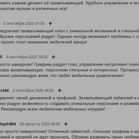
ивать навыки делают её захватывающей. Удобное управление и и
анатам музыки и ритмичных игр!
5 сентября 2025 01:05
редлагает захватывающий опыт с уникальной механикой и стильной
бразие персонажей радует. Однако иногда возникают проблемы с оп
 проект стоит внимания любителей жанра!
75
4 сентября 2025 18:35
росто шикарная! Графика радует глаз, управление интуитивно понят
ера захватывающая, персонажи стильные и интересные. Прогрессир
ачно рекомендую всем, кто любит мобильные развлечения!
n244
2 сентября 2025 06:02
дивляет своей динамикой и графикой. Захватывающий геймплей и 
но радует возможность создавать уникальные персонажи и развиват
. Рекомендую всем любителям мобильных игрушек!
3spb964
30 августа 2025 06:05
ра просто невероятная! Отличный геймплей, стильная графика и м
ажей и уровней не дает заскучать. Обожаю развивать своих любим