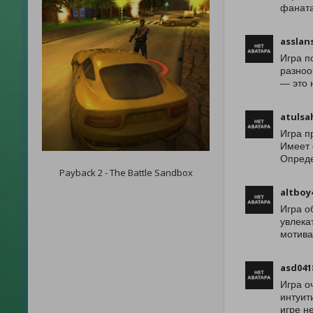
фаната
asslan
Игра п
разноо
— это 
atulsa
Игра п
Имеет 
Опреде
Payback 2 - The Battle Sandbox
altboy
Игра о
увлека
мотива
asd041
Игра о
интуит
игре н