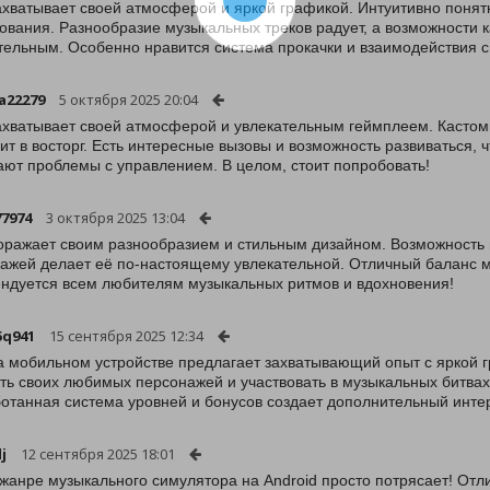
ахватывает своей атмосферой и яркой графикой. Интуитивно понят
ования. Разнообразие музыкальных треков радует, а возможности
тельным. Особенно нравится система прокачки и взаимодействия с
a22279
5 октября 2025 20:04
ахватывает своей атмосферой и увлекательным геймплеем. Кастом
ит в восторг. Есть интересные вызовы и возможность развиваться, ч
ают проблемы с управлением. В целом, стоит попробовать!
7974
3 октября 2025 13:04
оражает своим разнообразием и стильным дизайном. Возможность п
ажей делает её по-настоящему увлекательной. Отличный баланс 
ндуется всем любителям музыкальных ритмов и вдохновения!
5q941
15 сентября 2025 12:34
а мобильном устройстве предлагает захватывающий опыт с яркой 
ть своих любимых персонажей и участвовать в музыкальных битва
отанная система уровней и бонусов создает дополнительный инте
j
12 сентября 2025 18:01
 жанре музыкального симулятора на Android просто потрясает! Отл