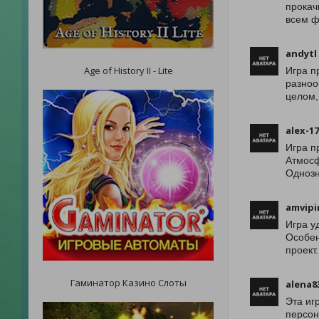
прокач
всем ф
andytl
Age of History II - Lite
Игра п
разноо
целом,
alex-1
Игра п
Атмосф
Однозн
amvipi
Игра у
Особен
проект
Гаминатор Казино Слоты
alena8
Эта иг
персон