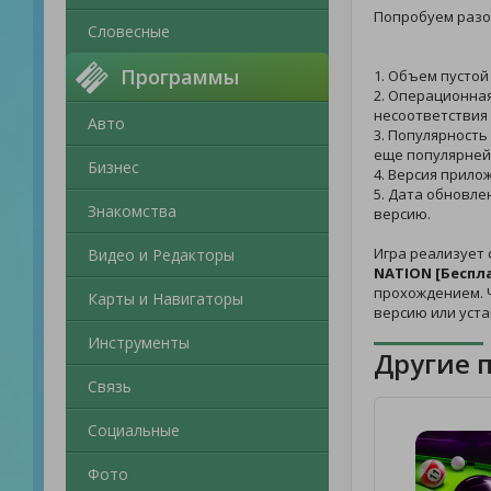
Попробуем разо
Словесные
Программы
1. Объем пустой
2. Операционная
несоответствия
Авто
3. Популярность
еще популярней
Бизнес
4. Версия прило
5. Дата обновле
Знакомства
версию.
Игра реализует 
Видео и Редакторы
NATION [Беспл
прохождением. Ч
Карты и Навигаторы
версию или уст
Инструменты
Другие 
Связь
Социальные
Фото