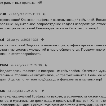
м ритмичных приложений!
s548
29 августа 2025 11:33
отрясающая! Классная графика и захватывающий геймплей. Возмо
бразные. Музыкальное сопровождение создает невероятную атмос
настоящее испытание! Рекомендую всем любителям ритм-игр!
hai
28 августа 2025 19:02
росто шикарная! Задания захватывающие, графика яркая и стильна
отличную систему улучшений и часто обновляется. Провожу много
ленно стоит попробовать!
43484
26 августа 2025 22:30
бладает яркой графикой и интересным геймплейем. Отличная музы
тельным. Управление интуитивное, но требует навыков. Большое к
ции. В целом, отличная подборка для фанатов музыкальных игр!
838
23 августа 2025 23:01
чень увлекательная! Графика на высоте, а возможности кастомиза
ивное, а музыкальные треки задали правильный настрой. Хотя нек
еповторимый шарм. Рекомендую всем любителям музыкальных игр