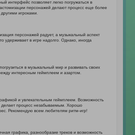
ный интерфейс позволяет легко погружаться в
 кастомизации персонажей делают процесс еще более
 другими игроками.
изация персонажей радует, а музыкальный аспект
то удерживает в игре надолго. Однако, иногда
огрузиться в музыкальный мир и развивать своих
между интересным геймплеем и азартом.
графикой и увлекательным геймплеем. Возможность
х делает процесс незабываемым. Хорошо
рес. Рекомендую всем любителям ритм-игр!
ичная графика, разнообразие треков и возможность