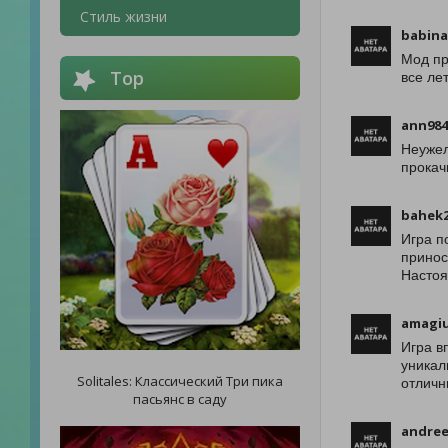
Стиль жизни
babina
Мод пр
Top
все ле
ann984
Неужел
прокач
bahek2
Игра п
принос
Настоя
amagi
Игра в
уникал
Solitales: Классический Три пика
отличн
пасьянс в саду
andree