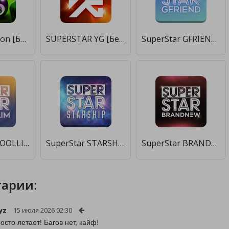
Billiards Nation [Бесплатные покупки]
SUPERSTAR YG [Бесплатные покупки]
SuperStar GFRIEND [Много денег]
SuperStar WOOLLIM [Много денег]
SuperStar STARSHIP [Много монет]
SuperStar BRANDNEW [Много монет]
арии:
yz
15 июля 2026 02:30
осто летает! Багов нет, кайф!