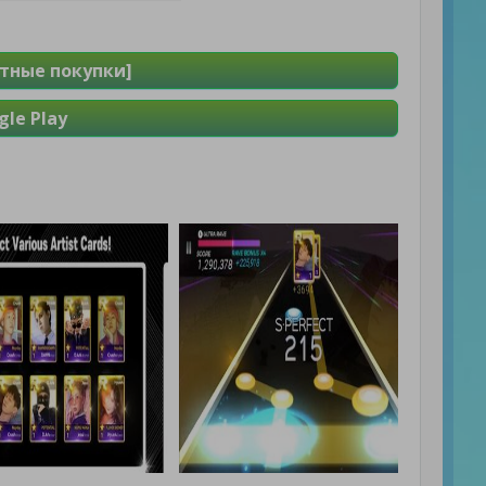
атные покупки]
le Play