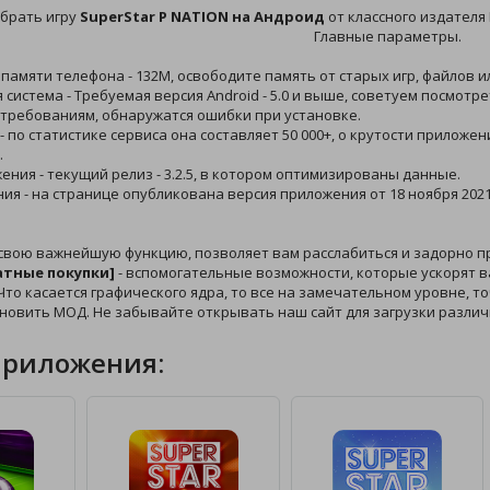
брать игру
SuperStar P NATION на Андроид
от классного издателя D
Главные параметры.
 памяти телефона - 132M, освободите память от старых игр, файлов 
 система - Требуемая версия Android - 5.0 и выше, советуем посмот
 требованиям, обнаружатся ошибки при установке.
 - по статистике сервиса она составляет 50 000+, о крутости приложе
.
жения - текущий релиз - 3.2.5, в котором оптимизированы данные.
ния - на странице опубликована версия приложения от 18 ноября 2021
свою важнейшую функцию, позволяет вам расслабиться и задорно п
атные покупки]
- вспомогательные возможности, которые ускорят ва
то касается графического ядра, то все на замечательном уровне, точ
ановить МОД. Не забывайте открывать наш сайт для загрузки разли
приложения: