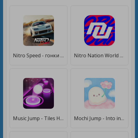
Nitro Speed - гонки на машинах [Бесплатные покупки]
Nitro Nation World Tour [Много монет]
Music Jump - Tiles Hop [Много денег]
Mochi Jump - Into infinity [Мод меню]