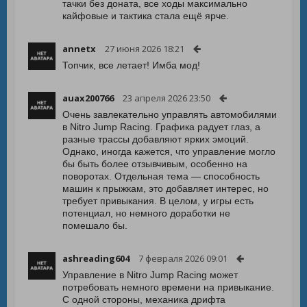
тачки без доната, все ходы максимально
кайфовые и тактика стала ещё ярче.
annetx
27 июня 2026 18:21
Топчик, все летает! Имба мод!
auax200766
23 апреля 2026 23:50
Очень завлекательно управлять автомобилями
в Nitro Jump Racing. Графика радует глаз, а
разные трассы добавляют ярких эмоций.
Однако, иногда кажется, что управление могло
бы быть более отзывчивым, особенно на
поворотах. Отдельная тема — способность
машин к прыжкам, это добавляет интерес, но
требует привыкания. В целом, у игры есть
потенциал, но немного доработки не
помешало бы.
ashreading604
7 февраля 2026 09:01
Управление в Nitro Jump Racing может
потребовать немного времени на привыкание.
С одной стороны, механика дрифта