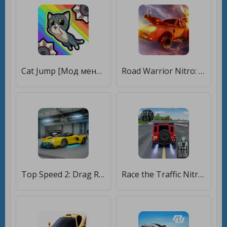
Cat Jump [Мод меню]
Road Warrior Nitro: пустыня [Много монет]
Top Speed 2: Drag Rivals & Nitro Racing [Бесплатные покупки]
Race the Traffic Nitro [Мод меню]