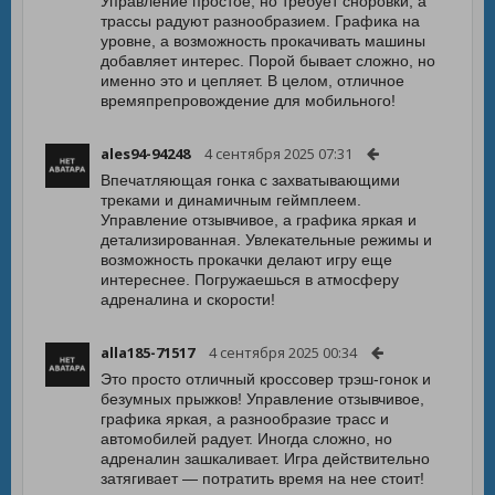
Управление простое, но требует сноровки, а
трассы радуют разнообразием. Графика на
уровне, а возможность прокачивать машины
добавляет интерес. Порой бывает сложно, но
именно это и цепляет. В целом, отличное
времяпрепровождение для мобильного!
ales94-94248
4 сентября 2025 07:31
Впечатляющая гонка с захватывающими
треками и динамичным геймплеем.
Управление отзывчивое, а графика яркая и
детализированная. Увлекательные режимы и
возможность прокачки делают игру еще
интереснее. Погружаешься в атмосферу
адреналина и скорости!
alla185-71517
4 сентября 2025 00:34
Это просто отличный кроссовер трэш-гонок и
безумных прыжков! Управление отзывчивое,
графика яркая, а разнообразие трасс и
автомобилей радует. Иногда сложно, но
адреналин зашкаливает. Игра действительно
затягивает — потратить время на нее стоит!