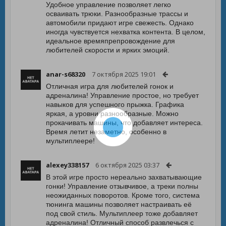
Удобное управление позволяет легко
осваивать трюки. Разнообразные трассы и
автомобили придают игре свежесть. Однако
иногда чувствуется нехватка контента. В целом,
идеальное времяпрепровождение для
любителей скорости и ярких эмоций.
anar-s68320
7 октября 2025 19:01
Отличная игра для любителей гонок и
адреналина! Управление простое, но требует
навыков для успешного прыжка. Графика
яркая, а уровни разнообразные. Можно
прокачивать машины, что добавляет интереса.
Время летит незаметно, особенно в
мультиплеере!
alexey338157
6 октября 2025 03:37
В этой игре просто нереально захватывающие
гонки! Управление отзывчивое, а треки полны
неожиданных поворотов. Кроме того, система
тюнинга машины позволяет настраивать её
под свой стиль. Мультиплеер тоже добавляет
адреналина! Отличный способ развлечься с