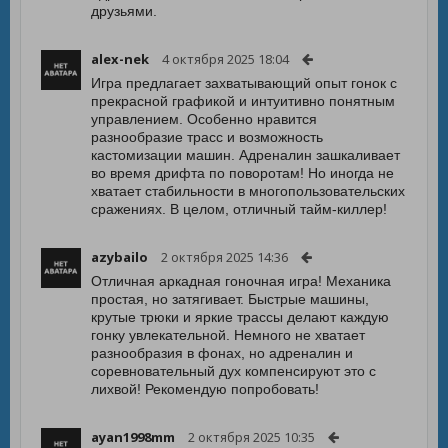
друзьями.
alex-nek
4 октября 2025 18:04
Игра предлагает захватывающий опыт гонок с
прекрасной графикой и интуитивно понятным
управлением. Особенно нравится
разнообразие трасс и возможность
кастомизации машин. Адреналин зашкаливает
во время дрифта по поворотам! Но иногда не
хватает стабильности в многопользовательских
сражениях. В целом, отличный тайм-киллер!
azybailo
2 октября 2025 14:36
Отличная аркадная гоночная игра! Механика
простая, но затягивает. Быстрые машины,
крутые трюки и яркие трассы делают каждую
гонку увлекательной. Немного не хватает
разнообразия в фонах, но адреналин и
соревновательный дух компенсируют это с
лихвой! Рекомендую попробовать!
ayan1998mm
2 октября 2025 10:35