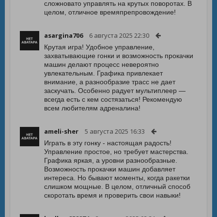
сложновато управлять на крутых поворотах. В
целом, отличное времяпрепровождение!
asargina706
6 августа 2025 22:30
Крутая игра! Удобное управление,
захватывающие гонки и возможность прокачки
машин делают процесс невероятно
увлекательным. Графика привлекает
внимание, а разнообразие трасс не дает
заскучать. Особенно радует мультиплеер —
всегда есть с кем состязаться! Рекомендую
всем любителям адреналина!
ameli-sher
5 августа 2025 16:33
Играть в эту гонку - настоящая радость!
Управление простое, но требует мастерства.
Графика яркая, а уровни разнообразные.
Возможность прокачки машин добавляет
интереса. Но бывают моменты, когда ракетки
слишком мощные. В целом, отличный способ
скоротать время и проверить свои навыки!