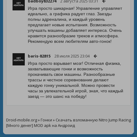
badboy832274
2 августа 2025 03:31
Игра просто шикарная! Управление управляет
идеально, а графика радует глаз. Заезды
полны адреналина, и каждый уровень
предлагает новые испытания. Возможность
улучшать машины добавляет интереса. Очень
нравится разнообразие треков и атмосфера.
Рекомендую всем любителям авто-гонок!
baris-82815
28 июля 2025 23:04
Игра просто взрывает мозг! Отличная физика,
захватывающие гонки и возможность
прокачивать свои машины. Разнообразные
трассы и честное соревнование делают
каждую гонку уникальной. Можно провести
часы за увлекательной игрой, зная, что каждый
заезд — это шанс на победу!
Droid-mobile.org
»
Гонки
» Скачать взломанную Nitro Jump Racing
[Много денег] MOD apk на Андроид