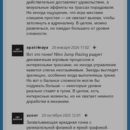
действительно доставляет удовольствие, а
визуальные эффекты на трассах порадовали.
Но иногда ощущение, что игра местами
слишком простая — не хватает вызова, чтобы
затолкнуть в адреналину. В целом, можно
развлечься, но ожидал большего от уровня
сложности.
apati4naya
20 января 2026 11:02
Вот это гонки! Nitro Jump Racing радует
динамичным игровым процессом и
интересными трассами, но иногда управление
кажется слегка неотзывчивым. Заезды выглядят
зрелищно, особенно когда выполняешь трюки.
Но вот о балансе сложности могли бы
подумать больше — некоторые уровни
реально ставят в тупик. В целом, есть
интересные моменты, но не хватает немного
доработки в механике.
azoor
20 октября 2025 12:01
Захватывающая аркадная гонка с
увлекательной физикой и яркой графикой.