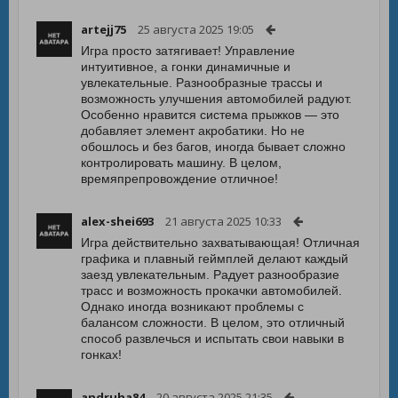
artejj75
25 августа 2025 19:05
Игра просто затягивает! Управление
интуитивное, а гонки динамичные и
увлекательные. Разнообразные трассы и
возможность улучшения автомобилей радуют.
Особенно нравится система прыжков — это
добавляет элемент акробатики. Но не
обошлось и без багов, иногда бывает сложно
контролировать машину. В целом,
времяпрепровождение отличное!
alex-shei693
21 августа 2025 10:33
Игра действительно захватывающая! Отличная
графика и плавный геймплей делают каждый
заезд увлекательным. Радует разнообразие
трасс и возможность прокачки автомобилей.
Однако иногда возникают проблемы с
балансом сложности. В целом, это отличный
способ развлечься и испытать свои навыки в
гонках!
andruha84
20 августа 2025 21:35