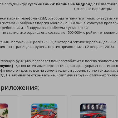
ре обсудим игру
Русские Тачки: Калина на Андроид
от известного
Основные параметры.
ной памяти телефона - 35M, освободите память от неиспользуемых и
 система - Требуемая версия Android - 2.3.3 и выше, советуем прове
 требованиям, обнаружатся проблемы с установкой.
 - по статистике сервиса она составляет 500 000+, о рейтинге прилож
жения - полученный релиз - 1.0.1, в котором оптимизированы данные.
ния - на странице загружена версия приложения от 2 февраля 2016 г.
 главную функцию, позволяет вам расслабиться и весело провести 
окупки]
- дополнительные перспективы, которые украсят ваш игровой
афического ядра, то все на замечательном уровне, точно так же, как
ОД. Не забывайте открывать наш сайт для загрузки отличных прило
приложения: