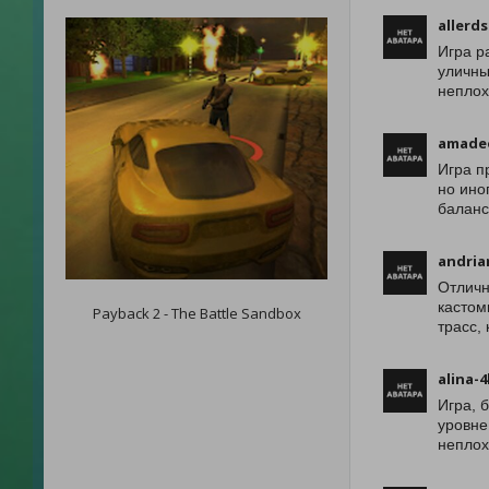
allerd
Игра р
уличны
неплох
amade
Игра п
но ино
баланс
andria
Отличн
кастом
Payback 2 - The Battle Sandbox
трасс,
alina-
Игра, 
уровне
неплох