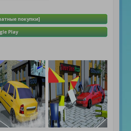
латные покупки]
le Play