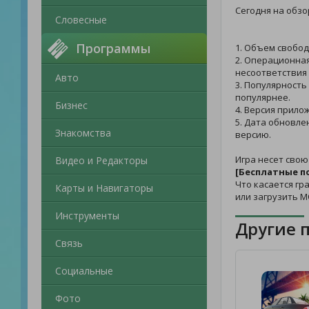
Сегодня на обзо
Словесные
Программы
1. Объем свобод
2. Операционная
несоответствия
Авто
3. Популярность
популярнее.
Бизнес
4. Версия прило
5. Дата обновле
Знакомства
версию.
Игра несет свою
Видео и Редакторы
[Бесплатные п
Что касается гр
Карты и Навигаторы
или загрузить М
Инструменты
Другие 
Связь
Социальные
Фото