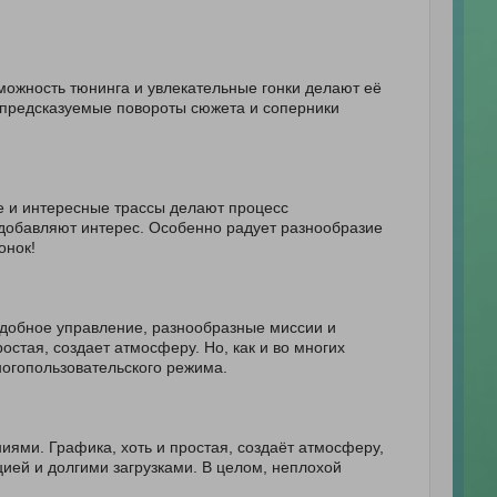
ожность тюнинга и увлекательные гонки делают её
Непредсказуемые повороты сюжета и соперники
е и интересные трассы делают процесс
добавляют интерес. Особенно радует разнообразие
онок!
Удобное управление, разнообразные миссии и
стая, создает атмосферу. Но, как и во многих
многопользовательского режима.
ями. Графика, хоть и простая, создаёт атмосферу,
ией и долгими загрузками. В целом, неплохой