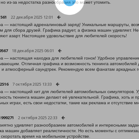
 но из-за недостатка разнообразия это может утомить.
t561
22 декабря 2025 12:01
ра — настоящий адреналиновый заряд! Уникальные маршруты, возм
м для сбора друзей. Графика радует, а физика машин удивляет. 
яют азарт. Настоящее удовольствие для любителей скорость!
9567
18 декабря 2025 06:01
ра — настоящая находка для любителей гонок! Удобное управлени
ывающим. Отличная графика и возможность тюнинга автомобилей 
 и атмосферный саундтрек. Рекомендую всем фанатам аркадных г
12516
7 октября 2025 13:33
ра — настоящий хит для любителей автомобильных симуляторов. 
ность тюнинга машин делают её увлекательной. Графика, хоть и про
ных играх, есть свои недостатки, такие как реклама и отсутствие 
1999271
2 октября 2025 22:33
риятно удивляет разнообразием автомобилей и интересными задани
ка машин добавляет реалистичности. Но есть моменты с оптимизац
 скоротать время на мобильном устройстве.