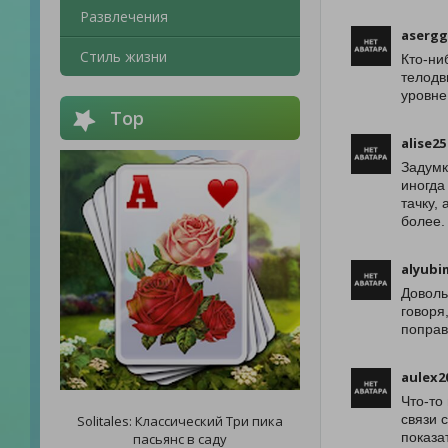
Развлечения
asergg
Стиль жизни
Кто-ни
телодв
уровне
Top
alise25
Задумк
иногда
тачку,
более.
alyubi
Доволь
говоря
поправ
aulex2
Что-то
связи 
Solitales: Классический Три пика
показа
пасьянс в саду