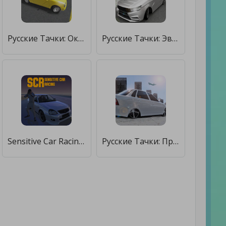
Русские Тачки: Ока [Мод меню]
Русские Тачки: Эволюция [Много монет]
Sensitive Car Racing - (Русские тачки, опер стиль) [Бесплатные покупки]
Русские Тачки: Приорик [Бесплатные покупки]