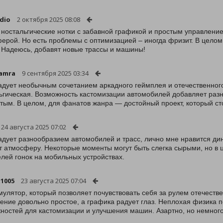
dio
2 октября 2025 08:08
 ностальгические нотки с забавной графикой и простым управлени
ерой. Но есть проблемы с оптимизацией – иногда фризит. В целом
 Надеюсь, добавят новые трассы и машины!
amra
9 сентября 2025 03:34
адует необычным сочетанием аркадного геймплея и отечественног
ьгическая. Возможность кастомизации автомобилей добавляет разн
тым. В целом, для фанатов жанра — достойный проект, который ст
24 августа 2025 07:02
адует разнообразием автомобилей и трасс, лично мне нравится дин
т атмосферу. Некоторые моменты могут быть слегка сырыми, но 
лей гонок на мобильных устройствах.
1005
23 августа 2025 07:04
мулятор, который позволяет почувствовать себя за рулем отечестве
ение довольно простое, а графика радует глаз. Неплохая физика п
ностей для кастомизации и улучшения машин. Азартно, но немног