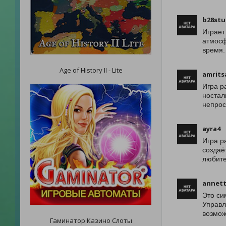
b28stu
Играет
атмосф
время.
Age of History II - Lite
amrits
Игра р
ностал
непрос
ayra4
Игра р
создаё
любите
annett
Это си
Управл
возмож
Гаминатор Казино Слоты