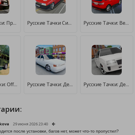
Русские тачки: Приорик 2 [Много денег]
Русские Тачки Симулятор [Мод меню]
Русские Тачки: Веста SW [Мод меню]
Русские Тачки: Offroad 4х4 [Мод меню]
Русские Тачки: Десятка и 12 [Много монет]
Русские Тачки: Девятка и 99 [Много монет]
арии:
kova
29 июня 2026 23:40
одится после установки, багов нет, может что-то пропустил?