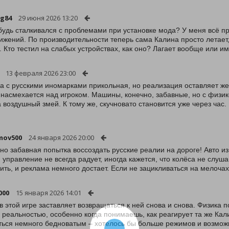
g84
29 июня 2026 13:20
будь сталкивался с проблемами при установке мода? У меня всё пр
ижений. По производительности теперь сама Калина просто летает,
. Кто тестил на слабых устройствах, как оно? Лагает вообще или и
13 февраля 2026 23:00
а с русскими иномарками прикольная, но реализация оставляет же
 насмехается над игроком. Машины, конечно, забавные, но с физ
 а воздушный змей. К тому же, скучновато становится уже через час.
mov500
24 января 2026 20:00
но забавная попытка воссоздать русские реалии на дороге! Авто из
, управление не всегда радует, иногда кажется, что колёса не слу
ить, и реклама немного достает. Если не зацикливаться на мелочах
000
15 января 2026 14:01
 в этой игре заставляет возвращаться к ней снова и снова. Физика
с реальностью, особенно когда понимаешь, как реагирует та же Кал
ться немного бедноватым – хотелось бы больше режимов и возмож