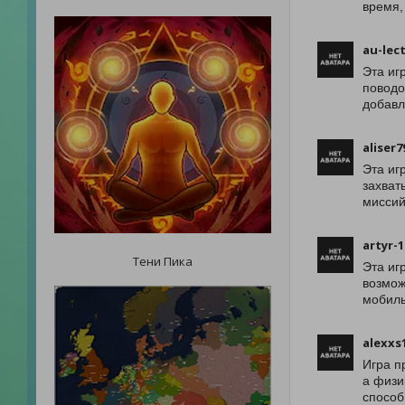
время,
au-lec
Эта иг
поводо
добавл
aliser7
Эта иг
захват
миссий
artyr-
Тени Пика
Эта иг
возмож
мобиль
alexxs
Игра п
а физи
способ