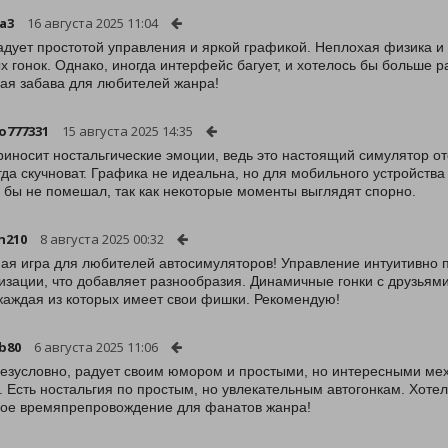
sa3
16 августа 2025 11:04
адует простотой управления и яркой графикой. Неплохая физика и
х гонок. Однако, иногда интерфейс багует, и хотелось бы больше р
ая забава для любителей жанра!
o777331
15 августа 2025 14:35
риносит ностальгические эмоции, ведь это настоящий симулятор 
гда скучноват. Графика не идеальна, но для мобильного устройства
 бы не помешал, так как некоторые моменты выглядят спорно.
n210
8 августа 2025 00:32
ая игра для любителей автосимуляторов! Управление интуитивно по
изации, что добавляет разнообразия. Динамичные гонки с друзьям
 каждая из которых имеет свои фишки. Рекомендую!
4b80
6 августа 2025 11:06
безусловно, радует своим юмором и простыми, но интересными мех
. Есть ностальгия по простым, но увлекательным автогонкам. Хот
ое времяпрепровождение для фанатов жанра!