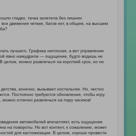
ошло гладко, тачка залетела без лишних
 все движения четкие, багов нет, в общем, на высшем
мба?
лать лучшего. Графика неплохая, а вот управление
икой явно намудрили — ощущение, будто водишь не
 В целом, можно развлечься на короткий срок, но не
 детства, конечно, вызывает ностальгию. Но, честно
шаются. Постоянно требуются обновления, чтобы игру
, можно отлично развлечься на пару часиков!
 поведения автомобилей впечатляет, есть ощущение
ина на повороты. Но вот контент, к сожалению, может
ностей для кастомизации. В целом, хорошо провести