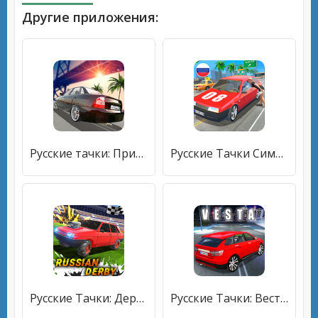
Другие приложения:
Русские тачки: Приорик 2 [Много денег]
Русские Тачки Симулятор [Мод меню]
Русские Тачки: Дерби [Много монет]
Русские Тачки: Веста SW [Мод меню]