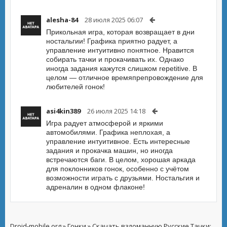
alesha-84
28 июля 2025 06:07
Прикольная игра, которая возвращает в дни
ностальгии! Графика приятно радует, а
управление интуитивно понятное. Нравится
собирать тачки и прокачивать их. Однако
иногда задания кажутся слишком repetitive. В
целом — отличное времяпрепровождение для
любителей гонок!
asi4kin389
26 июля 2025 14:18
Игра радует атмосферой и яркими
автомобилями. Графика неплохая, а
управление интуитивное. Есть интересные
задания и прокачка машин, но иногда
встречаются баги. В целом, хорошая аркада
для поклонников гонок, особенно с учётом
возможности играть с друзьями. Ностальгия и
адреналин в одном флаконе!
Droid-mobile.org
»
Гонки
» Скачать взломанную Русские Тачки: