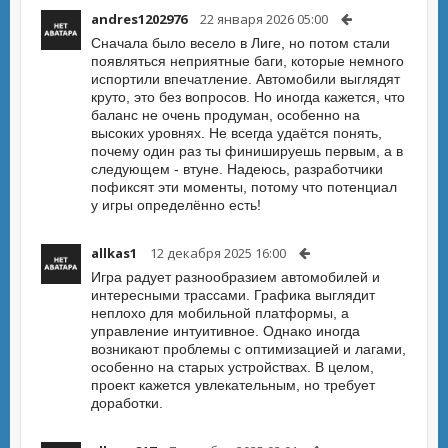
andres1202976
22 января 2026 05:00
Сначала было весело в Лиге, но потом стали
появляться неприятные баги, которые немного
испортили впечатление. Автомобили выглядят
круто, это без вопросов. Но иногда кажется, что
баланс не очень продуман, особенно на
высоких уровнях. Не всегда удаётся понять,
почему один раз ты финишируешь первым, а в
следующем - втуне. Надеюсь, разработчики
пофиксят эти моменты, потому что потенциал
у игры определённо есть!
allkas1
12 декабря 2025 16:00
Игра радует разнообразием автомобилей и
интересными трассами. Графика выглядит
неплохо для мобильной платформы, а
управление интуитивное. Однако иногда
возникают проблемы с оптимизацией и лагами,
особенно на старых устройствах. В целом,
проект кажется увлекательным, но требует
доработки.