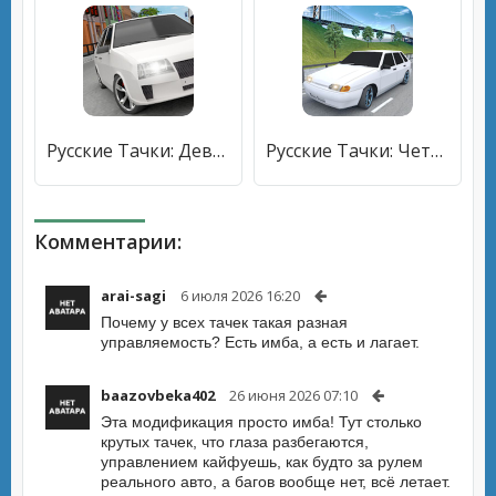
Русские Тачки: Девятка и 99 [Много монет]
Русские Тачки: Четырка [Много монет]
Комментарии:
arai-sagi
6 июля 2026 16:20
Почему у всех тачек такая разная
управляемость? Есть имба, а есть и лагает.
baazovbeka402
26 июня 2026 07:10
Эта модификация просто имба! Тут столько
крутых тачек, что глаза разбегаются,
управлением кайфуешь, как будто за рулем
реального авто, а багов вообще нет, всё летает.