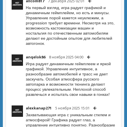
allcom817
7 декабря 2025 02:01
На первый взгляд, игра радует графикой и
динамичным геймплейем, но есть и минусы.
Управление порой кажется неуклюжим, а
progression требует времени. Несмотря на это,
возможность кастомизации машин и
ностальгия по отечественным автомобилям
делают ее достойным опытом для любителей
автогонок.
anqelok86
8 ноября 2025 04:00
Игра радует динамичным геймплеем и яркой
графикой. Управление интуитивное, а
разнообразие автомобилей и трасс не дает
заскучать. Особая атмосфера русского
автопарка и возможности тюнинга делают
процесс увлекательным. Неплохой способ
развлечься и испытать свои навыки в гонках!
alexkanap271
5 ноября 2025 15:01
Захватывающая игра с уникальным стилем и
атмосферой! Графика радует глаз, а
управление интуитивно понятно. Разнообразие