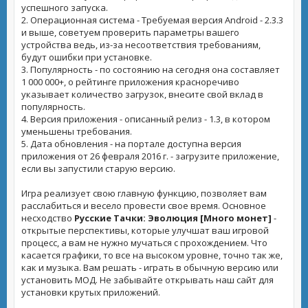
успешного запуска.
2. Операционная система - Требуемая версия Android - 2.3.3
и выше, советуем проверить параметры вашего
устройства ведь, из-за несоответствия требованиям,
будут ошибки при установке.
3. Популярность - по состоянию на сегодня она составляет
1 000 000+, о рейтинге приложения красноречиво
указывает количество загрузок, внесите свой вклад в
популярность.
4. Версия приложения - описанный релиз - 1.3, в котором
уменьшены требования.
5. Дата обновления - на портале доступна версия
приложения от 26 февраля 2016 г. - загрузите приложение,
если вы запустили старую версию.
Игра реализует свою главную функцию, позволяет вам
расслабиться и весело провести свое время. Основное
несходство
Русские Тачки: Эволюция [Много монет]
-
открытые перспективы, которые улучшат ваш игровой
процесс, а вам не нужно мучаться с прохождением. Что
касается графики, то все на высоком уровне, точно так же,
как и музыка. Вам решать - играть в обычную версию или
установить МОД. Не забывайте открывать наш сайт для
установки крутых приложений.