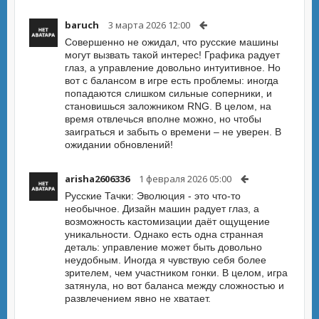
baruch
3 марта 2026 12:00
Совершенно не ожидал, что русские машины
могут вызвать такой интерес! Графика радует
глаз, а управление довольно интуитивное. Но
вот с балансом в игре есть проблемы: иногда
попадаются слишком сильные соперники, и
становишься заложником RNG. В целом, на
время отвлечься вполне можно, но чтобы
заиграться и забыть о времени – не уверен. В
ожидании обновлений!
arisha2606336
1 февраля 2026 05:00
Русские Тачки: Эволюция - это что-то
необычное. Дизайн машин радует глаз, а
возможность кастомизации даёт ощущение
уникальности. Однако есть одна странная
деталь: управление может быть довольно
неудобным. Иногда я чувствую себя более
зрителем, чем участником гонки. В целом, игра
затянула, но вот баланса между сложностью и
развлечением явно не хватает.