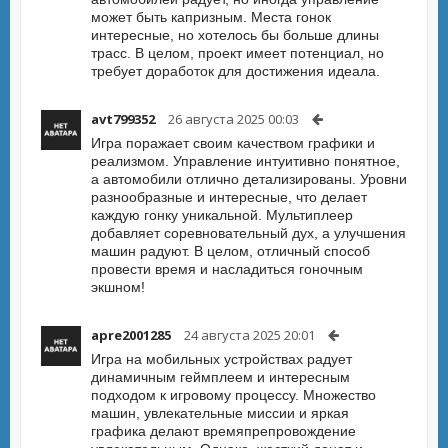
может быть капризным. Места гонок
интересные, но хотелось бы больше длины
трасс. В целом, проект имеет потенциал, но
требует доработок для достижения идеала.
avt799352
26 августа 2025 00:03
Игра поражает своим качеством графики и
реализмом. Управление интуитивно понятное,
а автомобили отлично детализированы. Уровни
разнообразные и интересные, что делает
каждую гонку уникальной. Мультиплеер
добавляет соревновательный дух, а улучшения
машин радуют. В целом, отличный способ
провести время и насладиться гоночным
экшном!
apre2001285
24 августа 2025 20:01
Игра на мобильных устройствах радует
динамичным геймплеем и интересным
подходом к игровому процессу. Множество
машин, увлекательные миссии и яркая
графика делают времяпрепровождение