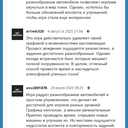
разнообразные автомобили позволяют игрокам
окунуться в мир гонок. Однако, хотелось бы
больше обновлений контента и улучшений,
чтобы игра стала еще интереснее.
artem320
4 августа 2025 21:04
Это игра действительно удивляет своей
графикой и возможностями кастомизации.
Процесс вождения ощущается реалистично, а
задания достаточно разнообразные. Однако
иногда встречаются баги, которые мешают
полной погруженности. В целом, отличный
способ провести время и насладиться
атмосферой уличных гонок!
asu2001878
29 июля 2025 09:25
Игра радует разнообразием автомобилей и
простым управлением, что делает её
доступной для игроков разных уровней.
Графика неплохая, а миссии увлекательные.
Приятно проводить время, открывая новые
машины и улучшая их. Но местами ощущается
недостаток контента и повторяемость заданий.