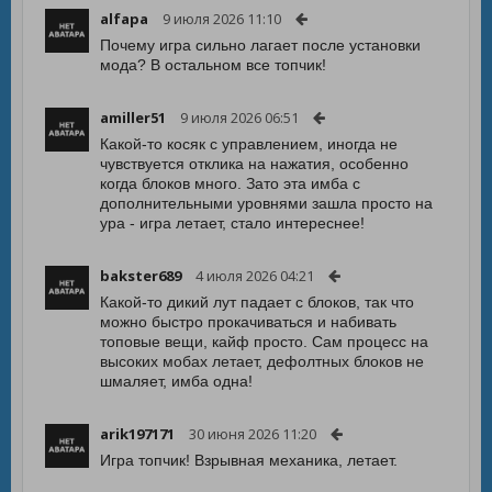
alfapa
9 июля 2026 11:10
Почему игра сильно лагает после установки
мода? В остальном все топчик!
amiller51
9 июля 2026 06:51
Какой-то косяк с управлением, иногда не
чувствуется отклика на нажатия, особенно
когда блоков много. Зато эта имба с
дополнительными уровнями зашла просто на
ура - игра летает, стало интереснее!
bakster689
4 июля 2026 04:21
Какой-то дикий лут падает с блоков, так что
можно быстро прокачиваться и набивать
топовые вещи, кайф просто. Сам процесс на
высоких мобах летает, дефолтных блоков не
шмаляет, имба одна!
arik197171
30 июня 2026 11:20
Игра топчик! Взрывная механика, летает.