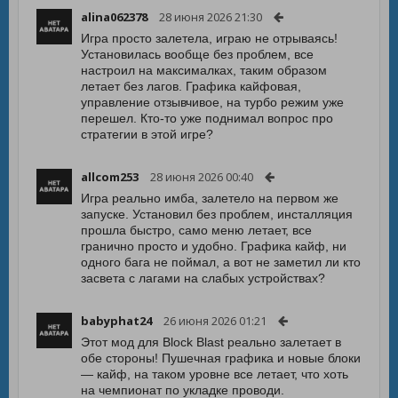
alina062378
28 июня 2026 21:30
Игра просто залетела, играю не отрываясь!
Установилась вообще без проблем, все
настроил на максималках, таким образом
летает без лагов. Графика кайфовая,
управление отзывчивое, на турбо режим уже
перешел. Кто-то уже поднимал вопрос про
стратегии в этой игре?
allcom253
28 июня 2026 00:40
Игра реально имба, залетело на первом же
запуске. Установил без проблем, инсталляция
прошла быстро, само меню летает, все
гранично просто и удобно. Графика кайф, ни
одного бага не поймал, а вот не заметил ли кто
засвета с лагами на слабых устройствах?
babyphat24
26 июня 2026 01:21
Этот мод для Block Blast реально залетает в
обе стороны! Пушечная графика и новые блоки
— кайф, на таком уровне все летает, что хоть
на чемпионат по укладке проводи.