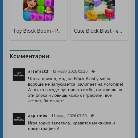
Toy Block Boom - Puzzle Blast [Бесплатные покупки]
Cute Block Blast - emoji block [Много денег]
Комментарии:
artefact3
13 июля 2026 03:20
Что за прикол, мод на Block Blast у меня
вообще не запускается, залипает на логотипе!
А так-то в моде лут просто имба, смотришь на
эти блоки и ловишь кайф от графики, все
летает, багов нет!
aspirines
11 июля 2026 03:20
Игра годно залетела, нравится механика и
яркая графика!