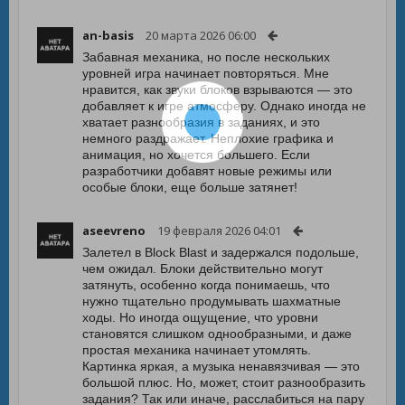
an-basis
20 марта 2026 06:00
Забавная механика, но после нескольких
уровней игра начинает повторяться. Мне
нравится, как звуки блоков взрываются — это
добавляет к игре атмосферу. Однако иногда не
хватает разнообразия в заданиях, и это
немного раздражает. Неплохие графика и
анимация, но хочется большего. Если
разработчики добавят новые режимы или
особые блоки, еще больше затянет!
aseevreno
19 февраля 2026 04:01
Залетел в Block Blast и задержался подольше,
чем ожидал. Блоки действительно могут
затянуть, особенно когда понимаешь, что
нужно тщательно продумывать шахматные
ходы. Но иногда ощущение, что уровни
становятся слишком однообразными, и даже
простая механика начинает утомлять.
Картинка яркая, а музыка ненавязчивая — это
большой плюс. Но, может, стоит разнообразить
задания? Так или иначе, расслабиться на пару