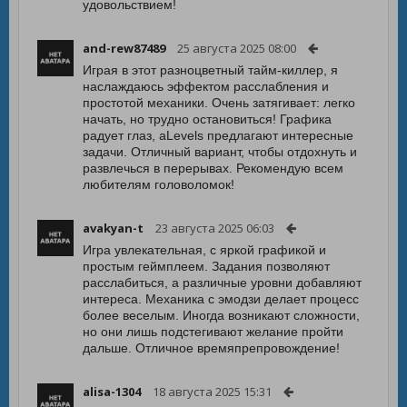
удовольствием!
and-rew87489
25 августа 2025 08:00
Играя в этот разноцветный тайм-киллер, я
наслаждаюсь эффектом расслабления и
простотой механики. Очень затягивает: легко
начать, но трудно остановиться! Графика
радует глаз, аLevels предлагают интересные
задачи. Отличный вариант, чтобы отдохнуть и
развлечься в перерывах. Рекомендую всем
любителям головоломок!
avakyan-t
23 августа 2025 06:03
Игра увлекательная, с яркой графикой и
простым геймплеем. Задания позволяют
расслабиться, а различные уровни добавляют
интереса. Механика с эмодзи делает процесс
более веселым. Иногда возникают сложности,
но они лишь подстегивают желание пройти
дальше. Отличное времяпрепровождение!
alisa-1304
18 августа 2025 15:31