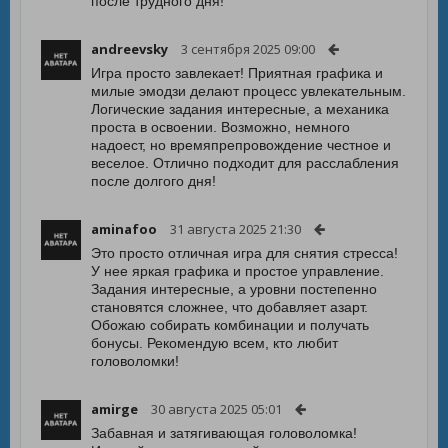
после трудного дня!
andreevsky
3 сентября 2025 09:00
Игра просто завлекает! Приятная графика и
милые эмодзи делают процесс увлекательным.
Логические задания интересные, а механика
проста в освоении. Возможно, немного
надоест, но времяпрепровождение честное и
веселое. Отлично подходит для расслабления
после долгого дня!
aminafoo
31 августа 2025 21:30
Это просто отличная игра для снятия стресса!
У нее яркая графика и простое управление.
Задания интересные, а уровни постепенно
становятся сложнее, что добавляет азарт.
Обожаю собирать комбинации и получать
бонусы. Рекомендую всем, кто любит
головоломки!
amirge
30 августа 2025 05:01
Забавная и затягивающая головоломка!