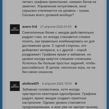
летает, графика прикольная, никаких багов не
заметил. Управление интуитивное, мозг
серьезно отвлекается на уровень - пушка.
Сколько всего уровней вообще?
avers-ltd
27 апреля 2026 01:50
Симпатичные блоки с эмодзи действительно
радуют глаз, но иногда становится сложно
понять, как правильно комбинировать их для
достижения цели. С одной стороны, это
добавляет интереса, а с другой – порой
раздражает. Графика яркая и забавная, но
уровни иногда кажутся слишком сложными.
Хотелось бы больше простых заданий, чтобы
расслабиться. В целом, неплохая игра, но не
без своих нюансов.
alviline671
6 апреля 2026 19:50
Забавная головоломка, хотя иногда
чувствуется некоторая однообразие. Графика
радует, яркие эмодзи создают приятное
настроение. Однако уровни становятся
предсказуемыми, и мне уже не хватает вызова.