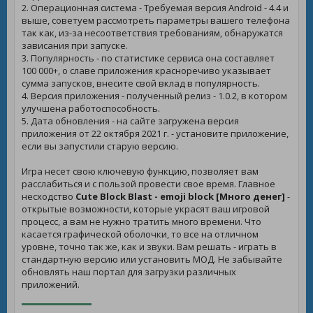
2. Операционная система - Требуемая версия Android - 4.4 и
выше, советуем рассмотреть параметры вашего телефона
так как, из-за несоответствия требованиям, обнаружатся
зависания при запуске.
3. Популярность - по статистике сервиса она составляет
100 000+, о славе приложения красноречиво указывает
сумма запусков, внесите свой вклад в популярность.
4. Версия приложения - полученный релиз - 1.0.2, в котором
улучшена работоспособность.
5. Дата обновления - на сайте загружена версия
приложения от 22 октября 2021 г. - установите приложение,
если вы запустили старую версию.
Игра несет свою ключевую функцию, позволяет вам
расслабиться и с пользой провести свое время. Главное
несходство
Cute Block Blast - emoji block [Много денег]
-
открытые возможности, которые украсят ваш игровой
процесс, а вам не нужно тратить много времени. Что
касается графической оболочки, то все на отличном
уровне, точно так же, как и звуки. Вам решать - играть в
стандартную версию или установить МОД. Не забывайте
обновлять наш портал для загрузки различных
приложений.