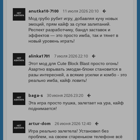
anutka10-7100
11 июля 2026 20:10
Мод грубо рубит игру, добавляя кучу новых
эмоций, прям кайф за сутки залипаний.
Респект разработчику, бандл заставок и
эффектов — это просто имба, так и тянет в
новый уровень играть!
alinka1701
7 июля 2026 22:10
Этот мод для Cute Block Blast просто огонь!
Азартно взрывать эмодзи-блоки становится в
разы интересней, а всякие усилки и комбо - это
реально имба, кайф ловить!
baga-s
30 июня 2026 23:20
Эта игра просто пушка, залетает на ура, кайф
поднимается!
artur-dom
26 июня 2026 12:40
Игра реально залетела! Установил без
проблем, на своем стареньком телефоне всё