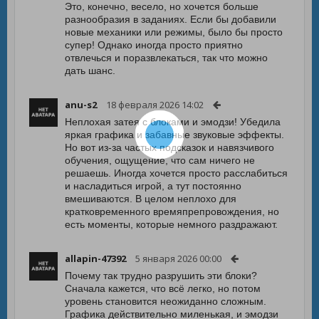
Это, конечно, весело, но хочется больше
разнообразия в заданиях. Если бы добавили
новые механики или режимы, было бы просто
супер! Однако иногда просто приятно
отвлечься и поразвлекаться, так что можно
дать шанс.
anu-s2
18 февраля 2026 14:02
Неплохая затея с блоками и эмодзи! Убедила
яркая графика и забавные звуковые эффекты.
Но вот из-за частых подсказок и навязчивого
обучения, ощущение, что сам ничего не
решаешь. Иногда хочется просто расслабиться
и насладиться игрой, а тут постоянно
вмешиваются. В целом неплохо для
кратковременного времяпрепровождения, но
есть моменты, которые немного раздражают.
allapin-47392
5 января 2026 00:00
Почему так трудно разрушить эти блоки?
Сначала кажется, что всё легко, но потом
уровень становится неожиданно сложным.
Графика действительно миленькая, и эмодзи