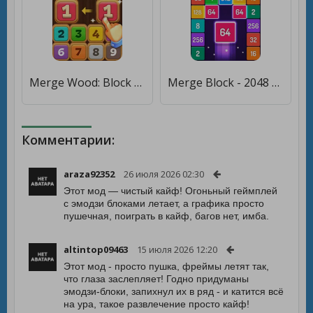
Merge Wood: Block Puzzle [Много денег]
Merge Block - 2048 головоломок [Много денег]
Комментарии:
araza92352
26 июля 2026 02:30
Этот мод — чистый кайф! Огоньный геймплей
с эмодзи блоками летает, а графика просто
пушечная, поиграть в кайф, багов нет, имба.
altintop09463
15 июля 2026 12:20
Этот мод - просто пушка, фреймы летят так,
что глаза заслепляет! Годно придуманы
эмодзи-блоки, запихнул их в ряд - и катится всё
на ура, такое развлечение просто кайф!