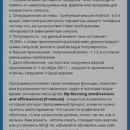
память от неиспользуемых игр, файлов или программ для
корректного запуска.
2. Операционная система - Требуемая версия Android - 6.0 и
выше, советуем рассмотреть параметры вашего телефона
потому что, из-за несоответствия требованиям,
обнаружатся зависания при запуске.
3. Популярность - на данный момент она составляет
10 000+, о славе приложения красноречиво демонстрирует
сумма запусков, внесите свой вклад в популярность.
4. Версия приложения - полученный релиз - 1.1.3, в котором
уменьшены требования.
5. Дата обновления - на портале загружена версия
приложения от 1 октября 2021 г. - загрузите приложение,
если вы загрузили старую версию.
Программа исполняет свою основную функцию, помогает
вам в решеннии поставленных задач и экономит ваше
время. Основное несходство
My Morning (meditations
and affirmations) [Premium]
- открытые возможности,
которые улучшат программный процесс, а вам не нужно
тратить много времени. Что касается графической
оболочки, то все на высоком уровне, точно так же, как и
музыка. Вам решать - использовать стандартную версию
или установить МОД. Не забывайте обновлять наш сайт