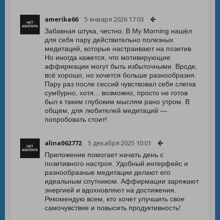
amerika66
5 января 2026 17:03
Забавная штука, честно. В My Morning нашёл
для себя пару действительно полезных
медитаций, которые настраивают на позитив.
Но иногда кажется, что мотивирующие
аффирмации могут быть избыточными. Вроде,
всё хорошо, но хочется больше разнообразия.
Пару раз после сессий чувствовал себя слегка
сумбурно, хотя... возможно, просто не готов
был к таким глубоким мыслям рано утром. В
общем, для любителей медитаций —
попробовать стоит!
alina062772
5 декабря 2025 10:01
Приложение помогает начать день с
позитивного настроя. Удобный интерфейс и
разнообразные медитации делают его
идеальным спутником. Аффирмации заряжают
энергией и вдохновляют на достижения.
Рекомендую всем, кто хочет улучшить свое
самочувствие и повысить продуктивность!