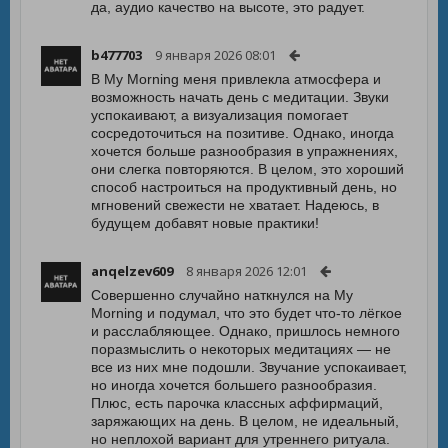
да, аудио качество на высоте, это радует.
b477703
9 января 2026 08:01
В My Morning меня привлекла атмосфера и
возможность начать день с медитации. Звуки
успокаивают, а визуализация помогает
сосредоточиться на позитиве. Однако, иногда
хочется больше разнообразия в упражнениях,
они слегка повторяются. В целом, это хороший
способ настроиться на продуктивный день, но
мгновений свежести не хватает. Надеюсь, в
будущем добавят новые практики!
anqelzev609
8 января 2026 12:01
Совершенно случайно наткнулся на My
Morning и подумал, что это будет что-то лёгкое
и расслабляющее. Однако, пришлось немного
поразмыслить о некоторых медитациях — не
все из них мне подошли. Звучание успокаивает,
но иногда хочется большего разнообразия.
Плюс, есть парочка классных аффирмаций,
заряжающих на день. В целом, не идеальный,
но неплохой вариант для утреннего ритуала.