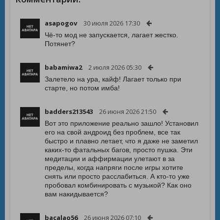
asapogov
30 июля 2026 17:30
Чё-то мод не запускается, лагает жестко.
Потянет?
babamiwa2
2 июля 2026 05:30
Залетело на ура, кайф! Лагает только при
старте, но потом имба!
badders213543
26 июня 2026 21:50
Вот это приложение реально зашло! Установил
его на свой андроид без проблем, все так
быстро и плавно летает, что я даже не заметил
каких-то фатальных багов, просто пушка. Эти
медитации и аффирмации улетают в за
пределы, когда напряги после игры хотите
снять или просто расслабиться. А кто-то уже
пробовал комбинировать с музыкой? Как оно
вам накидывается?
bacalao56
26 июня 2026 07:10