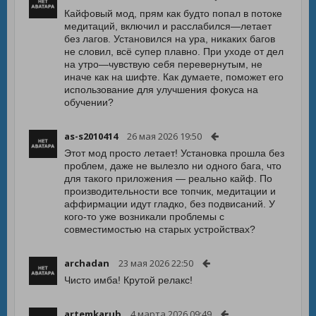
Кайфовый мод, прям как будто попал в потоке
медитаций, включил и расслабился—летает
без лагов. Установился на ура, никаких багов
не словил, всё супер плавно. При уходе от дел
на утро—чувствую себя перевернутым, не
иначе как на шифте. Как думаете, поможет его
использование для улучшения фокуса на
обучении?
as-s2010414
26 мая 2026 19:50
Этот мод просто летает! Установка прошла без
проблем, даже не вылезло ни одного бага, что
для такого приложения — реально кайф. По
производительности все топчик, медитации и
аффирмации идут гладко, без подвисаний. У
кого-то уже возникали проблемы с
совместимостью на старых устройствах?
archadan
23 мая 2026 22:50
Чисто имба! Крутой релакс!
artemkarub
4 марта 2026 09:49