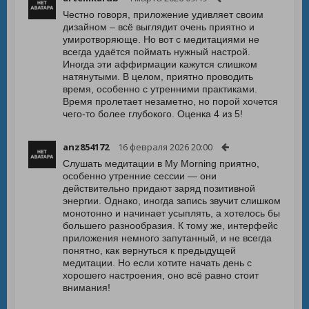
Честно говоря, приложение удивляет своим
дизайном – всё выглядит очень приятно и
умиротворяюще. Но вот с медитациями не
всегда удаётся поймать нужный настрой.
Иногда эти аффирмации кажутся слишком
натянутыми. В целом, приятно проводить
время, особенно с утренними практиками.
Время пролетает незаметно, но порой хочется
чего-то более глубокого. Оценка 4 из 5!
anz854172
16 февраля 2026 20:00
Слушать медитации в My Morning приятно,
особенно утренние сессии — они
действительно придают заряд позитивной
энергии. Однако, иногда запись звучит слишком
монотонно и начинает усыплять, а хотелось бы
большего разнообразия. К тому же, интерфейс
приложения немного запутанный, и не всегда
понятно, как вернуться к предыдущей
медитации. Но если хотите начать день с
хорошего настроения, оно всё равно стоит
внимания!