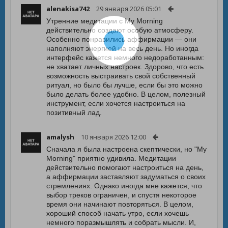
alenakisa742
29 января 2026 05:01
Утренние медитации с My Morning
действительно создают особую атмосферу.
Особенно понравились аффирмации — они
наполняют энергией на весь день. Но иногда
интерфейс кажется немного недоработанным:
не хватает личных настроек. Здорово, что есть
возможность выстраивать свой собственный
ритуал, но было бы лучше, если бы это можно
было делать более удобно. В целом, полезный
инструмент, если хочется настроиться на
позитивный лад.
amalysh
10 января 2026 12:00
Сначала я была настроена скептически, но "My
Morning" приятно удивила. Медитации
действительно помогают настроиться на день,
а аффирмации заставляют задуматься о своих
стремлениях. Однако иногда мне кажется, что
выбор треков ограничен, и спустя некоторое
время они начинают повторяться. В целом,
хороший способ начать утро, если хочешь
немного поразмышлять и собрать мысли. И,