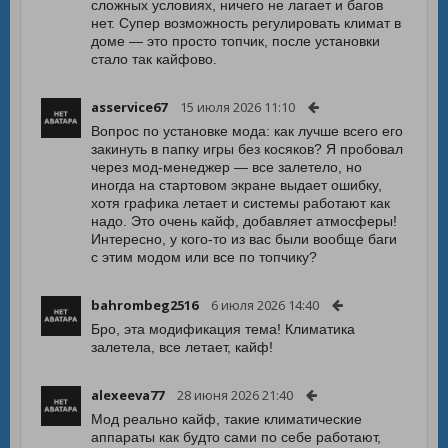
сложных условиях, ничего не лагает и багов
нет. Супер возможность регулировать климат в
доме — это просто топчик, после установки
стало так кайфово.
asservice67
15 июля 2026 11:10
Вопрос по установке мода: как лучше всего его
закинуть в папку игры без косяков? Я пробовал
через мод-менеджер — все залетело, но
иногда на стартовом экране выдает ошибку,
хотя графика летает и системы работают как
надо. Это очень кайф, добавляет атмосферы!
Интересно, у кого-то из вас были вообще баги
с этим модом или все по топчику?
bahrombeg2516
6 июля 2026 14:40
Бро, эта модификация тема! Климатика
залетела, все летает, кайф!
alexeeva77
28 июня 2026 21:40
Мод реально кайф, такие климатические
аппараты как будто сами по себе работают,