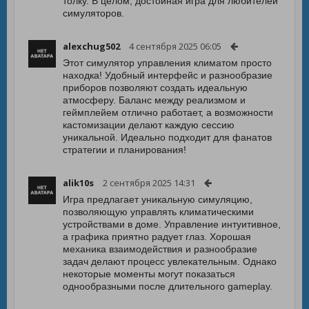
толку. В целом, достойная игра для любителей
симуляторов.
alexchug502
4 сентября 2025 06:05
Этот симулятор управления климатом просто
находка! Удобный интерфейс и разнообразие
приборов позволяют создать идеальную
атмосферу. Баланс между реализмом и
геймплейем отлично работает, а возможности
кастомизации делают каждую сессию
уникальной. Идеально подходит для фанатов
стратегии и планирования!
alik10s
2 сентября 2025 14:31
Игра предлагает уникальную симуляцию,
позволяющую управлять климатическими
устройствами в доме. Управление интуитивное,
а графика приятно радует глаз. Хорошая
механика взаимодействия и разнообразие
задач делают процесс увлекательным. Однако
некоторые моменты могут показаться
однообразными после длительного gameplay.