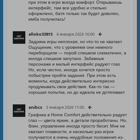
при этом в игре всегда комфорт. Открываешь
интерфейс, там все удобно и стильно
оформлено, батя только так будет доволен,
имба получилась!
alloko33815
6 января 2026 16:00
Задумка игры неплохая, но что-то не хватает.
Ощущение, что с уровнями они немного
переборщили — порой слишком схематично, а
иногда слишком запутано. Забавные
персонажи и милый интерфейс радуют глаз.
Но, если честно, иногда хочется просто
побыстрее пройти задания. При этом есть
моменты, когда действительно интересно
продумывать свои действия. Как-то так —
хорошая попытка, но до идеала не дотягивает.
anibcs
5 января 2026 11:00
Графика в Home Comfort действительно радует
глаз — цвета яркие, а детали проработаны. Но,
блин, управление иногда просто бесит. Мне не
хватает плавности, и несколько раз игрок
получается в очень неудобные положения из-