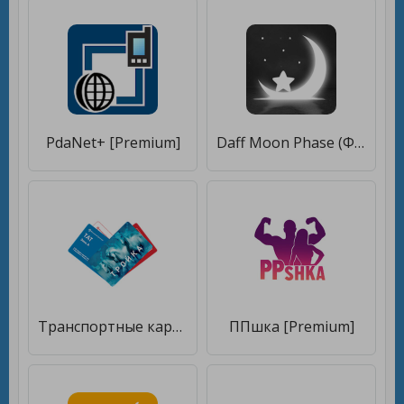
PdaNet+ [Premium]
Daff Moon Phase (Фазы Луны) [Без рекламы]
Транспортные карты Москвы [Premium]
ППшка [Premium]