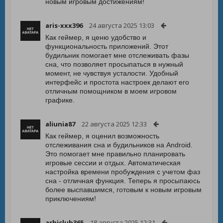
новым игровым достижениям!
aris-xxx396
24 августа 2025 13:03
Как геймер, я ценю удобство и
функциональность приложений. Этот
будильник помогает мне отслеживать фазы
сна, что позволяет просыпаться в нужный
момент, не чувствуя усталости. Удобный
интерфейс и простота настроек делают его
отличным помощником в моем игровом
графике.
aliunia87
22 августа 2025 12:33
Как геймер, я оценил возможность
отслеживания сна и будильников на Android.
Это помогает мне правильно планировать
игровые сессии и отдых. Автоматическая
настройка времени пробуждения с учетом фаз
сна - отличная функция. Теперь я просыпаюсь
более выспавшимся, готовым к новым игровым
приключениям!
arhiclub365
18 августа 2025 12:31