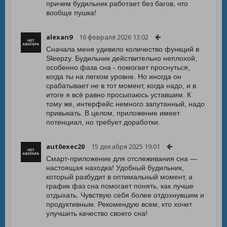
причем будильник работает без багов, что
вообще пушка!
alexan9
16 февраля 2026 13:02
Сначала меня удивило количество функций в
Sleepzy. Будильник действительно неплохой,
особенно фаза сна - помогает проснуться,
когда ты на легком уровне. Но иногда он
срабатывает не в тот момент, когда надо, и в
итоге я всё равно просыпаюсь уставшим. К
тому же, интерфейс немного запутанный, надо
привыкать. В целом, приложение имеет
потенциал, но требует доработки.
aut0exec20
15 декабря 2025 19:01
Смарт-приложение для отслеживания сна —
настоящая находка! Удобный будильник,
который разбудит в оптимальный момент, а
график фаз сна помогает понять, как лучше
отдыхать. Чувствую себя более отдохнувшим и
продуктивным. Рекомендую всем, кто хочет
улучшить качество своего сна!