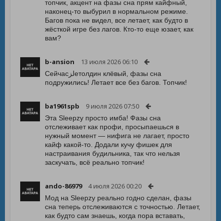
топчик, акцент на фазы сна прям кайфный,
наконец-то выбурил в нормальном режиме.
Багов пока не видел, все летает, как будто в
жёсткой игре без лагов. Кто-то еще юзает, как
вам?
b-ansion
13 июля 2026 06:10
Сейчасلزетолдин клёвый, фазы сна
подружились! Летает все без багов. Топчик!
ba1961spb
9 июля 2026 07:50
Эта Sleepzy просто имба! Фазы сна
отслеживает как профи, просыпаешься в
нужный момент — нифига не лагает, просто
кайф какой-то. Додали кучу фишек для
настраивания будильника, так что нельзя
заскучать, всё реально топчик!
ando-86979
4 июля 2026 00:20
Мод на Sleepzy реально годно сделан, фазы
сна теперь отслеживаются с точностью. Летает,
как будто сам знаешь, когда пора вставать,