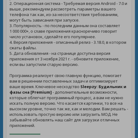
2. Операционная система - Требуемая версия Android - 7.0 и
выше, рекомендуем рассмотреть параметры вашего
телефона так как, из-за несоответствия требованиям,
могут быть зависания при запуске.
3. Популярность - по последним данным она составляет
1 000 000+, о славе приложения красноречиво говорит
число установок, сделайте его популярнее.
4. Версия приложения - описанный релиз - 3.18.0, в котором
сжаты файлы.
5. Дата обновления - на странице доступна версия
приложения от 3 ноября 2021 г. - обновите приложение,
если вы запустили старую версию.
Программа реализует свою главную функцию, помогает
вам в решеннии поставленных задач и оптимизирует
ваше время. Ключевое несходство
Sleepzy: Будильник и
фазы сна [Premium]
- дополнительные возможности,
которые облегчат программный процесс, а вам не нужно
искать полную версию. Что касается картинки, то все на
высоком уровне, точно так же, как и мелодии. Вам решать -
использовать простую версию или загрузить МОД. Не
забывайте обновлять наш сайт для загрузки отличных
приложений.