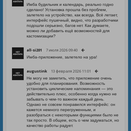
Имба будильник и календарь, реально годно
сделано! Установка прошла без проблем,
залетело на устройство, как всегда. Всё летает,
интерфейс пушечный, видно, что разработчики
подошли серьезно, багов нет. Как думаете,
можно ли добавить ещё возможностей для
кастомизации?
all-si201
7 июля 2026 09:40
Имба-приложение, залетело на ура!
augustink
13 февраля 2026 11:01
Не могу не заметить, что приложение очень
удобно для планирования. Возможность
установить циклические напоминания — это
действительно плюс, особенно когда нужно не
забывать о чем-то важном каждый день.
Однако не совсем понравился интерфейс: он
кажется немного перегруженным, и
разобраться с некоторыми функциями было не
так просто. В общем, есть о чем задуматься, но
качество работы радует.