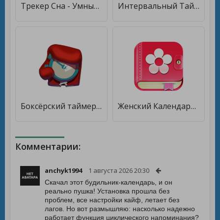
Трекер Сна - Умный Будильник [Premium]
Интервальный Таймер для тренировок - HIIT Таймер [Premium]
Боксёрский таймер [Unlocked]
Женский Календарь, овуляции, Календарь менструаций [Unlocked]
Комментарии:
anchyk1994
1 августа 2026 20:30
Скачал этот будильник-календарь, и он
реально пушка! Установка прошла без
проблем, все настройки кайф, летает без
лагов. Но вот размышляю: насколько надежно
работает функция циклического напоминания?