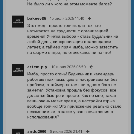
Не было ли у кого на этом моменте багов?
bakeev86
15 июля 2026 11:40
Этот мод - просто топчик для тех, кто
натыкается на трудности с организацией
времени! Училка выбора - ставь будильник на
любой день, синхронизация с календарем
летает, а таймер прям имба, можно затестить
на фарме в игре, не отвлекаясь ни на что!
artem-p-y
10 июля 2026 06:50
Имба, просто огонь! Будильник и календарь
работают как часы, циклы настраиваются без
проблем, а таймер летает, ни одного бага не
заметил. Установка прошла без фокусов, все
делается быстро и просто. Как по мне, такая
вещь очень мазит время, а настройки взрыв
вообще топчик! Это приложение реально стало
незаменимым, а какие у вас впечатления от
использования?
andu2000
8 июля 2026 21:41