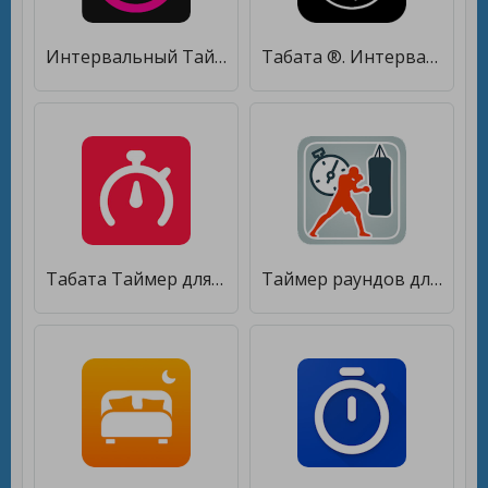
Интервальный Таймер: Табата [Полная версия]
Табата ®. Интервальный таймер [Полная версия]
Табата Таймер для тренировок [Полная версия]
Таймер раундов для бокса [Unlocked]