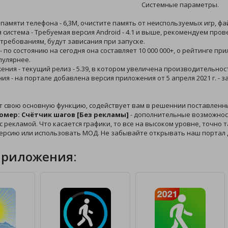
Системные параметры.
 памяти телефона - 6,3M, очистите память от неиспользуемых игр, ф
 система - Требуемая версия Android - 4.1 и выше, рекомендуем про
требованиям, будут зависания при запуске.
 - по состоянию на сегодня она составляет 10 000 000+, о рейтинге п
пулярнее.
жения - текущий релиз - 5.39, в котором увеличена производительнос
ния - на портале добавлена версия приложения от 5 апреля 2021 г. -
т свою основную функцию, содействует вам в решеннии поставленн
омер: Cчётчик шагов [Без рекламы]
- дополнительные возможност
с рекламой. Что касается графики, то все на высоком уровне, точно т
ерсию или использовать МОД. Не забывайте открывать наш портал 
приложения: