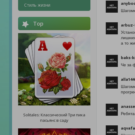
anybod
Стиль жизни
Шагоме
Top
arbuz-
Устано
лишних
а то жи
baks-k
Че за 
alla144
Шагоме
прогре
anass
Ребята
Solitales: Классический Три пика
пасьянс в саду
aqvaf