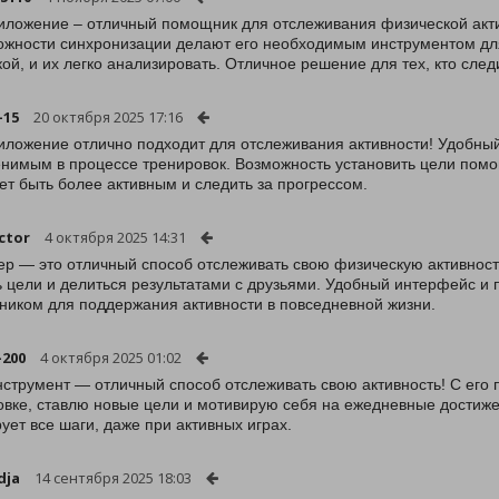
иложение – отличный помощник для отслеживания физической акти
ожности синхронизации делают его необходимым инструментом для
кой, и их легко анализировать. Отличное решение для тех, кто след
-15
20 октября 2025 17:16
иложение отлично подходит для отслеживания активности! Удобны
нимым в процессе тренировок. Возможность установить цели помог
чет быть более активным и следить за прогрессом.
ctor
4 октября 2025 14:31
р — это отличный способ отслеживать свою физическую активность
ь цели и делиться результатами с друзьями. Удобный интерфейс и
иком для поддержания активности в повседневной жизни.
-200
4 октября 2025 01:02
нструмент — отличный способ отслеживать свою активность! С его
овке, ставлю новые цели и мотивирую себя на ежедневные достиже
ует все шаги, даже при активных играх.
dja
14 сентября 2025 18:03