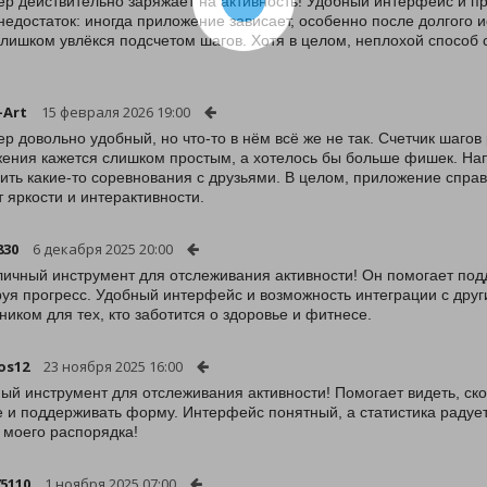
р действительно заряжает на активность! Удобный интерфейс и про
 недостаток: иногда приложение зависает, особенно после долгого 
слишком увлёкся подсчетом шагов. Хотя в целом, неплохой способ 
-Art
15 февраля 2026 19:00
р довольно удобный, но что-то в нём всё же не так. Счетчик шагов 
ения кажется слишком простым, а хотелось бы больше фишек. На
ить какие-то соревнования с друзьями. В целом, приложение справл
т яркости и интерактивности.
830
6 декабря 2025 20:00
личный инструмент для отслеживания активности! Он помогает по
уя прогресс. Удобный интерфейс и возможность интеграции с др
иком для тех, кто заботится о здоровье и фитнесе.
os12
23 ноября 2025 16:00
ый инструмент для отслеживания активности! Помогает видеть, ско
 и поддерживать форму. Интерфейс понятный, а статистика радует
 моего распорядка!
75110
1 ноября 2025 07:00