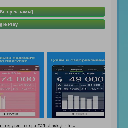
[Без рекламы]
le Play
д
от крутого автора ITO Technologies, Inc..