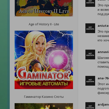
Это пр
и возм
под ру
Age of History II - Lite
aniuta
Это пр
незаме
кто хо
annavi
Шагоме
ставит
помощн
ana-76
Этот и
подгот
фиксир
Гаминатор Казино Слоты
ardjan