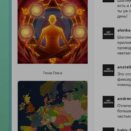
Шагоме
есть и
ты уж 
день!
alenka
Шагоме
прилож
провод
хватае
anstel
Тени Пика
Это от
фиксир
помощн
andrm
Отличн
больше
частью
bakir-