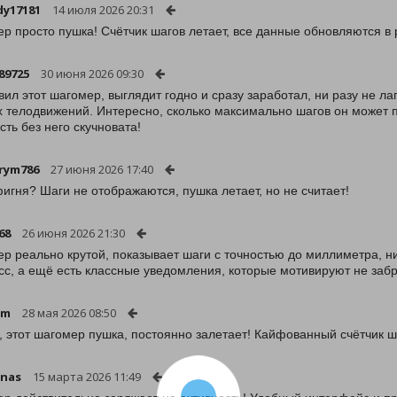
y17181
14 июля 2026 20:31
р просто пушка! Счётчик шагов летает, все данные обновляются в 
89725
30 июня 2026 09:30
вил этот шагомер, выглядит годно и сразу заработал, ни разу не лаг
 телодвижений. Интересно, сколько максимально шагов он может п
сть без него скучновата!
rym786
27 июня 2026 17:40
фигня? Шаги не отображаются, пушка летает, но не считает!
68
26 июня 2026 21:30
р реально крутой, показывает шаги с точностью до миллиметра, ник
сс, а ещё есть классные уведомления, которые мотивируют не заб
em
28 мая 2026 08:50
, этот шагомер пушка, постоянно залетает! Кайфованный счётчик ш
anas
15 марта 2026 11:49