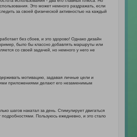
стота использования - два его главных плюса. Но
использования. Это может немного раздражать, если
следить за своей физической активностью на каждый
работает без сбоев, и это здорово! Однако дизайн
пример, было бы классно добавлять маршруты или
яется со своей задачей, но немного у него не
ддерживать мотивацию, задавая личные цели и
угими приложениями делают его незаменимым
лько шагов накатал за день. Стимулирует двигаться
 подробностями. Пользуюсь ежедневно, и это стало