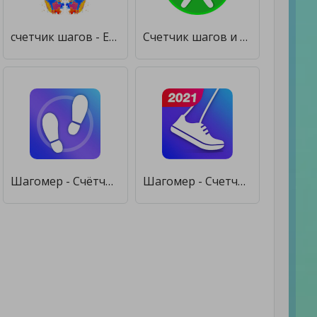
счетчик шагов - EasyFit шагомер [Полная версия]
Счетчик шагов и счетчик калорий [Без рекламы]
Шагомер - Cчётчик Шагов & Cчётчик Калорий [Premium]
Шагомер - Счетчик Шагов и Калорий [Полная версия]