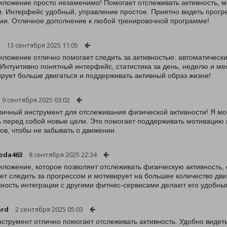
иложение просто незаменимо! Помогает отслеживать активность, м
. Интерфейс удобный, управление простое. Приятно видеть прогрес
ми. Отличное дополнение к любой тренировочной программе!
13 сентября 2025 11:05
иложение отлично помогает следить за активностью: автоматическ
 Интуитивно понятный интерфейс, статистика за день, неделю и мес
рует больше двигаться и поддерживать активный образ жизни!
9 сентября 2025 03:02
личный инструмент для отслеживания физической активности! Я мог
ь перед собой новые цели. Это помогает поддерживать мотивацию и
ов, чтобы не забывать о движении.
oda463
8 сентября 2025 22:34
иложение, которое позволяет отслеживать физическую активность,
ет следить за прогрессом и мотивирует на большее количество дв
ность интеграции с другими фитнес-сервисами делают его удобны
ard
2 сентября 2025 05:03
нструмент отлично помогает отслеживать активность. Удобно видеть