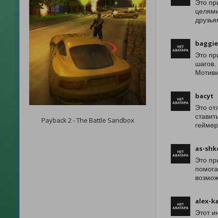
Это пр
целями
друзья
baggie
Это пр
шагов.
Мотиви
bacyt
Это от
ставит
Payback 2 - The Battle Sandbox
геймер
as-shk
Это пр
помога
возмож
alex-k
Этот и