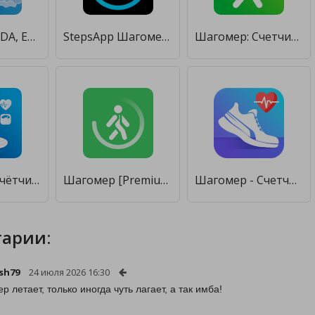
12 шагов CoDA, Ежедневник КоДА [Premium]
StepsApp Шагомер [Unlocked]
Шагомер: Счетчик Шагов и Калорий [Unlocked]
Шагомер - счётчик шагов и калорий для здоровья [Полная версия]
Шагомер [Premium]
Шагомер - Счетчик шагов [Premium]
арии:
sh79
24 июля 2026 16:30
р летает, только иногда чуть лагает, а так имба!