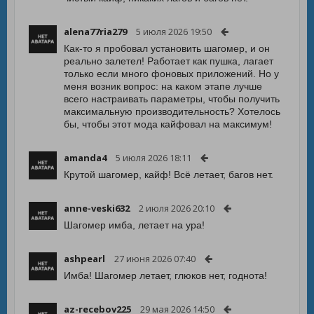
alena77ria279
5 июля 2026 19:50
Как-то я пробовал установить шагомер, и он
реально залетел! Работает как пушка, лагает
только если много фоновых приложений. Но у
меня возник вопрос: на каком этапе лучше
всего настраивать параметры, чтобы получить
максимальную производительность? Хотелось
бы, чтобы этот мода кайфовал на максимум!
amanda4
5 июля 2026 18:11
Крутой шагомер, кайф! Всё летает, багов нет.
anne-veski632
2 июля 2026 20:10
Шагомер имба, летает на ура!
ashpearl
27 июня 2026 07:40
Имба! Шагомер летает, глюков нет, годнота!
az-recebov225
29 мая 2026 14:50