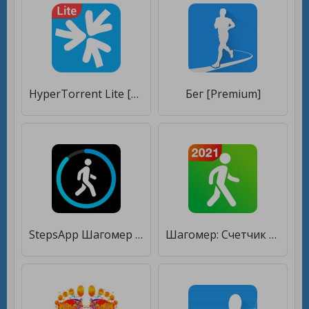
HyperTorrent Lite [Premium]
Бег [Premium]
StepsApp Шагомер [Unlocked]
Шагомер: Счетчик Шагов и Калорий [Unlocked]