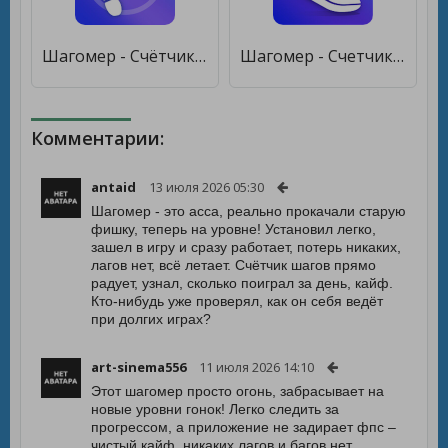
Шагомер - Cчётчик Шагов & Cчётчик Калорий [Premium]
Шагомер - Счетчик Шагов и Калорий [Полная версия]
Комментарии:
antaid
13 июля 2026 05:30
Шагомер - это асса, реально прокачали старую
фишку, теперь на уровне! Установил легко,
зашел в игру и сразу работает, потерь никаких,
лагов нет, всё летает. Счётчик шагов прямо
радует, узнал, сколько поиграл за день, кайф.
Кто-нибудь уже проверял, как он себя ведёт
при долгих играх?
art-sinema556
11 июля 2026 14:10
Этот шагомер просто огонь, забрасывает на
новые уровни гонок! Легко следить за
прогрессом, а приложение не задирает фпс –
чистый кайф, никаких лагов и багов нет.