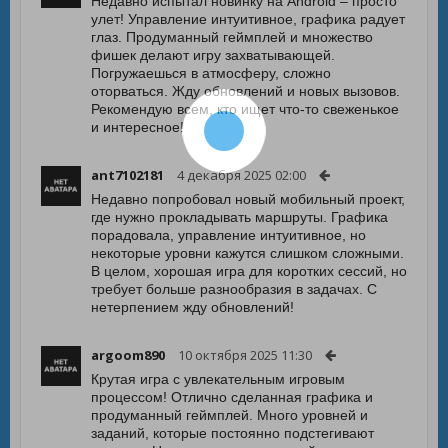
Недавно испытал новинку на Android – просто
улет! Управление интуитивное, графика радует
глаз. Продуманный геймплей и множество
фишек делают игру захватывающей.
Погружаешься в атмосферу, сложно
оторваться. Жду обновлений и новых вызовов.
Рекомендую всем, кто ищет что-то свеженькое
и интересное!
ant7102181
4 декабря 2025 02:00
Недавно попробовал новый мобильный проект,
где нужно прокладывать маршруты. Графика
порадовала, управление интуитивное, но
некоторые уровни кажутся слишком сложными.
В целом, хорошая игра для коротких сессий, но
требует больше разнообразия в задачах. С
нетерпением жду обновлений!
argoom890
10 октября 2025 11:30
Крутая игра с увлекательным игровым
процессом! Отлично сделанная графика и
продуманный геймплей. Много уровней и
заданий, которые постоянно подстегивают