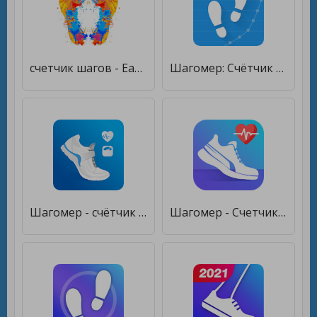
счетчик шагов - EasyFit шагомер [Полная версия]
Шагомер: Cчётчик шагов [Без рекламы]
Шагомер - счётчик шагов и калорий для здоровья [Полная версия]
Шагомер - Счетчик шагов [Premium]