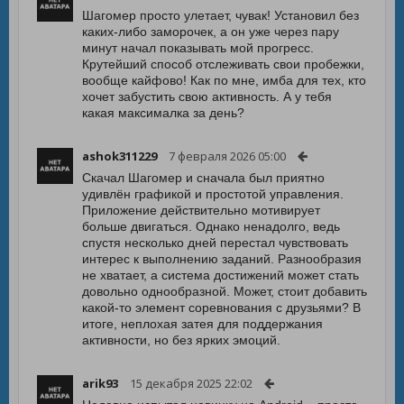
Шагомер просто улетает, чувак! Установил без
каких-либо заморочек, а он уже через пару
минут начал показывать мой прогресс.
Крутейший способ отслеживать свои пробежки,
вообще кайфово! Как по мне, имба для тех, кто
хочет забустить свою активность. А у тебя
какая максималка за день?
ashok311229
7 февраля 2026 05:00
Скачал Шагомер и сначала был приятно
удивлён графикой и простотой управления.
Приложение действительно мотивирует
больше двигаться. Однако ненадолго, ведь
спустя несколько дней перестал чувствовать
интерес к выполнению заданий. Разнообразия
не хватает, а система достижений может стать
довольно однообразной. Может, стоит добавить
какой-то элемент соревнования с друзьями? В
итоге, неплохая затея для поддержания
активности, но без ярких эмоций.
arik93
15 декабря 2025 22:02