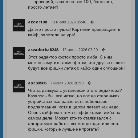
— проверяй, зашел на все 100, багов нет,
просто летает!
azoor198
13 июля 2026 05:40
Да это просто пушка! Картинки превращает в
кайф, залетело на ура!
asvadorka8248
13 июля 2026 03:20
Этот редактор фоток просто имба! С ним
можно замутить такие фотки, что друзья в шоке
будут, все фишки летают, кайф один сплошной!
apc89968
7 июля 2026 20:50
Что за движуха с установкой этого редактора?
Казалось бы, всё четко, но вот на стареньких
устройствах все равно есть небольшие
подлагивания, хотя в целом летает как надо.
Очень кайфовая тема с эффектами, имба на
самом деле! Может, кто-то сталкивался с
алгоритмом работы, всем подходит или есть
фишки, которые лучше не трогать?