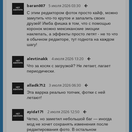
baran007
5 июля 2026 03:30
С этим редактором фоток просто кайф, можно
замутить что-то крутое и запалить своих
друзей! Имба фишка в том, что с помощью
коронок можно мексиканские эмоции
наклепать, а эффекты просто летят - не то что
в обычном редакторе, тут годнота на каждом
шагу!
alevtinakk
4 июля 2026 13:20
Что за косяк с загрузкой? Не летает, лагает
периодически.
alladk712
3 июля 2026 06:30
Эта вappка реально топчик, фотки с ней
летают!
ayida171
2 июля 2026 12:50
Четко, но заметил небольшой баг — иногда
мод не хочет сохранять изменения после
редактирования фото. В остальном