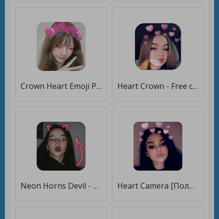
Crown Heart Emoji Photo Editor [Полная версия]
Heart Crown - Free cute & funny motion sticker [Unlocked]
Neon Horns Devil - Neon Devil Crown Photo Editor [Premium]
Heart Camera [Полная версия]