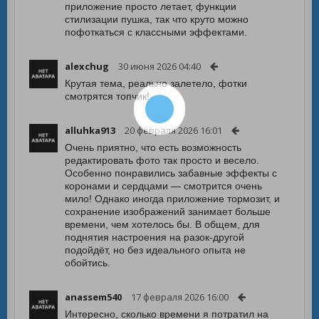
приложение просто летает, функции
стилизации пушка, так что круто можно
пофоткаться с классными эффектами.
alexchug
30 июня 2026 04:40
Крутая тема, реально залетело, фотки
смотрятся топчик!
alluhka913
20 февраля 2026 16:01
Очень приятно, что есть возможность
редактировать фото так просто и весело.
Особенно понравились забавные эффекты с
коронами и сердцами — смотрится очень
мило! Однако иногда приложение тормозит, и
сохранение изображений занимает больше
времени, чем хотелось бы. В общем, для
поднятия настроения на разок-другой
подойдёт, но без идеального опыта не
обойтись.
anassem540
17 февраля 2026 16:00
Интересно, сколько времени я потратил на