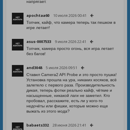
напрягает.
apochtaa60
10 июля 2026 00:41
Топчик, кайф, что камера теперь так пешком в
игре летает!
asus-0007533
9 июля 2026 22:41
Топчик, камера просто огонь, вся игра летает
без багов!
and3048
5 июля 2026 09:51
Ставил Camera2 API Probe и это просто пушка!
Установка прошла на ура, никаких косяков, всё
залетело с первого раза. Производительность
дикая, теперь фотки реально кайф, чёткие и
насыщенные, никакой лаги не заметил. Кто
пробовал, расскажите, есть ли у кого-то
недочёты или фишки, которые можно еще
выжать из этого мода?
babaets332
28 июня 2026 21:41