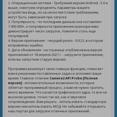
2. Операционная система - Требуемая версия Android - 5.0 и
выше, советуем определить параметры вашего
устройства ведь, из-за несоответствия требованиям,
могут быть зависания при запуске.
3. Популярность - по последним данным она составляет
1 000 000+, о популярности приложения красноречиво
демонстрирует число загрузок, помогите стать еще
популярней.
4. Версия приложения - текущий релиз - 0.9.23, в котором
исправлены ошибки.
5. Дата обновления - на странице опубликована версия
приложения от 18 апреля 2021 г. - загрузите приложение,
если вы запустили старую версию.
Программа реализует свою главную функцию, помогает
вам в решеннии поставленных задач и экономит ваше
время. Главное отличие
Camera2 API Probe [Полная
версия]
- вспомогательные возможности, которые
облегчат программный процесс, а вам не нужно тратить
много времени. Что касается графического ядра, то все на
высоком уровне, точно так же, как и звуковое
сопровождение. Вам решать - использовать стандартную
версию или использовать МОД. Не забывайте открывать
наш портал для загрузки отличных приложений.