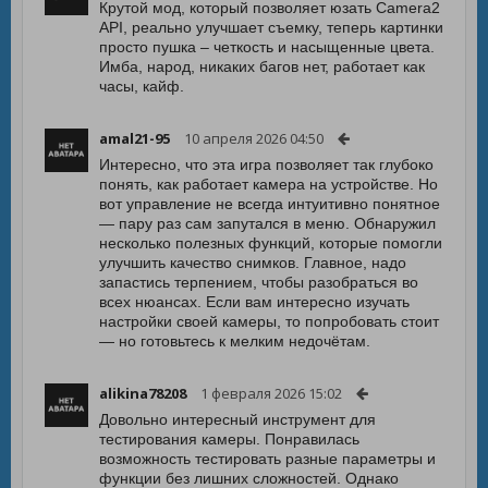
Крутой мод, который позволяет юзать Camera2
API, реально улучшает съемку, теперь картинки
просто пушка – четкость и насыщенные цвета.
Имба, народ, никаких багов нет, работает как
часы, кайф.
amal21-95
10 апреля 2026 04:50
Интересно, что эта игра позволяет так глубоко
понять, как работает камера на устройстве. Но
вот управление не всегда интуитивно понятное
— пару раз сам запутался в меню. Обнаружил
несколько полезных функций, которые помогли
улучшить качество снимков. Главное, надо
запастись терпением, чтобы разобраться во
всех нюансах. Если вам интересно изучать
настройки своей камеры, то попробовать стоит
— но готовьтесь к мелким недочётам.
alikina78208
1 февраля 2026 15:02
Довольно интересный инструмент для
тестирования камеры. Понравилась
возможность тестировать разные параметры и
функции без лишних сложностей. Однако