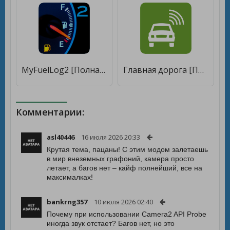
MyFuelLog2 [Полная версия]
Главная дорога [Полная версия]
Комментарии:
asl40446
16 июля 2026 20:33
Крутая тема, пацаны! С этим модом залетаешь
в мир внеземных графоний, камера просто
летает, а багов нет – кайф полнейший, все на
максималках!
bankrng357
10 июля 2026 02:40
Почему при использовании Camera2 API Probe
иногда звук отстает? Багов нет, но это