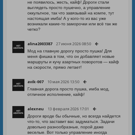
не появилось, жесть, кайф! Дороги стали
выглядеть просто пушечно, а управление
оккультное, так что завязывай на компе, тут
настоящая имба! А у кого-то из вас уже
возникали какие-то заморочки или всё так же
четко?
alina2003387
27 июня 2026 08:50
Мод на главную дорогу просто пушка! Для
меня фишка в том, что он добавляет новые
маршруты и кучу азартных поворотов — кайф
на скорости, прямо летает!
avik-007
10 мая 2026 13:50
Главная дорога просто пушка, имба мод,
отличное исполнение, кайф!
alexneu
13 февраля 2026 17:01
Дороги вроде бы обычные, но всегда найдется
что-то, что заставит вас задуматься. Задачи
довольно разнообразные, порой даже
веселые. Вот только управление иногда