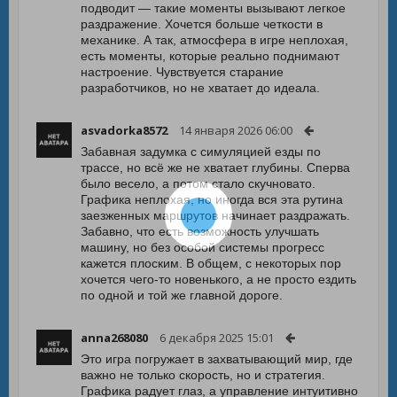
подводит — такие моменты вызывают легкое
раздражение. Хочется больше четкости в
механике. А так, атмосфера в игре неплохая,
есть моменты, которые реально поднимают
настроение. Чувствуется старание
разработчиков, но не хватает до идеала.
asvadorka8572
14 января 2026 06:00
Забавная задумка с симуляцией езды по
трассе, но всё же не хватает глубины. Сперва
было весело, а потом стало скучновато.
Графика неплохая, но иногда вся эта рутина
заезженных маршрутов начинает раздражать.
Забавно, что есть возможность улучшать
машину, но без особой системы прогресс
кажется плоским. В общем, с некоторых пор
хочется чего-то новенького, а не просто ездить
по одной и той же главной дороге.
anna268080
6 декабря 2025 15:01
Это игра погружает в захватывающий мир, где
важно не только скорость, но и стратегия.
Графика радует глаз, а управление интуитивно