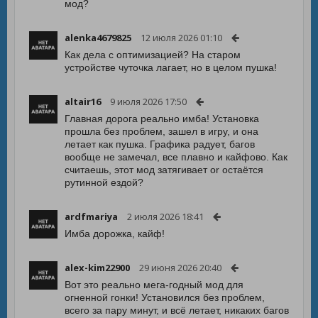
мод?
alenka4679825
12 июля 2026 01:10
Как дела с оптимизацией? На старом
устройстве чуточка лагает, но в целом пушка!
altair16
9 июля 2026 17:50
Главная дорога реально имба! Установка
прошла без проблем, зашел в игру, и она
летает как пушка. Графика радует, багов
вообще не замечал, все плавно и кайфово. Как
считаешь, этот мод затягивает or остаётся
рутинной ездой?
ardfmariya
2 июля 2026 18:41
Имба дорожка, кайф!
alex-kim22900
29 июня 2026 20:40
Вот это реально мега-годный мод для
огненной гонки! Установился без проблем,
всего за пару минут, и всё летает, никаких багов