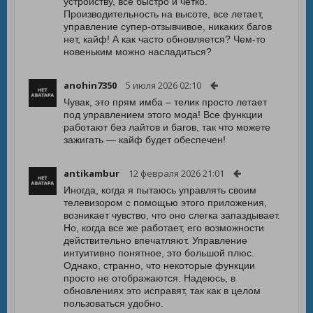
устройству, все быстро и чётко.
Производительность на высоте, все летает,
управление супер-отзывчивое, никаких багов
нет, кайф! А как часто обновляется? Чем-то
новеньким можно насладиться?
anohin7350
5 июля 2026 02:10
Чувак, это прям имба – телик просто летает
под управлением этого мода! Все функции
работают без лайтов и багов, так что можете
зажигать — кайф будет обеспечен!
antikambur
12 февраля 2026 21:01
Иногда, когда я пытаюсь управлять своим
телевизором с помощью этого приложения,
возникает чувство, что оно слегка запаздывает.
Но, когда все же работает, его возможности
действительно впечатляют. Управление
интуитивно понятное, это большой плюс.
Однако, странно, что некоторые функции
просто не отображаются. Надеюсь, в
обновлениях это исправят, так как в целом
пользоваться удобно.