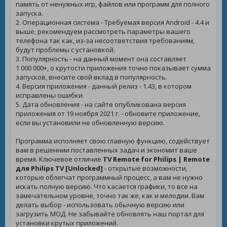
память от ненужных игр, файлов или программ для полного
запуска.
2. Операционная система - Требуемая версия Android - 4.4 и
выше, рекомендуем рассмотреть параметры вашего
телефона так как, из-за несоответствия требованиям,
будут проблемы с установкой.
3. Популярность - на данный момент она составляет
1 000 000+, о крутости приложения точно показывает сумма
запусков, внесите свой вклад в популярность.
4. Версия приложения - данный релиз - 1.43, в котором
исправлены ошибки.
5. Дата обновления - на сайте опубликована версия
приложения от 19 ноября 2021 г. - обновите приложение,
если вы установили не обновленную версию.
Программа исполняет свою главную функцию, содействует
вам в решеннии поставленных задач и экономит ваше
время. Ключевое отличие
TV Remote for Philips | Remote
для Philips TV [Unlocked]
- открытые возможности,
которые облегчат программный процесс, а вам не нужно
искать полную версию. Что касается графики, то все на
замечательном уровне, точно так же, как и мелодии. Вам
делать выбор - использовать обычную версию или
загрузить МОД. Не забывайте обновлять наш портал для
установки крутых приложений.