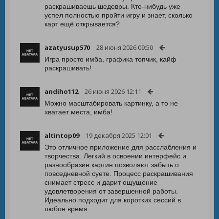
раскрашиваешь шедевры. Кто-нибудь уже
успел полностью пройти игру и знает, сколько
карт ещё открывается?
azatyusup570
28 июня 2026 09:50
Игра просто имба, графика топчик, кайф
раскрашивать!
andiho112
26 июня 2026 12:11
Можно масштабировать картинку, а то не
хватает места, имба!
altintop09
19 декабря 2025 12:01
Это отличное приложение для расслабления и
творчества. Легкий в освоении интерфейс и
разнообразие картин позволяют забыть о
повседневной суете. Процесс раскрашивания
снимает стресс и дарит ощущение
удовлетворения от завершенной работы.
Идеально подходит для коротких сессий в
любое время.