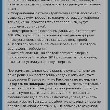
память от старых игр, файлов или программ для успешного
старта.
2. Операционная система - Требуемая версия Android - 4.1 и
выше, советуем проверить параметры вашего телефона
так как, из-за несоответствия требованиям, будут
проблемы с установкой.
3. Популярность - по последним данным она составляет
100 000+, о крутости приложения точно демонстрирует
число установок, помогите стать еще популярней.
4. Версия приложения - описанный релиз - 1.1, в котором
уменьшены требования.
5. Дата обновления - на портале загружена версия
приложения от 14 ноября 2019 г. - обновите приложение,
если вы запустили устаревшую версию.
Программа исполняет свою главную функцию, помогает
вам в решеннии поставленных задач и оптимизирует
ваше время. Главное отличие
Раскраска по номерам -
Раскрась по номерам [Без рекламы]
- вспомогательные
возможности, которые улучшат программный процесс, а
вам не нужно тратить много времени. Что касается
графического ядра, то все на высоком уровне, точно так
же, как и звуки. Вам делать выбор - использовать простую
версию или использовать МОД. Не забывайте открывать