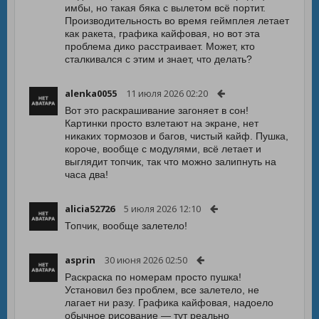
имбы, но такая бяка с вылетом всё портит.
Производительность во время геймплея летает
как ракета, графика кайфовая, но вот эта
проблема дико расстраивает. Может, кто
сталкивался с этим и знает, что делать?
alenka0055
11 июля 2026 02:20
Вот это раскрашивание загоняет в сон!
Картинки просто взлетают на экране, нет
никаких тормозов и багов, чистый кайф. Пушка,
короче, вообще с модулями, всё летает и
выглядит топчик, так что можно залипнуть на
часа два!
alicia52726
5 июля 2026 12:10
Топчик, вообще залетело!
asprin
30 июня 2026 02:50
Раскраска по номерам просто пушка!
Установил без проблем, все залетело, не
лагает ни разу. Графика кайфовая, надоело
обычное рисование — тут реально