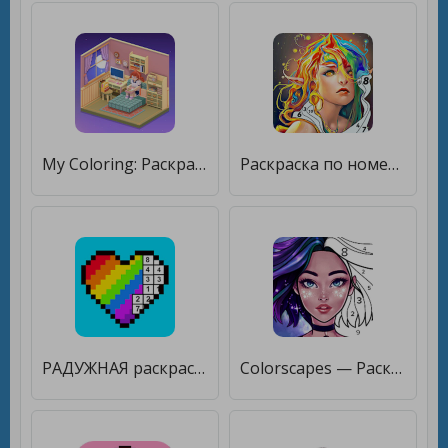
My Coloring: Раскраска по номерам, Расслабляющая [Много монет]
Раскраска по номерам - Эльф [Мод меню]
РАДУЖНАЯ раскраска по номерам [Мод меню]
Colorscapes — Раскраска по номерам и головоломки [Бесплатные покупки]