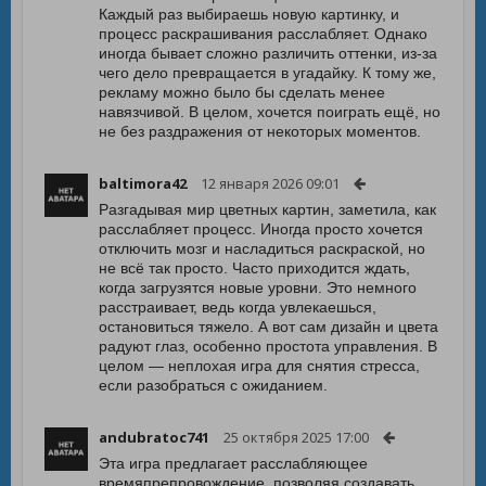
Каждый раз выбираешь новую картинку, и
процесс раскрашивания расслабляет. Однако
иногда бывает сложно различить оттенки, из-за
чего дело превращается в угадайку. К тому же,
рекламу можно было бы сделать менее
навязчивой. В целом, хочется поиграть ещё, но
не без раздражения от некоторых моментов.
baltimora42
12 января 2026 09:01
Разгадывая мир цветных картин, заметила, как
расслабляет процесс. Иногда просто хочется
отключить мозг и насладиться раскраской, но
не всё так просто. Часто приходится ждать,
когда загрузятся новые уровни. Это немного
расстраивает, ведь когда увлекаешься,
остановиться тяжело. А вот сам дизайн и цвета
радуют глаз, особенно простота управления. В
целом — неплохая игра для снятия стресса,
если разобраться с ожиданием.
andubratoc741
25 октября 2025 17:00
Эта игра предлагает расслабляющее
времяпрепровождение, позволяя создавать