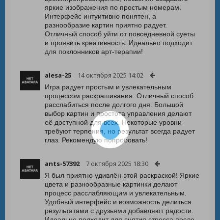
яркие изображения по простым номерам.
Интерфейс интуитивно понятен, а
разнообразие картин приятно радует.
Отличный способ уйти от повседневной суеты
и проявить креативность. Идеально подходит
для поклонников арт-терапии!
alesa-25
14 октября 2025 14:02
Игра радует простым и увлекательным
процессом раскрашивания. Отличный способ
расслабиться после долгого дня. Большой
выбор картин и простота управления делают
её доступной для всех. Некоторые уровни
требуют терпения, но результат всегда радует
глаз. Рекомендую попробовать!
ants-57392
7 октября 2025 18:30
Я был приятно удивлён этой раскраской! Яркие
цвета и разнообразные картинки делают
процесс расслабляющим и увлекательным.
Удобный интерфейс и возможность делиться
результатами с друзьями добавляют радости.
Идеально подходит для снятия стресса после