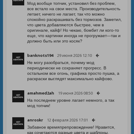
Мод вообще топчик, установил без проблем,
все встало на свои места. Производительность
летает, ничего не лагает, так что можно
спокойно раскрашивать без тормозов. Заметил,
что цвета добавляются быстрее, чем в
оригинале, кайф! Но чекаю, бомбит ли кого-то
еще, что картинки иногда не прогружает—так и
должно быть или это косяк?
banknots194
29 июня 2026 12:10
Не могу разобраться, почему мод
периодически не сохраняет прогресс. В
остальном все огонь, графика просто пушка, а
раскраски выглядят максимально кайфово.
amahmed2ah
19 июня 2026 08:50
На последнем уровне лагает немного, а так
мод топчик!
anroskr
12 февраля 2026 17:01
Забавное времяпрепровождение! Нравится,
как сочетаются разные цвета и шаблоны.