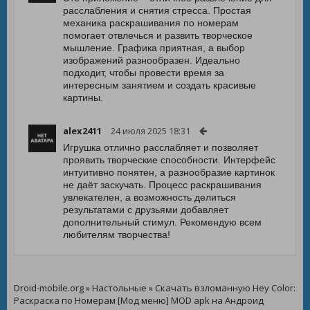
расслабления и снятия стресса. Простая
механика раскрашивания по номерам
помогает отвлечься и развить творческое
мышление. Графика приятная, а выбор
изображений разнообразен. Идеально
подходит, чтобы провести время за
интересным занятием и создать красивые
картины.
alex2411
24 июля 2025 18:31
Игрушка отлично расслабляет и позволяет
проявить творческие способности. Интерфейс
интуитивно понятен, а разнообразие картинок
не даёт заскучать. Процесс раскрашивания
увлекателен, а возможность делиться
результатами с друзьями добавляет
дополнительный стимул. Рекомендую всем
любителям творчества!
Droid-mobile.org
»
Настольные
» Скачать взломанную Hey Color:
Раскраска по Номерам [Мод меню] MOD apk на Андроид