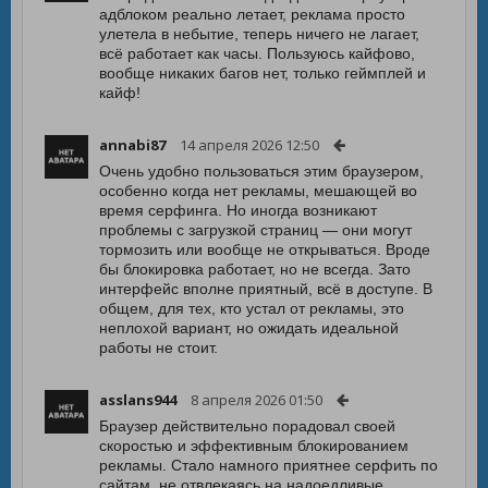
адблоком реально летает, реклама просто
улетела в небытие, теперь ничего не лагает,
всё работает как часы. Пользуюсь кайфово,
вообще никаких багов нет, только геймплей и
кайф!
annabi87
14 апреля 2026 12:50
Очень удобно пользоваться этим браузером,
особенно когда нет рекламы, мешающей во
время серфинга. Но иногда возникают
проблемы с загрузкой страниц — они могут
тормозить или вообще не открываться. Вроде
бы блокировка работает, но не всегда. Зато
интерфейс вполне приятный, всё в доступе. В
общем, для тех, кто устал от рекламы, это
неплохой вариант, но ожидать идеальной
работы не стоит.
asslans944
8 апреля 2026 01:50
Браузер действительно порадовал своей
скоростью и эффективным блокированием
рекламы. Стало намного приятнее серфить по
сайтам, не отвлекаясь на надоедливые