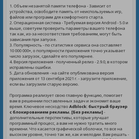
1. Объем незанятой памяти телефона - Зависит от
устройства, освободите память от неиспользуемых игр,
файлов или программ для комфортного старта.
2. Операционная система - Требуемая версия Android - 5.0 и
выше, советуем проверить параметры вашего телефона
так как, из-за несоответствия требованиям, могут быть
зависания при запуске.
3. Популярность - по статистике сервиса она составляет
10 000 000+, о популярности приложения точно указывает
число загрузок, сделайте его популярнее.
4. Версия приложения - полученный релиз - 2.9.0, в котором
исправлены ошибки.
5. Дата обновления - на сайте опубликована версия
приложения от 13 сентября 2021 г. - загрузите приложение,
если вы загрузили старую версию.
Программа реализует свою главную функцию, помогает
вам в решеннии поставленных задач и экономит ваше
время. Ключевое несходство
Adblock: быстрый браузер
с блокированием рекламы. [Без рекламы]
-
дополнительные перспективы, которые улучшат
программный процесс, а вам не нужно тратить много
времени. Что касается графической оболочки, то все на
высоком уровне, точно так же, как и мелодии. Вам решать -