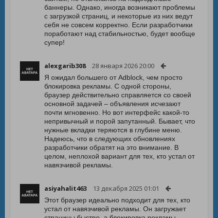
баннеры. Однако, иногда возникают проблемы
с загрузкой страниц, и некоторые из них ведут
себя не совсем корректно. Если разработчики
поработают над стабильностью, будет вообще
супер!
alexgarib308
28 января 2026 20:00
Я ожидал большего от Adblock, чем просто
блокировка рекламы. С одной стороны,
браузер действительно справляется со своей
основной задачей – объявления исчезают
почти мгновенно. Но вот интерфейс какой-то
непривычный и порой запутанный. Бывает, что
нужные вкладки теряются в глубине меню.
Надеюсь, что в следующих обновлениях
разработчики обратят на это внимание. В
целом, неплохой вариант для тех, кто устал от
навязчивой рекламы.
asiyahalit463
13 декабря 2025 01:01
Этот браузер идеально подходит для тех, кто
устал от навязчивой рекламы. Он загружает
страницы быстро, а блокировка рекламы