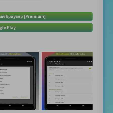
ый браузер [Premium]
le Play