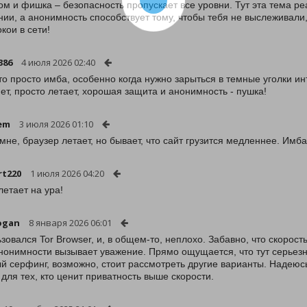
том и фишка – безопасность пропускает все уровни. Тут эта тема 
нии, а анонимность способствует тому, чтобы тебя не выслеживали, 
кои в сети!
386
4 июля 2026 02:40
это просто имба, особенно когда нужно зарыться в темные уголки и
нет, просто летает, хорошая защита и анонимность - пушка!
em
3 июля 2026 01:10
 мне, браузер летает, но бывает, что сайт грузится медленнее. Имба
rt220
1 июля 2026 04:20
летает на ура!
ogan
8 января 2026 06:01
зовался Tor Browser, и, в общем-то, неплохо. Забавно, что скорость
нонимности вызывает уважение. Прямо ощущается, что тут серьезно
й серфинг, возможно, стоит рассмотреть другие варианты. Надеюсь
 для тех, кто ценит приватность выше скорости.