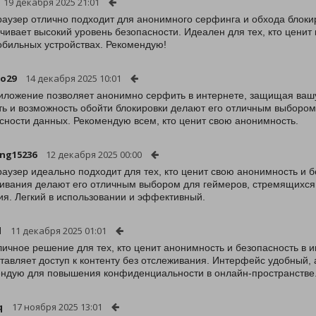
19 декабря 2025 21:01
раузер отлично подходит для анонимного серфинга и обхода блоки
чивает высокий уровень безопасности. Идеален для тех, кто ценит
обильных устройствах. Рекомендую!
o29
14 декабря 2025 10:01
иложение позволяет анонимно серфить в интернете, защищая ваш
ть и возможность обойти блокировки делают его отличным выбором
сности данных. Рекомендую всем, кто ценит свою анонимность.
ng15236
12 декабря 2025 00:00
раузер идеально подходит для тех, кто ценит свою анонимность и 
ивания делают его отличным выбором для геймеров, стремящихся
я. Легкий в использовании и эффективный.
l
11 декабря 2025 01:01
личное решение для тех, кто ценит анонимность и безопасность в и
тавляет доступ к контенту без отслеживания. Интерфейс удобный, 
ндую для повышения конфиденциальности в онлайн-пространстве
q
17 ноября 2025 13:01