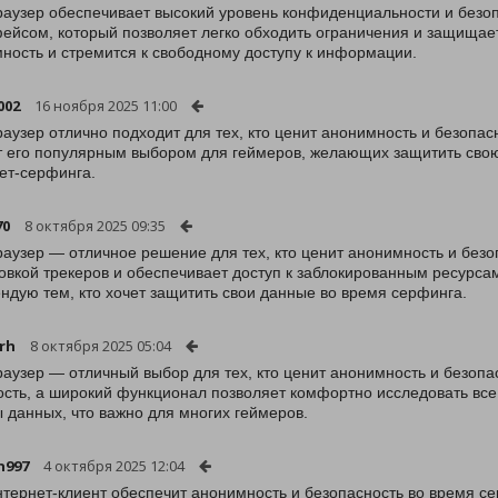
раузер обеспечивает высокий уровень конфиденциальности и безоп
ейсом, который позволяет легко обходить ограничения и защищает
ность и стремится к свободному доступу к информации.
002
16 ноября 2025 11:00
раузер отлично подходит для тех, кто ценит анонимность и безопас
 его популярным выбором для геймеров, желающих защитить свою 
ет-серфинга.
70
8 октября 2025 09:35
раузер — отличное решение для тех, кто ценит анонимность и безоп
овкой трекеров и обеспечивает доступ к заблокированным ресурса
ндую тем, кто хочет защитить свои данные во время серфинга.
rh
8 октября 2025 05:04
раузер — отличный выбор для тех, кто ценит анонимность и безопа
ость, а широкий функционал позволяет комфортно исследовать все 
 данных, что важно для многих геймеров.
n997
4 октября 2025 12:04
нтернет-клиент обеспечит анонимность и безопасность во время с