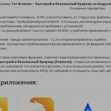
ограмму
Tor Browser ~ Быстрый и безопасный браузер на Андро
Основные параметры.
ной памяти телефона - 8,1M, очистите память от старых игр, файлов 
 система - Требуемая версия Android - 5.0 и выше, рекомендуем опр
 требованиям, обнаружатся проблемы с установкой.
 - на данный момент она составляет 50 000+, о рейтинге приложения 
жения - представленный релиз - 1.2, в котором исправлены ошибки.
ния - на портале опубликована версия приложения от 26 февраля 2020
сию.
т свою ключевую функцию, помогает вам в решеннии поставленных 
Быстрый и безопасный браузер [Premium]
- открытые возможност
ся с рекламой. Что касается картинки, то все на высоком уровне, точ
ерсию или использовать МОД. Не забывайте открывать наш сайт дл
приложения: