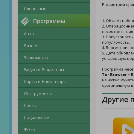
Рассмотрим пр
Словесные
Программы
1. Объем свобод
2. Операционная
несоответствия
Авто
3. Популярность
популярность.
Бизнес
4. Версия прило
5. Дата обновле
Знакомства
устаревшую вер
Программа несе
Видео и Редакторы
Tor Browser ~ 
не нужно мучать
Карты и Навигаторы
оригинальную в
Инструменты
Другие 
Связь
Социальные
Фото