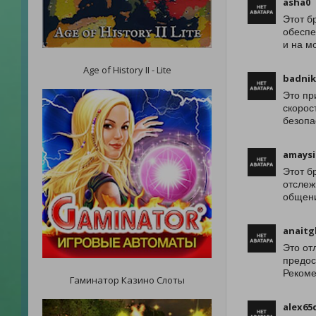
asha0
Этот б
обеспе
и на м
Age of History II - Lite
badnik
Это пр
скорос
безопа
amaysi
Этот б
отслеж
общени
anaitg
Это от
предос
Рекоме
Гаминатор Казино Слоты
alex65