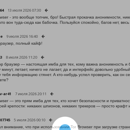
64
13 июля 2026 07:30
owser - это вообще топчик, бро! Быстрая прокачка анонимности, ник
 что вон туда-сюда как бабочка. Пользуйся спокойно, багов нет, вес
te
9 июля 2026 16:40
раузер, полный кайф!
83
8 июля 2026 11:20
ор браузер — настоящая имба для тех, кому важна анонимность и 
у минут, летает, ничего не лагает, да и интерфейс довольно удобны
 у тебя информацию стянет. А кто-нибудь успел проверить, как он с
ете?
v-ar41
7 июля 2026 20:11
owser — это прям имба для тех, кто хочет безопасности и приватнос
воей крепости: никаких шпионов, никаких трекеров — просто крафт и
-07745
5 июля 2026 00:10
л внимание, что при использовании Tor Browser при загрузке стран