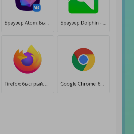
Браузер Atom: Быстрый браузер и поиск в интернете [Premium]
Браузер Dolphin - AdBlock, Быстро и прайвеси
Firefox: быстрый, приватный и безопасный браузер [Premium]
Google Chrome: быстрый браузер [Premium]