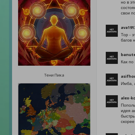
но в э
состоя
свои по
ava191
Тор - 
багов 
banut
Как по
Тени Пика
asifho
Имба, 
alex-k
Пополь
идея а
быстры
скорее