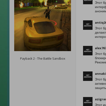
Этот б
интерф
аноним
antiq2
Этот б
делают
интерн
alex76
Этот б
блокир
Payback 2 - The Battle Sandbox
Рекоме
annaki
Этот б
активн
защиты
azigra
Этот и