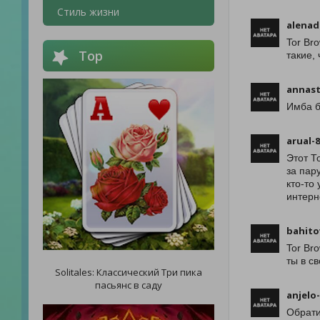
Стиль жизни
alenad
Tor Br
Top
такие,
annas
Имба б
arual-
Этот Т
за пар
кто-то
интерн
bahito
Tor Br
ты в с
Solitales: Классический Три пика
пасьянс в саду
anjelo
Обрати