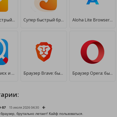
Fulldive—Быстрый Браузер•Мобильный Заработок Денег [Premium]
Супер быстрый браузер [Premium]
Aloha Lite Browser - Приватный браузер и VPN [Premium]
Быстрый Поиск и Браузер [Premium]
Браузер Brave: быстрый и конфиденциальный браузер [Premium]
Браузер Opera: быстрый и приватный [Unlocked]
арии:
0-87
15 июля 2026 04:30
 браузер, брутально летает! Кайф пользоваться.