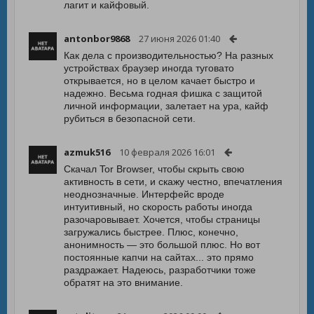
лагит и кайфовый.
antonbor9868
27 июня 2026 01:40
Как дела с производительностью? На разных
устройствах браузер иногда туговато
открывается, но в целом качает быстро и
надежно. Весьма годная фишка с защитой
личной информации, залетает на ура, кайф
рубиться в безопасной сети.
azmuk516
10 февраля 2026 16:01
Скачал Tor Browser, чтобы скрыть свою
активность в сети, и скажу честно, впечатления
неоднозначные. Интерфейс вроде
интуитивный, но скорость работы иногда
разочаровывает. Хочется, чтобы страницы
загружались быстрее. Плюс, конечно,
анонимность — это большой плюс. Но вот
постоянные капчи на сайтах... это прямо
раздражает. Надеюсь, разработчики тоже
обратят на это внимание.