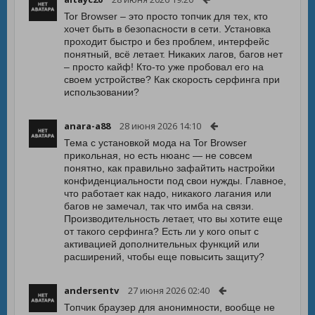
Tor Browser – это просто топчик для тех, кто
хочет быть в безопасности в сети. Установка
проходит быстро и без проблем, интерфейс
понятный, всё летает. Никаких лагов, багов нет
– просто кайф! Кто-то уже пробовал его на
своем устройстве? Как скорость серфинга при
использовании?
anara-a88
28 июня 2026 14:10
Тема с установкой мода на Tor Browser
прикольная, но есть нюанс — не совсем
понятно, как правильно зафайтить настройки
конфиденциальности под свои нужды. Главное,
что работает как надо, никакого лагания или
багов не замечал, так что имба на связи.
Производительность летает, что вы хотите еще
от такого серфинга? Есть ли у кого опыт с
активацией дополнительных функций или
расширений, чтобы еще повысить защиту?
andersentv
27 июня 2026 02:40
Топчик браузер для анонимности, вообще не