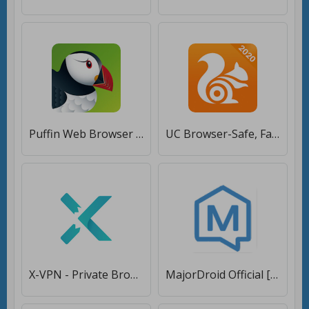
Puffin Web Browser [Unlocked]
UC Browser-Safe, Fast, Private [Без рекламы]
X-VPN - Private Browser VPN [Без рекламы]
MajorDroid Official [Premium]