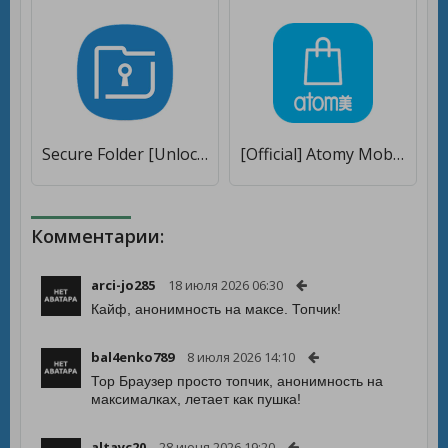
Secure Folder [Unlocked]
[Official] Atomy Mobile [Unlocked]
Комментарии:
arci-jo285
18 июля 2026 06:30
Кайф, анонимность на максе. Топчик!
bal4enko789
8 июля 2026 14:10
Тор Браузер просто топчик, анонимность на
максималках, летает как пушка!
altayc20
28 июня 2026 19:20