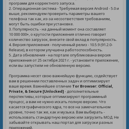
программ для корректного запуска.
2. Операционная система - Требуемая версия Android - 5.0 и
выше, рекомендуем проверить параметры вашего
телефона так как, из-за несоответствия требованиям,
могут быть ошибки при установке.
3. Популярность - на данный момент она составляет
10 000 000+, о крутости приложения отлично говорит
количество загрузок, внесите свой вклад в популярность.
4. Версия приложения - полученный релиз - 10.5.9 (91.2.0-
Release), в котором улучшена работоспособность.
5. Дата обновления - на портале опубликована версия
приложения от 25 октября 2021 г. - установите приложение,
если вы запустили не обновленную версию.
Программа несет свою важнейшую функцию, содействует
вам в решеннии поставленных задач и оптимизирует
ваше время. Важнейшее отличие
Tor Browser: Official,
Private, & Secure [Unlocked]
- дополнительные
перспективы, которые оптимизируют программный
процесс, а вам не нужно искать полную версию. Что
касается графического ядра, то все на замечательном
уровне, точно так же, как и музыка. Вам выбирать -
использовать стандартную версию или загрузить МОД. Не
забывайте открывать наш портал для загрузки разных
приложений.