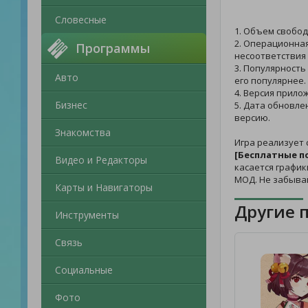
Словесные
1. Объем свобод
2. Операционная
Программы
несоответствия 
3. Популярность
Авто
его популярнее.
4. Версия прило
Бизнес
5. Дата обновле
версию.
Знакомства
Игра реализует 
[Бесплатные п
Видео и Редакторы
касается график
МОД. Не забыва
Карты и Навигаторы
Другие 
Инструменты
Связь
Социальные
Фото