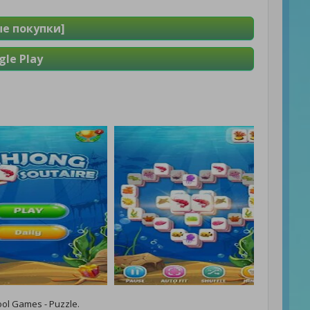
ые покупки]
le Play
ol Games - Puzzle.