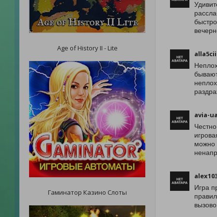
Удивит
рассла
быстро
вечерн
Age of History II - Lite
alla5ci
Неплох
бывают
неплох
раздра
avia-u
Честно
игрова
можно 
ненапр
alex10
Игра п
Гаминатор Казино Слоты
правил
вызово