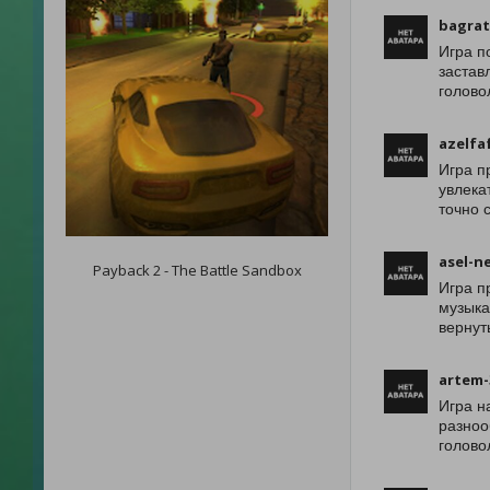
bagrat
Игра п
застав
голово
azelfa
Игра п
увлека
точно 
asel-n
Payback 2 - The Battle Sandbox
Игра п
музыка
вернут
artem-
Игра н
разноо
голово