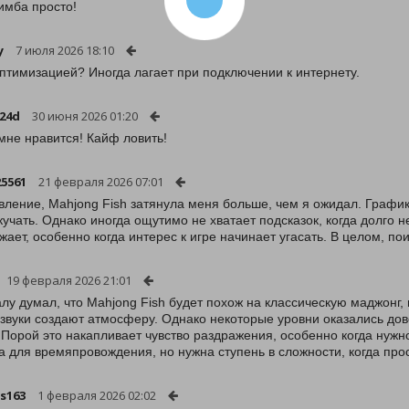
имба просто!
y
7 июля 2026 18:10
оптимизацией? Иногда лагает при подключении к интернету.
24d
30 июня 2026 01:20
мне нравится! Кайф ловить!
5561
21 февраля 2026 07:01
вление, Mahjong Fish затянула меня больше, чем я ожидал. График
кучать. Однако иногда ощутимо не хватает подсказок, когда долго н
жает, особенно когда интерес к игре начинает угасать. В целом, п
19 февраля 2026 21:01
лу думал, что Mahjong Fish будет похож на классическую маджонг, 
а звуки создают атмосферу. Однако некоторые уровни оказались д
 Порой это накапливает чувство раздражения, особенно когда нужн
а для времяпровождения, но нужна ступень в сложности, когда прост
hs163
1 февраля 2026 02:02