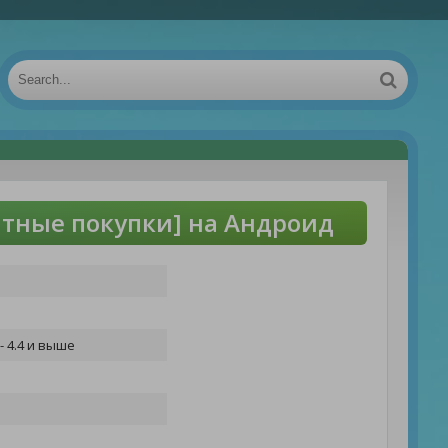
атные покупки] на Андроид
- 4.4 и выше