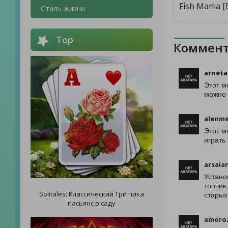
Стиль жизни
Top
Коммент
arnet
Этот м
можно 
alenm
Этот м
играть
arsaia
Устано
топчик
Solitales: Классический Три пика
старых
пасьянс в саду
amoro2