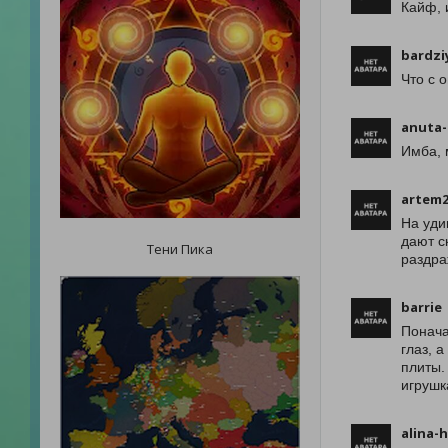
Кайф, 
bardzi
Что с 
anuta-
Имба, 
artem2
На уди
дают с
Тени Пика
раздра
barrie
Понача
глаз, 
плиты.
игрушк
alina-