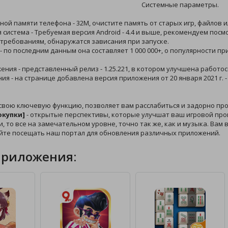
Системные параметры.
ной памяти телефона - 32M, очистите память от старых игр, файлов и
 система - Требуемая версия Android - 4.4 и выше, рекомендуем пос
требованиям, обнаружатся зависания при запуске.
 - по последним данным она составляет 1 000 000+, о популярности 
жения - представленный релиз - 1.25.221, в котором улучшена работо
ния - на странице добавлена версия приложения от 20 января 2021 г. 
свою ключевую функцию, позволяет вам расслабиться и задорно про
окупки]
- открытые перспективы, которые улучшат ваш игровой проце
и, то все на замечательном уровне, точно так же, как и музыка. Вам
йте посещать наш портал для обновления различных приложений.
приложения: