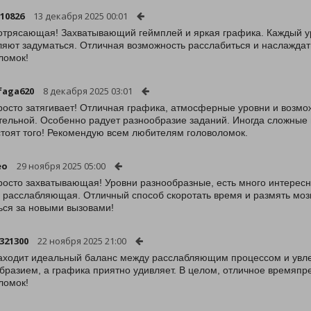
10826
13 декабря 2025 00:01
отрясающая! Захватывающий геймплей и яркая графика. Каждый ур
ляют задуматься. Отличная возможность расслабиться и наслажда
ломок!
faga620
8 декабря 2025 03:01
росто затягивает! Отличная графика, атмосферные уровни и возм
тельной. Особенно радует разнообразие заданий. Иногда сложные 
стоят того! Рекомендую всем любителям головоломок.
eo
29 ноября 2025 05:00
росто захватывающая! Уровни разнообразные, есть много интересн
 расслабляющая. Отличный способ скоротать время и размять мозги
ься за новыми вызовами!
321300
22 ноября 2025 21:00
аходит идеальный баланс между расслабляющим процессом и увле
бразием, а графика приятно удивляет. В целом, отличное время
ломок!