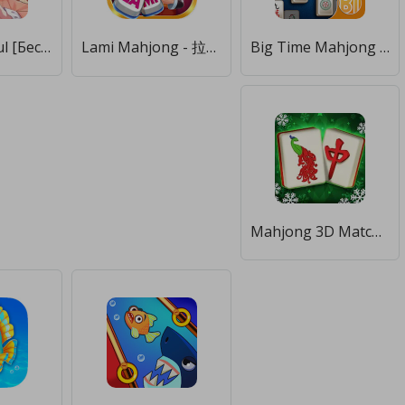
Mahjong Soul [Бесплатные покупки]
Lami Mahjong - 拉米麻将一起玩 [Бесплатные покупки]
Big Time Mahjong [Бесплатные покупки]
Mahjong 3D Matching Puzzle [Мод меню]