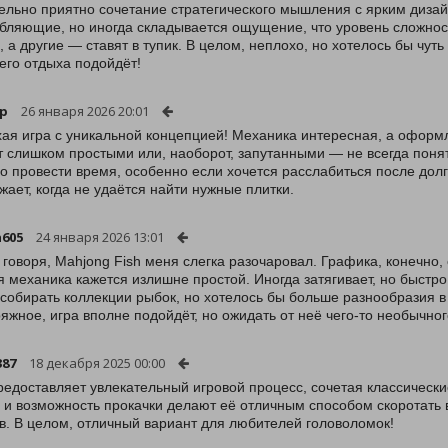
ельно приятно сочетание стратегического мышления с ярким дизайн
бляющие, но иногда складывается ощущение, что уровень сложнос
, а другие — ставят в тупик. В целом, неплохо, но хотелось бы чу
его отдыха подойдёт!
ip
26 января 2026 20:01
ая игра с уникальной концепцией! Механика интересная, а оформл
 слишком простыми или, наоборот, запутанными — не всегда понят
о провести время, особенно если хочется расслабиться после долг
жает, когда не удаётся найти нужные плитки.
a605
24 января 2026 13:01
 говоря, Mahjong Fish меня слегка разочаровал. Графика, конечно,
я механика кажется излишне простой. Иногда затягивает, но быстр
собирать коллекции рыбок, но хотелось бы больше разнообразия в 
яжное, игра вполне подойдёт, но ожидать от неё чего-то необычного
387
18 декабря 2025 00:00
редоставляет увлекательный игровой процесс, сочетая классически
 и возможность прокачки делают её отличным способом скоротать 
в. В целом, отличный вариант для любителей головоломок!