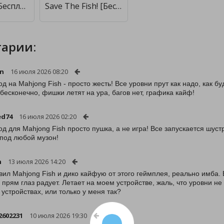
Fish Mania [Бесплатные покупки]
Save The Fish! [Бесплатные покупки]
арии:
an
16 июля 2026 08:20
од на Mahjong Fish - просто жесть! Все уровни прут как надо, как б
бесконечно, фишки летят на ура, багов нет, графика кайф!
ed74
16 июля 2026 02:20
од для Mahjong Fish просто пушка, а не игра! Все запускается шуст
 под любой музон!
n
13 июля 2026 14:20
вил Mahjong Fish и дико кайфую от этого геймплея, реально имба. 
, прям глаз радует. Летает на моем устройстве, жаль, что уровни не
 устройствах, или только у меня так?
602231
10 июля 2026 19:30