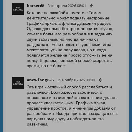
barser68
3 февраля 2026 08:01
Катание на аквабайке вместе с Томом
действительно может поднять настроение!
Графика яркая, а физика движения радует.
Однако довольно быстро становится скучно,
хочется большего разнообразия в заданиях.
Звуки забавные, но иногда начинают
раздражать. Если повезет с уровнями, игра
может затянуть на пару часов, но иногда
появляется желание просто отложить её на
полку. В целом, неплохой способ скоротать
время, но не более.
anewfang828
29 ноября 2025 08:00
Эта игра - отличный способ расслабиться и
развлечься. Возможность заботиться о
персонаже и взаимодействовать с ним делает
процесс увлекательным. Графика яркая,
управление простое, а мини-игры добавляют
разнообразия. Всегда приятно возвращаться к
виртуальному другу и наблюдать за его
развитием.