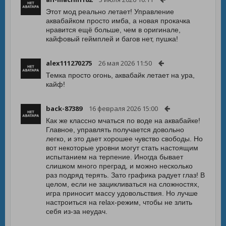
Этот мод реально летает! Управление
аквабайком просто имба, а новая прокачка
нравится ещё больше, чем в оригинале,
кайфовый геймплей и багов нет, пушка!
alex111270275
26 мая 2026 11:50
Темка просто огонь, аквабайк летает на ура,
кайф!
back-87389
16 февраля 2026 15:00
Как же классно мчаться по воде на аквабайке!
Главное, управлять получается довольно
легко, и это дает хорошее чувство свободы. Но
вот некоторые уровни могут стать настоящим
испытанием на терпение. Иногда бывает
слишком много преград, и можно несколько
раз подряд терять. Зато графика радует глаз! В
целом, если не зацикливаться на сложностях,
игра приносит массу удовольствия. Но лучше
настроиться на relax-режим, чтобы не злить
себя из-за неудач.