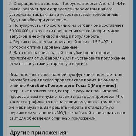
2. Операционная система - Требуемая версия Android - 4.4 и
выше, рекомендуем определить параметры вашего
устройства так как, из-за несоответствия требованиям,
будут ошибки при установке.
3. Популярность - по состоянию на сегодня она составляет
50 000 000+, о крутости приложения четко говорит число
запусков, внесите свой вклад в популярность.
4. Версия приложения - описанный релиз - 1.5.3.497, в
котором оптимизированы данные.
5. Дата обновления - на сайте опубликована версия
приложения от 26 февраля 2021 г. - установите приложение,
если вы запустили устаревшую версию.
Игра исполняет свою важнейшую функцию, помогает вам
расслабиться и весело провести свое время. Ключевое
отличие
Аквабайк Говорящего Тома 2 [Мод меню]
-
открытые возможности, которые улучшат ваш игровой
процесс, а вам не нужно часами играть для прогресса. Что
касается графики, то все на отличном уровне, точно так
же, как и музыка. Вам решать - играть в стандартную
версию или установить МОД. Не забывайте посещать наш
сайт для обновления отличных приложений.
Другие приложения: