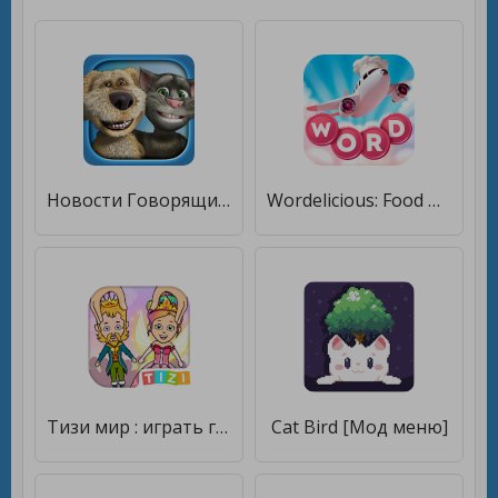
Новости Говорящих Тома и Бена [Без рекламы]
Wordelicious: Food & Travel [Мод меню]
Тизи мир : играть город игры [Мод меню]
Cat Bird [Мод меню]