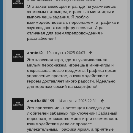
Это захватывающая игра, где ты ухаживаешь
за милым питомцем, играешь в мини-игры и
выполняешь задания. Я люблю
взаимодействовать с персонажем, а графика и
звук создают атмосферу веселья. Игра
отличная для времяпрепровождения и
расслабления!
annie40
19 августа 2025 04:03
Это классная игра, где ты ухаживаешь за
милым персонажем, играешь в мини-игры и
открываешь новые предметы. Графика яркая,
управление простое, а взаимодействие с
героем доставляет много радости. Идеально
для коротких сессий на смартфоне!
anutka681195
14 августа 2025 22:31
Это приложение - настоящая находка для
любителей забавных приключений! Забавный
персонаж, множество мини-игр и возможность
взаимодействия делают процесс
увлекательным. Графика яркая, а приятные