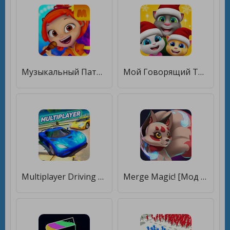
Музыкальный Патруль [Мод меню]
Мой Говорящий Том: Друзья [Много монет]
Multiplayer Driving Simulator [Мод меню]
Merge Magic! [Мод меню]