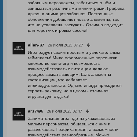
забавным персонажем, заботиться о нём и
заниматься различными мини-играми. Графика
яркая, а анимация забавная. Постоянные
обновления добавляют новые элементы, так
что не успеваешь заскучать. Отлично подходит
для коротких игровых сессий!
alian-87
28 июля 2025 07:27
Игра радует своим простым и увлекательным
геймплеем! Мило оформленные персонажи,
множество мини-игр и возможность
взаимодействовать с питомцем делают
процесс захватывающим. Есть элементы
кастомизации, что добавляет
индивидуальности. Однако иногда приходится
терпеть рекламу, но в целом - отличная
игрушка для отдыха!
ars7496
28 июля 2025 02:47
Занимательная игра, где ты ухаживаешь за
милым персонажем, общаешься с ним и
развлекаешь. Графика яркая, а возможности
взаимодействия разнообразные. Можно