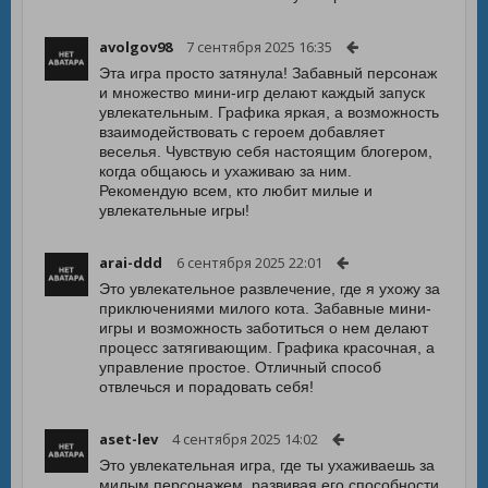
avolgov98
7 сентября 2025 16:35
Эта игра просто затянула! Забавный персонаж
и множество мини-игр делают каждый запуск
увлекательным. Графика яркая, а возможность
взаимодействовать с героем добавляет
веселья. Чувствую себя настоящим блогером,
когда общаюсь и ухаживаю за ним.
Рекомендую всем, кто любит милые и
увлекательные игры!
arai-ddd
6 сентября 2025 22:01
Это увлекательное развлечение, где я ухожу за
приключениями милого кота. Забавные мини-
игры и возможность заботиться о нем делают
процесс затягивающим. Графика красочная, а
управление простое. Отличный способ
отвлечься и порадовать себя!
aset-lev
4 сентября 2025 14:02
Это увлекательная игра, где ты ухаживаешь за
милым персонажем, развивая его способности