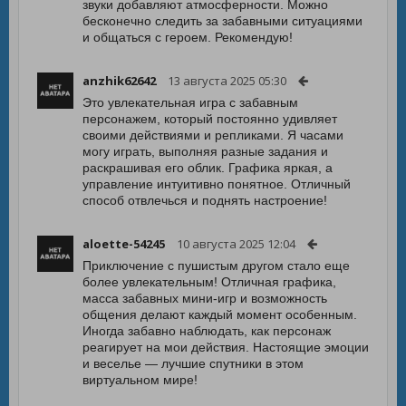
звуки добавляют атмосферности. Можно
бесконечно следить за забавными ситуациями
и общаться с героем. Рекомендую!
anzhik62642
13 августа 2025 05:30
Это увлекательная игра с забавным
персонажем, который постоянно удивляет
своими действиями и репликами. Я часами
могу играть, выполняя разные задания и
раскрашивая его облик. Графика яркая, а
управление интуитивно понятное. Отличный
способ отвлечься и поднять настроение!
aloette-54245
10 августа 2025 12:04
Приключение с пушистым другом стало еще
более увлекательным! Отличная графика,
масса забавных мини-игр и возможность
общения делают каждый момент особенным.
Иногда забавно наблюдать, как персонаж
реагирует на мои действия. Настоящие эмоции
и веселье — лучшие спутники в этом
виртуальном мире!