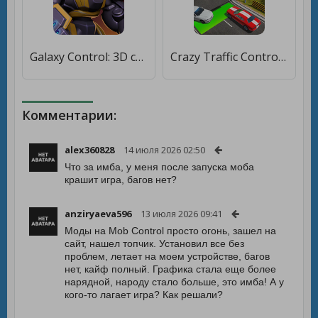
Galaxy Control: 3D стратегия [Бесплатные покупки]
Crazy Traffic Control [Бесплатные покупки]
Комментарии:
alex360828
14 июля 2026 02:50
Что за имба, у меня после запуска моба
крашит игра, багов нет?
anziryaeva596
13 июля 2026 09:41
Моды на Mob Control просто огонь, зашел на
сайт, нашел топчик. Установил все без
проблем, летает на моем устройстве, багов
нет, кайф полный. Графика стала еще более
нарядной, народу стало больше, это имба! А у
кого-то лагает игра? Как решали?