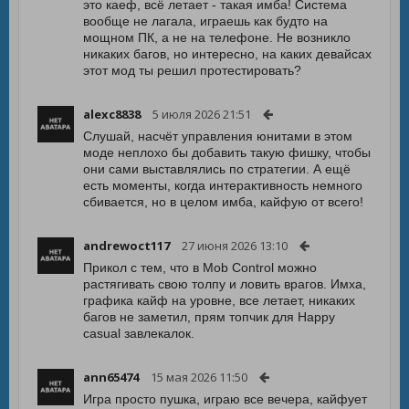
это каеф, всё летает - такая имба! Система
вообще не лагала, играешь как будто на
мощном ПК, а не на телефоне. Не возникло
никаких багов, но интересно, на каких девайсах
этот мод ты решил протестировать?
alexc8838
5 июля 2026 21:51
Слушай, насчёт управления юнитами в этом
моде неплохо бы добавить такую фишку, чтобы
они сами выставлялись по стратегии. А ещё
есть моменты, когда интерактивность немного
сбивается, но в целом имба, кайфую от всего!
andrewoct117
27 июня 2026 13:10
Прикол с тем, что в Mob Control можно
растягивать свою толпу и ловить врагов. Имха,
графика кайф на уровне, все летает, никаких
багов не заметил, прям топчик для Happy
casual завлекалок.
ann65474
15 мая 2026 11:50
Игра просто пушка, играю все вечера, кайфует