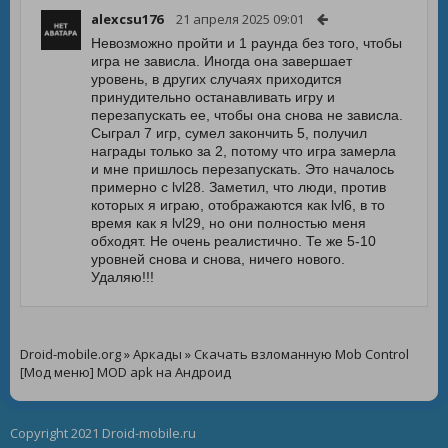
alexcsu176
21 апреля 2025 09:01
Невозможно пройти и 1 раунда без того, чтобы
игра не зависла. Иногда она завершает
уровень, в других случаях приходится
принудительно останавливать игру и
перезапускать ее, чтобы она снова не зависла.
Сыграл 7 игр, сумел закончить 5, получил
награды только за 2, потому что игра замерла
и мне пришлось перезапускать. Это началось
примерно с lvl28. Заметил, что люди, против
которых я играю, отображаются как lvl6, в то
время как я lvl29, но они полностью меня
обходят. Не очень реалистично. Те же 5-10
уровней снова и снова, ничего нового.
Удаляю!!!
Droid-mobile.org
»
Аркады
» Скачать взломанную Mob Control
[Мод меню] MOD apk на Андроид
Copyright 2021 Droid-mobile.ru