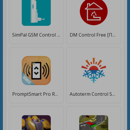
SimPal GSM Control [Без рекламы]
DM Control Free [Полная версия]
PromptSmart Pro Remote Control [Premium]
Autoterm Control SMS [Полная версия]