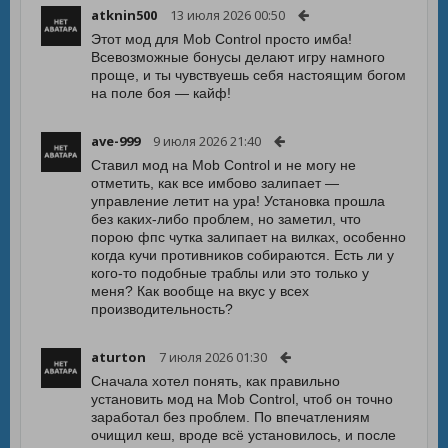
atknin500
13 июля 2026 00:50
Этот мод для Mob Control просто имба!
Всевозможные бонусы делают игру намного
проще, и ты чувствуешь себя настоящим богом
на поле боя — кайф!
ave-999
9 июля 2026 21:40
Ставил мод на Mob Control и не могу не
отметить, как все имбово залипает —
управление летит на ура! Установка прошла
без каких-либо проблем, но заметил, что
порою фпс чутка залипает на вилках, особенно
когда кучи противников собираются. Есть ли у
кого-то подобные траблы или это только у
меня? Как вообще на вкус у всех
производительность?
aturton
7 июля 2026 01:30
Сначала хотел понять, как правильно
установить мод на Mob Control, чтоб он точно
заработал без проблем. По впечатлениям
очищил кеш, вроде всё установилось, и после