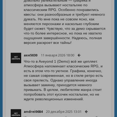
довольно увлекательным — графика и
атмосфера вызывают ностальгию по
классическим RPG. Особенно понравились
квесты: они разнообразные и требуют немного
думать. Но мне пока не совсем ясно, как
меняются персонажи и насколько глубоким
будет сюжет. Чувствую, что за демо скрывается
что-то более интересное, но пока не хватило
ощущения завершённости. Надеюсь, полная
версия раскроет все тайны!
axe5030
11 января 2026 18:00
Что-то в Aveyond 1 (Demo) всё же цепляет.
Атмосфера напоминает классические RPG, и
есть в этом что-то уютное. Графика, конечно,
не самая современная, но в стиле ретро есть
своя прелесть. Однако управление иногда
вызывает заминку, приходится немного
привыкать. В целом, любителям жанра стоит
попробовать этот кусочек ностальгии, но не
ждите революционных изменений.
andrei0684
20 декабря 2025 13:01