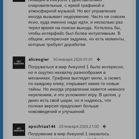
очаровательные, с яркой графикой и
атмосферной музыкой. Но вот управление
иногда вызывает недоумение. Часто не совсем
ясно, куда именно надо идти, и несколько раз
терял время на поиски выхода. Хотелось бы,
чтобы интерфейс был более интуитивным. В
общем, интересная задумка, но есть моменты,
которые требуют доработки.
aliceogier
30 января 2026 01:01
Погружаться в мир Aveyond 1 было интересно,
но я ощутил нехватку разнообразия в
механиках. Графика выглядит мило, а сюжет,
по каждому клику, открывает какие-то новые
тайны. Но иногда управление кажется немного
неуклюжим, и это усложняет игру. В целом, у
демо есть свой шарм, но я надеюсь, что
полная версия предложит больше
нововведений и улучшений.
apochtaa144
20 января 2026 21:00
Погружение в мир Aveyond 1 оказалось