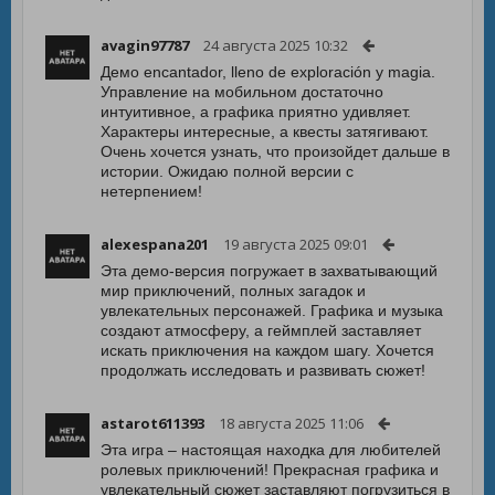
avagin97787
24 августа 2025 10:32
Демо encantador, lleno de exploración y magia.
Управление на мобильном достаточно
интуитивное, а графика приятно удивляет.
Характеры интересные, а квесты затягивают.
Очень хочется узнать, что произойдет дальше в
истории. Ожидаю полной версии с
нетерпением!
alexespana201
19 августа 2025 09:01
Эта демо-версия погружает в захватывающий
мир приключений, полных загадок и
увлекательных персонажей. Графика и музыка
создают атмосферу, а геймплей заставляет
искать приключения на каждом шагу. Хочется
продолжать исследовать и развивать сюжет!
astarot611393
18 августа 2025 11:06
Эта игра – настоящая находка для любителей
ролевых приключений! Прекрасная графика и
увлекательный сюжет заставляют погрузиться в