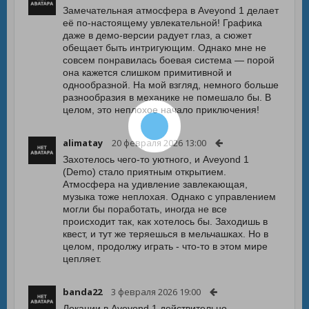
Замечательная атмосфера в Aveyond 1 делает
её по-настоящему увлекательной! Графика
даже в демо-версии радует глаз, а сюжет
обещает быть интригующим. Однако мне не
совсем понравилась боевая система — порой
она кажется слишком примитивной и
однообразной. На мой взгляд, немного больше
разнообразия в механике не помешало бы. В
целом, это неплохое начало приключения!
alimatay
20 февраля 2026 13:00
Захотелось чего-то уютного, и Aveyond 1
(Demo) стало приятным открытием.
Атмосфера на удивление завлекающая,
музыка тоже неплохая. Однако с управлением
могли бы поработать, иногда не все
происходит так, как хотелось бы. Заходишь в
квест, и тут же теряешься в мельчашках. Но в
целом, продолжу играть - что-то в этом мире
цепляет.
banda22
3 февраля 2026 19:00
Локации в Aveyond 1 действительно