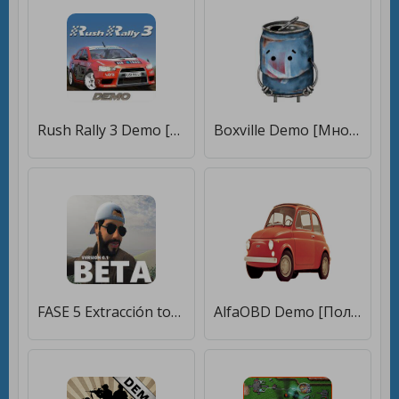
Rush Rally 3 Demo [Много монет]
Boxville Demo [Много монет]
FASE 5 Extracción total (DEMO) [Бесплатные покупки]
AlfaOBD Demo [Полная версия]