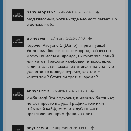
baby-mops167
29 июня 2026 23:20
Мод классный, хотя иногда немного лагает. Но
в целом, имба!
at-heaven
27 июня 2026 07:40
Короче, Aveyond 1 (Demo) - прям пушка!
Установил без всякого геморроя, всё как по
маслу на моём андроиде, никаких зависаний
или лагов. Графика кайфовая, атмосферка
залипательная, сюжет затягивает на ура. Кто
уже играл в полную версию, как там с
контентом? Стоит ли тратить время?
annyta2212
26 июня 2026 10:20
Имба мод! Все подходит, и никаких багов нет,
летает просто на ура. Графика топчик и
геймплей кайф, можно углубляться в
приключения, прям фана хватает.
anyt777914
7 апреля 2026 11:00