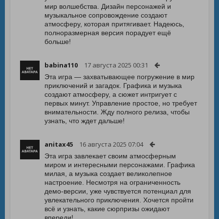
мир волшебства. Дизайн персонажей и
музыкальное сопровождение создают
атмосферу, которая притягивает. Надеюсь,
полноразмерная версия порадует ещё
больше!
babina110
17 августа 2025 00:31
Эта игра — захватывающее погружение в мир
приключений и загадок. Графика и музыка
создают атмосферу, а сюжет интригует с
первых минут. Управление простое, но требует
внимательности. Жду полного релиза, чтобы
узнать, что ждет дальше!
anitax45
16 августа 2025 07:04
Эта игра завлекает своим атмосферным
миром и интересными персонажами. Графика
милая, а музыка создает великолепное
настроение. Несмотря на ограниченность
демо-версии, уже чувствуется потенциал для
увлекательного приключения. Хочется пройти
всё и узнать, какие сюрпризы ожидают
впереди!