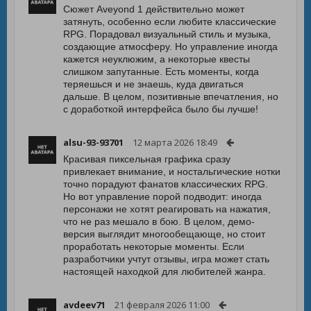
Сюжет Aveyond 1 действительно может
затянуть, особенно если любите классические
RPG. Порадовал визуальный стиль и музыка,
создающие атмосферу. Но управление иногда
кажется неуклюжим, а некоторые квесты
слишком запутанные. Есть моменты, когда
теряешься и не знаешь, куда двигаться
дальше. В целом, позитивные впечатления, но
с доработкой интерфейса было бы лучше!
alsu-93-93701
12 марта 2026 18:49
Красивая пиксельная графика сразу
привлекает внимание, и ностальгические нотки
точно порадуют фанатов классических RPG.
Но вот управление порой подводит: иногда
персонажи не хотят реагировать на нажатия,
что не раз мешало в бою. В целом, демо-
версия выглядит многообещающе, но стоит
проработать некоторые моменты. Если
разработчики учтут отзывы, игра может стать
настоящей находкой для любителей жанра.
avdeev71
21 февраля 2026 11:00