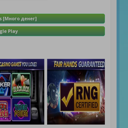
s [Много денег]
le Play