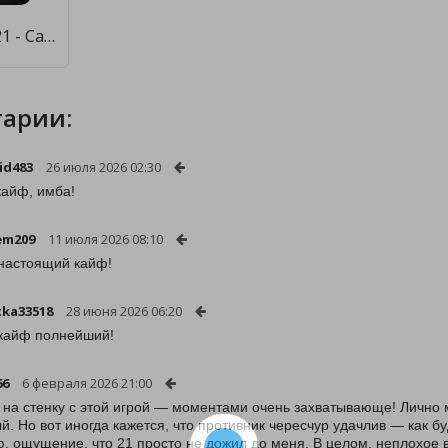
BLACKJACK 21 - Casino Vegas [Много денег]
арии:
id483
26 июля 2026 02:30
кайф, имба!
em209
11 июля 2026 08:10
настоящий кайф!
ka33518
28 июня 2026 06:20
кайф полнейший!
66
6 февраля 2026 21:00
 на стенку с этой игрой — моментами очень захватывающе! Лично м
й. Но вот иногда кажется, что противник чересчур удачлив — как буд
ю, ощущение, что 21 просто не дожил до меня. В целом, неплохое 