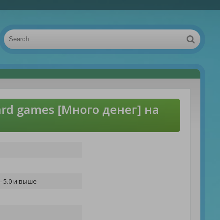
ard games [Много денег] на
- 5.0 и выше