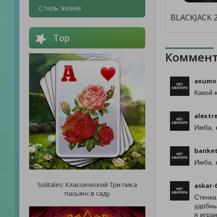
Стиль жизни
Top
Коммент
axumo
Какой 
alextr
Имба, 
banket
Имба, 
Solitales: Классический Три пика
askar-
пасьянс в саду
Стенка
удобны
я игра