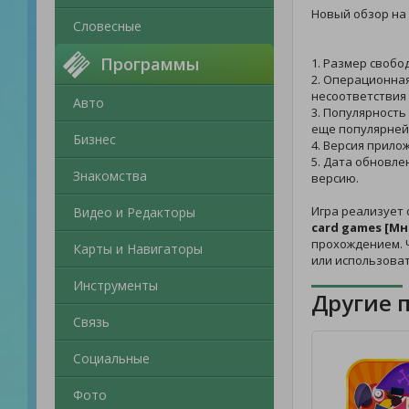
Новый обзор на
Словесные
Программы
1. Размер свобо
2. Операционная
несоответствия 
Авто
3. Популярность
еще популярней
Бизнес
4. Версия прило
5. Дата обновле
Знакомства
версию.
Игра реализует 
Видео и Редакторы
card games [Мн
прохождением. Ч
Карты и Навигаторы
или использова
Инструменты
Другие 
Связь
Социальные
Фото