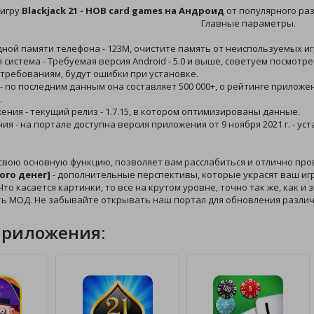
 игру
Blackjack 21 - HOB card games на Андроид
от популярного ра
Главные параметры.
дной памяти телефона - 123M, очистите память от неиспользуемых иг
 система - Требуемая версия Android - 5.0 и выше, советуем посмотр
требованиям, будут ошибки при установке.
 - по последним данным она составляет 500 000+, о рейтинге приложе
.
жения - текущий релиз - 1.7.15, в котором оптимизированы данные.
ния - на портале доступна версия приложения от 9 ноября 2021 г. -
свою основную функцию, позволяет вам расслабиться и отлично пр
ого денег]
- дополнительные перспективы, которые украсят ваш игр
то касается картинки, то все на крутом уровне, точно так же, как и
ть МОД. Не забывайте открывать наш портал для обновления разли
приложения: