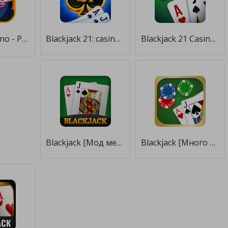
☠️Pirate Casino - Poker, Blackjack and Sea Battles [Бесплатные покупки]
Blackjack 21: casino card game [Мод меню]
Blackjack 21 Casino Card Game [Бесплатные покупки]
Blackjack [Мод меню]
Blackjack [Много монет]