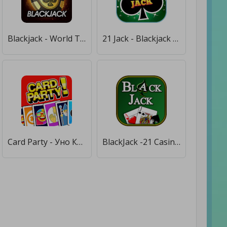
Blackjack - World Tournament [Много монет]
21 Jack - Blackjack meets Solitaire! [Много денег]
Card Party - Уно Карточная игра для компании [Много денег]
BlackJack -21 Casino Card Game [Много денег]