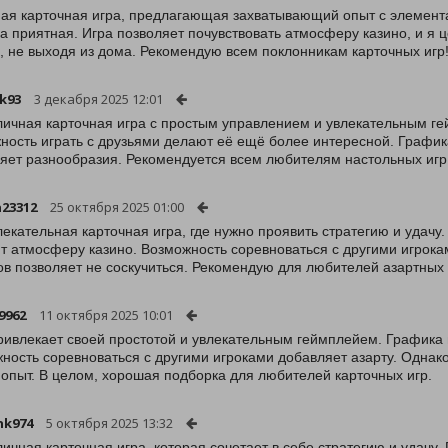
ая карточная игра, предлагающая захватывающий опыт с элемента
а приятная. Игра позволяет почувствовать атмосферу казино, и я 
, не выходя из дома. Рекомендую всем поклонникам карточных игр
k93
3 декабря 2025 12:01
личная карточная игра с простым управлением и увлекательным г
ность играть с друзьями делают её ещё более интересной. Графика
яет разнообразия. Рекомендуется всем любителям настольных игр
n23312
25 октября 2025 01:00
лекательная карточная игра, где нужно проявить стратегию и удач
т атмосферу казино. Возможность соревноваться с другими игрока
в позволяет не соскучиться. Рекомендую для любителей азартных 
9962
11 октября 2025 10:01
ривлекает своей простотой и увлекательным геймплейем. Графика 
ность соревноваться с другими игроками добавляет азарту. Однако,
 опыт. В целом, хорошая подборка для любителей карточных игр.
nk974
5 октября 2025 13:32
личная карточная игра, которая сочетает в себе стратегию и удачу