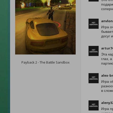
подари
соперн
anvlo
Игра о
бывает
досуг 
artur7
Эта ка
глаз, 
Payback 2 - The Battle Sandbox
партию
alex-b
Игра о
разноо
в слож
aleny3
Игра п