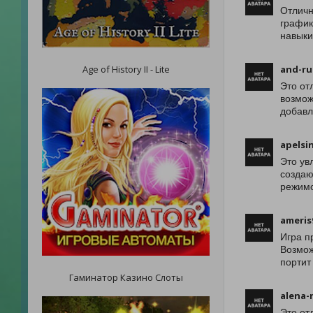
Отличн
график
навыки
Age of History II - Lite
and-ru
Это от
возмож
добавл
apelsi
Это ув
создаю
режимо
ameris
Игра п
Возмож
портит
Гаминатор Казино Слоты
alena-
Это от