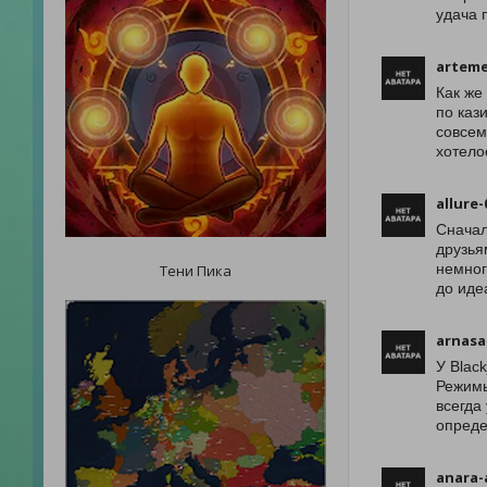
удача 
arteme
Как же
по каз
совсем
хотело
allure-
Сначал
друзья
немног
Тени Пика
до иде
arnasa
У Blac
Режимы
всегда
опреде
anara-