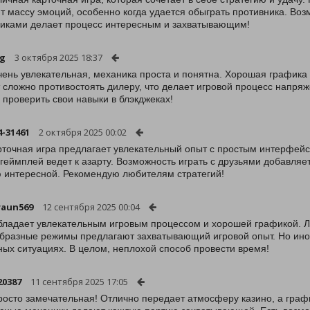
т массу эмоций, особенно когда удается обыграть противника. Возм
иками делает процесс интересным и захватывающим!
ng
3 октября 2025 18:37
чень увлекательная, механика проста и понятна. Хорошая графика 
 сложно противостоять дилеру, что делает игровой процесс напря
и проверить свои навыки в блэкджеках!
4-31461
2 октября 2025 00:02
рточная игра предлагает увлекательный опыт с простым интерфе
а геймплей ведет к азарту. Возможность играть с друзьями добавл
 интересной. Рекомендую любителям стратегий!
raun569
12 сентября 2025 00:04
бладает увлекательным игровым процессом и хорошей графикой. Ле
бразные режимы предлагают захватывающий игровой опыт. Но иногд
ных ситуациях. В целом, неплохой способ провести время!
20387
11 сентября 2025 17:05
росто замечательная! Отлично передает атмосферу казино, а граф