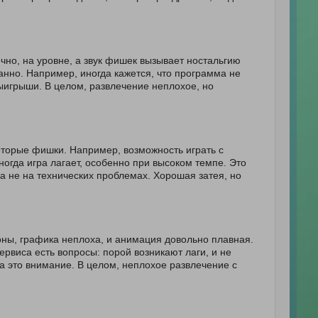
ечно, на уровне, а звук фишек вызывает ностальгию
анно. Например, иногда кажется, что программа не
ыигрыши. В целом, развлечение неплохое, но
оторые фишки. Например, возможность играть с
ногда игра лагает, особенно при высоком темпе. Это
 а не на технических проблемах. Хорошая затея, но
роны, графика неплоха, и анимация довольно плавная.
ервиса есть вопросы: порой возникают лаги, и не
на это внимание. В целом, неплохое развлечение с