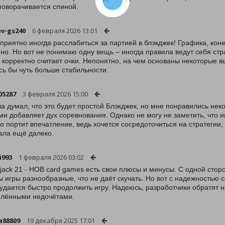
поворачивается спиной.
v-gs240
6 февраля 2026 13:01
 приятно иногда расслабиться за партией в блэкджек! Графика, кон
ино. Но вот не понимаю одну вещь – иногда правила ведут себя стр
 корректно считает очки. Непонятно, на чем основаны некоторые в
сь бы чуть больше стабильности.
05287
3 февраля 2026 15:00
а думал, что это будет простой Блэкджек, но мне понравились нек
ми добавляет дух соревнования. Однако не могу не заметить, что и
о портит впечатление, ведь хочется сосредоточиться на стратегии,
ала ещё далеко.
i993
1 февраля 2026 03:02
kjack 21 - HOB card games есть свои плюсы и минусы. С одной сто
 игры разнообразные, что не даёт скучать. Но вот с надежностью с
 удается быстро продолжить игру. Надеюсь, разработчики обратят 
лёнными недочётами.
a88809
19 декабря 2025 17:01