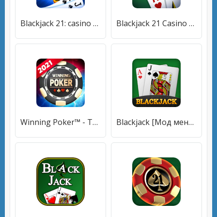
Blackjack 21: casino card game [Мод меню]
Blackjack 21 Casino Card Game [Бесплатные покупки]
Winning Poker™ - Texas Holdem Poker Online [Бесплатные покупки]
Blackjack [Мод меню]