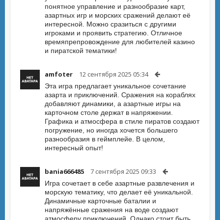
понятное управление и разнообразие карт,
азартных игр и морских сражений делают её
интересной. Можно сразиться с другими
игроками и проявить стратегию. Отличное
времяпрепровождение для любителей казино
и пиратской тематики!
amfoter
12 сентября 2025 05:34
Эта игра предлагает уникальное сочетание
азарта и приключений. Сражения на кораблях
добавляют динамики, а азартные игры на
карточном столе держат в напряжении.
Графика и атмосфера в стиле пиратов создают
погружение, но иногда хочется большего
разнообразия в геймплейе. В целом,
интересный опыт!
bania666485
7 сентября 2025 09:33
Игра сочетает в себе азартные развлечения и
морскую тематику, что делает её уникальной.
Динамичные карточные баталии и
напряжённые сражения на воде создают
атмосферу приключений. Однако стоит быть