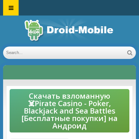
Скачать взломанную
☠️Pirate Casino - Poker,
Blackjack and Sea Battles
[Бесплатные покупки] на
Андроид