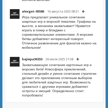
alexget-93580
16 августа 2025 08:31
Игра предлагает уникальное сочетание
азартных игр и морской тематики. Графика на
высоте, а механика захватывает! Нравится
играть в покер и блэкджек с
соревновательными элементами. А морские
битвы добавляют интересный поворот.
Отличное развлечение для фанатов казино на
мобильном!
bajiepa30253
26 июля 2025 21:58
Захватывающее сочетание карточных игр и
морских битв! Атмосфера приключений,
стильный дизайн и умное сочетание стратегии
делают это приложение отличным выбором
для любителей азартных игр. Возможность
сражаться с другими игроками добавляет
остроты и эмоций. Определенно стоит
попробовать!