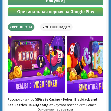
покупки]
Оригинальная версия на Google Play
СКРИНШОТЫ
YOUTUBE ВИДЕО
Рассмотрим игру
☠️Pirate Casino - Poker, Blackjack and
Sea Battles на Андроид
от крутого автора Arrr Games.
Основные параметры.