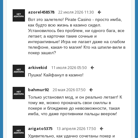
azorel458578
22 июля 2026 11:30
Вот это залетело! Pirate Casino - просто имба,
как будто всю жизнь в казино сидел.
Установилось без проблем, ни одного бага, все
летает, а карточки такие сочные и
интерактивные! Игра не лагает даже на слабом
телефоне, какая-то магия! Кто на шпили-вили в
покер зашел?
arkivekid
11 июля 2026 05:50
Пушка! Кайфанул в казино!
bahmur92
20 мая 2026 07:50
Только установил мод, и он реально летает! К
тому же, можно прокачать свои скиллы в
покере и блэкджеке до невозможности, такая
имба, что даже противники пальцы веером!
arigato5375
13 апреля 2026 17:50
Удивительно, как удачно сочетаны покер и