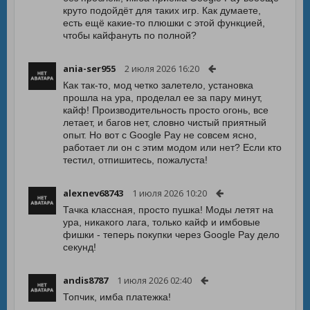
круто подойдёт для таких игр. Как думаете,
есть ещё какие-то плюшки с этой функцией,
чтобы кайфануть по полной?
ania-ser955
2 июля 2026 16:20
Как так-то, мод четко залетело, установка
прошла на ура, проделал ее за пару минут,
кайф! Производительность просто огонь, все
летает, и багов нет, словно чистый приятный
опыт. Но вот с Google Pay не совсем ясно,
работает ли он с этим модом или нет? Если кто
тестил, отпишитесь, пожалуста!
alexnev68743
1 июля 2026 10:20
Тачка классная, просто пушка! Моды летят на
ура, никакого лага, только кайф и имбовые
фишки - теперь покупки через Google Pay дело
секунд!
andis8787
1 июля 2026 02:40
Топчик, имба платежка!