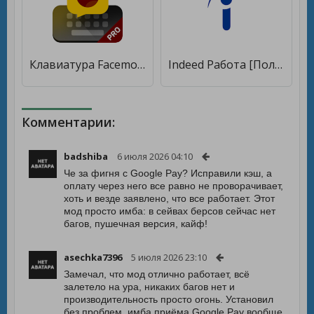
Клавиатура Facemoji Pro [Полная версия]
Indeed Работа [Полная версия]
Комментарии:
badshiba
6 июля 2026 04:10
Че за фигня с Google Pay? Исправили кэш, а
оплату через него все равно не проворачивает,
хоть и везде заявлено, что все работает. Этот
мод просто имба: в сейвах берсов сейчас нет
багов, пушечная версия, кайф!
asechka7396
5 июля 2026 23:10
Замечал, что мод отлично работает, всё
залетело на ура, никаких багов нет и
производительность просто огонь. Установил
без проблем, имба приёма Google Pay вообще