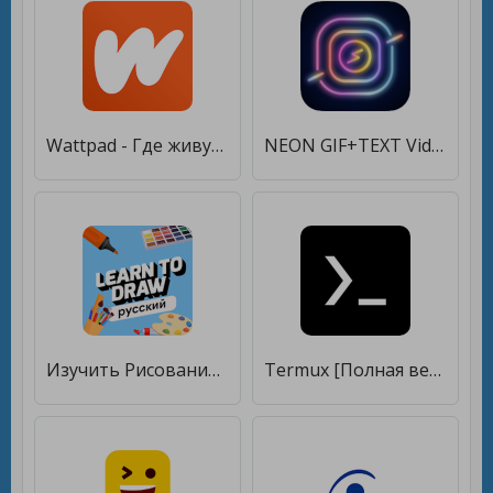
Wattpad - Где живут истории [Полная версия]
NEON GIF+TEXT Video Effects [Полная версия]
Изучить Рисование [Полная версия]
Termux [Полная версия]