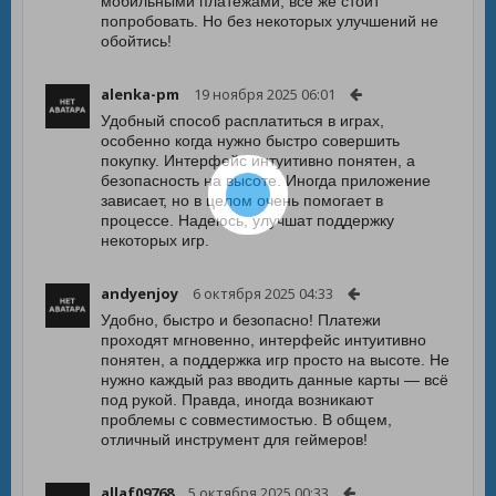
мобильными платежами, все же стоит
попробовать. Но без некоторых улучшений не
обойтись!
alenka-pm
19 ноября 2025 06:01
Удобный способ расплатиться в играх,
особенно когда нужно быстро совершить
покупку. Интерфейс интуитивно понятен, а
безопасность на высоте. Иногда приложение
зависает, но в целом очень помогает в
процессе. Надеюсь, улучшат поддержку
некоторых игр.
andyenjoy
6 октября 2025 04:33
Удобно, быстро и безопасно! Платежи
проходят мгновенно, интерфейс интуитивно
понятен, а поддержка игр просто на высоте. Не
нужно каждый раз вводить данные карты — всё
под рукой. Правда, иногда возникают
проблемы с совместимостью. В общем,
отличный инструмент для геймеров!
allaf09768
5 октября 2025 00:33