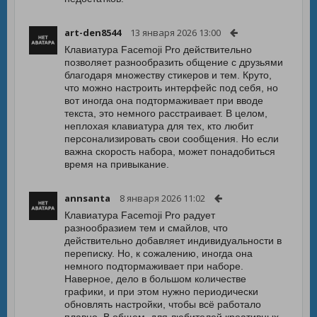
art-den8544
13 января 2026 13:00
Клавиатура Facemoji Pro действительно
позволяет разнообразить общение с друзьями
благодаря множеству стикеров и тем. Круто,
что можно настроить интерфейс под себя, но
вот иногда она подтормаживает при вводе
текста, это немного расстраивает. В целом,
неплохая клавиатура для тех, кто любит
персонализировать свои сообщения. Но если
важна скорость набора, может понадобиться
время на привыкание.
annsanta
8 января 2026 11:02
Клавиатура Facemoji Pro радует
разнообразием тем и смайлов, что
действительно добавляет индивидуальности в
переписку. Но, к сожалению, иногда она
немного подтормаживает при наборе.
Наверное, дело в большом количестве
графики, и при этом нужно периодически
обновлять настройки, чтобы всё работало