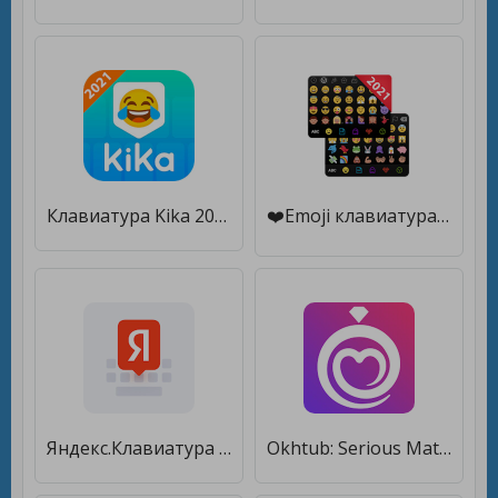
Клавиатура Kika 2021 - эмоджи, смайлики, GIF [Полная версия]
❤️Emoji клавиатура - милые смайлики, GIF, стикеры [Premium]
Яндекс.Клавиатура [Premium]
Okhtub: Serious Matchmaking for Marriage ONLY [Полная версия]