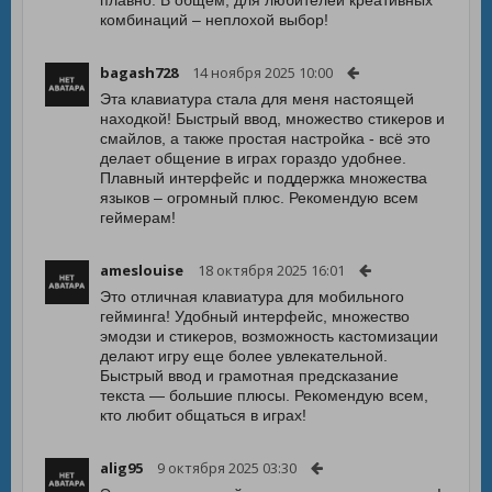
плавно. В общем, для любителей креативных
комбинаций – неплохой выбор!
bagash728
14 ноября 2025 10:00
Эта клавиатура стала для меня настоящей
находкой! Быстрый ввод, множество стикеров и
смайлов, а также простая настройка - всё это
делает общение в играх гораздо удобнее.
Плавный интерфейс и поддержка множества
языков – огромный плюс. Рекомендую всем
геймерам!
ameslouise
18 октября 2025 16:01
Это отличная клавиатура для мобильного
гейминга! Удобный интерфейс, множество
эмодзи и стикеров, возможность кастомизации
делают игру еще более увлекательной.
Быстрый ввод и грамотная предсказание
текста — большие плюсы. Рекомендую всем,
кто любит общаться в играх!
alig95
9 октября 2025 03:30