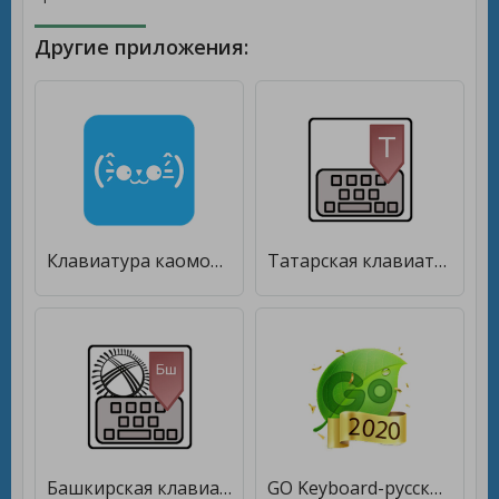
Другие приложения:
Клавиатура каомодзи [Полная версия]
Татарская клавиатура [Unlocked]
Башкирская клавиатура [Unlocked]
GO Keyboard-русский Клавиатура [Полная версия]