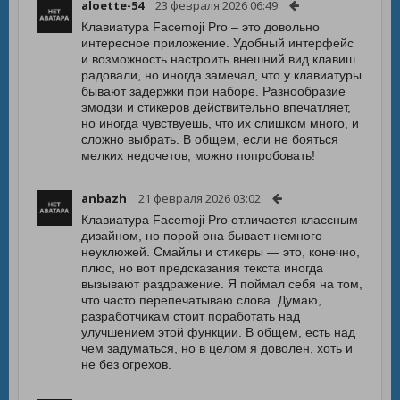
aloette-54
23 февраля 2026 06:49
Клавиатура Facemoji Pro – это довольно
интересное приложение. Удобный интерфейс
и возможность настроить внешний вид клавиш
радовали, но иногда замечал, что у клавиатуры
бывают задержки при наборе. Разнообразие
эмодзи и стикеров действительно впечатляет,
но иногда чувствуешь, что их слишком много, и
сложно выбрать. В общем, если не бояться
мелких недочетов, можно попробовать!
anbazh
21 февраля 2026 03:02
Клавиатура Facemoji Pro отличается классным
дизайном, но порой она бывает немного
неуклюжей. Смайлы и стикеры — это, конечно,
плюс, но вот предсказания текста иногда
вызывают раздражение. Я поймал себя на том,
что часто перепечатываю слова. Думаю,
разработчикам стоит поработать над
улучшением этой функции. В общем, есть над
чем задуматься, но в целом я доволен, хоть и
не без огрехов.