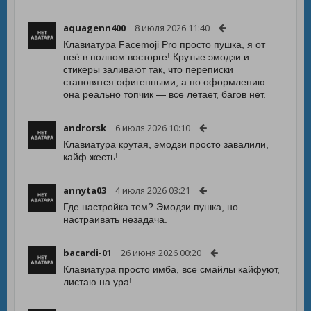
aquagenn400
8 июля 2026 11:40
Клавиатура Facemoji Pro просто пушка, я от
неё в полном восторге! Крутые эмодзи и
стикеры заливают так, что переписки
становятся офигенными, а по оформлению
она реально топчик — все летает, багов нет.
androrsk
6 июля 2026 10:10
Клавиатура крутая, эмодзи просто завалили,
кайф жесть!
annyta03
4 июля 2026 03:21
Где настройка тем? Эмодзи пушка, но
настраивать незадача.
bacardi-01
26 июня 2026 00:20
Клавиатура просто имба, все смайлы кайфуют,
листаю на ура!