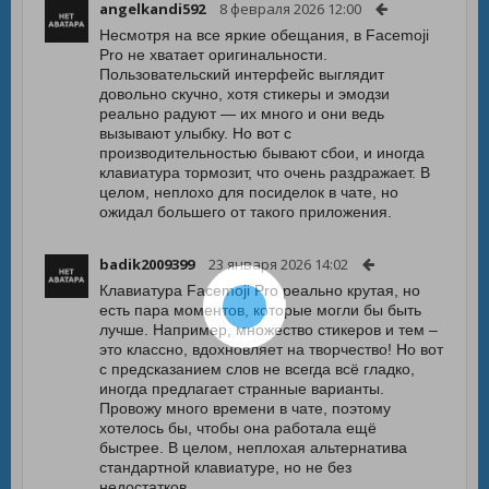
angelkandi592
8 февраля 2026 12:00
Несмотря на все яркие обещания, в Facemoji
Pro не хватает оригинальности.
Пользовательский интерфейс выглядит
довольно скучно, хотя стикеры и эмодзи
реально радуют — их много и они ведь
вызывают улыбку. Но вот с
производительностью бывают сбои, и иногда
клавиатура тормозит, что очень раздражает. В
целом, неплохо для посиделок в чате, но
ожидал большего от такого приложения.
badik2009399
23 января 2026 14:02
Клавиатура Facemoji Pro реально крутая, но
есть пара моментов, которые могли бы быть
лучше. Например, множество стикеров и тем –
это классно, вдохновляет на творчество! Но вот
с предсказанием слов не всегда всё гладко,
иногда предлагает странные варианты.
Провожу много времени в чате, поэтому
хотелось бы, чтобы она работала ещё
быстрее. В целом, неплохая альтернатива
стандартной клавиатуре, но не без
недостатков.