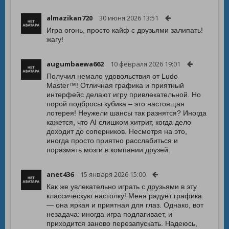
almazikan720
30 июня 2026 13:51
Игра огонь, просто кайф с друзьями залипать!
жагу!
augumbaewa662
10 февраля 2026 19:01
Получил немало удовольствия от Ludo
Master™! Отличная графика и приятный
интерфейс делают игру привлекательной. Но
порой подбросы кубика – это настоящая
лотерея! Неужели шансы так разнятся? Иногда
кажется, что AI слишком хитрит, когда дело
доходит до соперников. Несмотря на это,
иногда просто приятно расслабиться и
поразмять мозги в компании друзей.
anet436
15 января 2026 15:00
Как же увлекательно играть с друзьями в эту
классическую настолку! Меня радует графика
— она яркая и приятная для глаз. Однако, вот
незадача: иногда игра подлагивает, и
приходится заново перезапускать. Надеюсь,