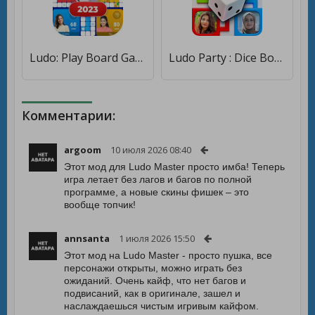
Ludo: Play Board Game Online [Много денег]
Ludo Party : Dice Board Game [Мод меню]
Комментарии:
argoom
10 июля 2026 08:40
Этот мод для Ludo Master просто имба! Теперь
игра летает без лагов и багов по полной
программе, а новые скины фишек – это
вообще топчик!
annsanta
1 июля 2026 15:50
Этот мод на Ludo Master - просто пушка, все
персонажи открыты, можно играть без
ожиданий. Очень кайф, что нет багов и
подвисаний, как в оригинале, зашел и
наслаждаешься чистым игривым кайфом.