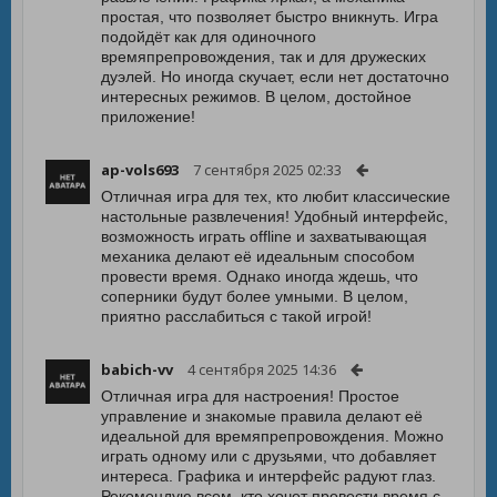
простая, что позволяет быстро вникнуть. Игра
подойдёт как для одиночного
времяпрепровождения, так и для дружеских
дуэлей. Но иногда скучает, если нет достаточно
интересных режимов. В целом, достойное
приложение!
ap-vols693
7 сентября 2025 02:33
Отличная игра для тех, кто любит классические
настольные развлечения! Удобный интерфейс,
возможность играть offline и захватывающая
механика делают её идеальным способом
провести время. Однако иногда ждешь, что
соперники будут более умными. В целом,
приятно расслабиться с такой игрой!
babich-vv
4 сентября 2025 14:36
Отличная игра для настроения! Простое
управление и знакомые правила делают её
идеальной для времяпрепровождения. Можно
играть одному или с друзьями, что добавляет
интереса. Графика и интерфейс радуют глаз.
Рекомендую всем, кто хочет провести время с