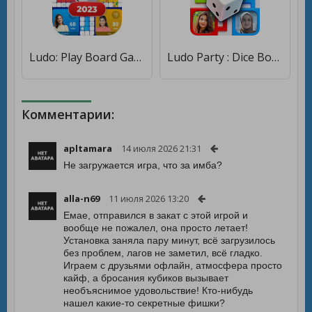
Ludo: Play Board Game Online [Много денег]
Ludo Party : Dice Board Game [Мод меню]
Комментарии:
apltamara
14 июля 2026 21:31
Не загружается игра, что за имба?
alla-n69
11 июля 2026 13:20
Емае, отправился в закат с этой игрой и
вообще не пожалел, она просто летает!
Установка заняла пару минут, всё загрузилось
без проблем, лагов не заметил, всё гладко.
Играем с друзьями офлайн, атмосфера просто
кайф, а бросания кубиков вызывает
необъяснимое удовольствие! Кто-нибудь
нашел какие-то секретные фишки?