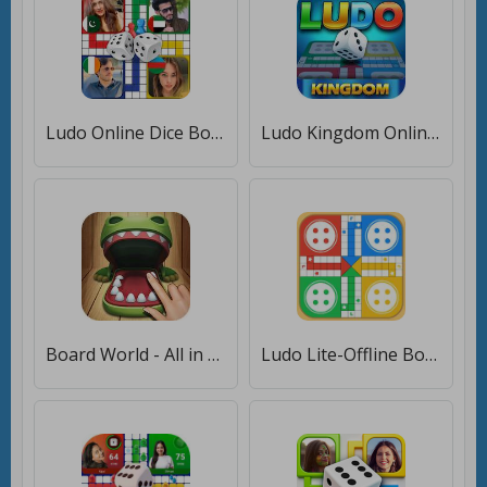
Ludo Online Dice Board Game [Много денег]
Ludo Kingdom Online Board Game [Бесплатные покупки]
Board World - All in one game [Мод меню]
Ludo Lite-Offline Board Game [Мод меню]