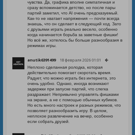
чувства. Да, графика вполне симпатичная и
сразу вспоминается детство, но после пары
партий заметил, что AI очень предсказуемый.
Как-то не хватает напряжения — почти всегда
знаешь, что он сделает в следующий ход. Зато
с друзьями играть реально весело, особенно
когда начинается борьба за заветные фишки!
Но всё же, хотелось бы больше разнообразия в
режимах игры.
anutik6391499
18 февраля 2026 01:01
Неплохо сделанная ролодка, которая
действительно помогает скоротать время.
Радует, что можно играть без интернета, это
очень удобно. Однако, иногда возникают
задержки при запуске партий, что слегка
раздражает. Непривычно управлять фишками
на экране, а не с помощью обычных кубиков.
Но есть много настроек и разных режимов, что
позволяет разнообразить игру. В целом,
неплохое развлечение на вечер, особенно
если собрать друзей.