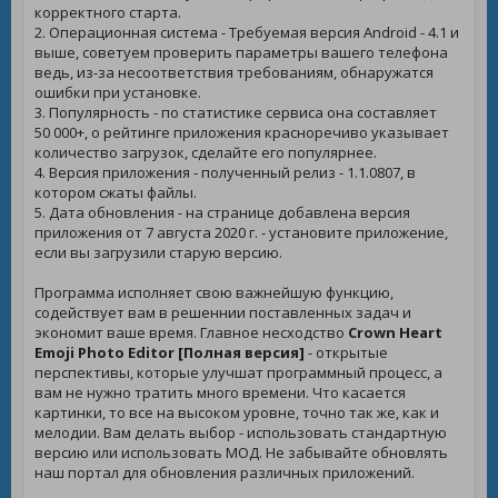
корректного старта.
2. Операционная система - Требуемая версия Android - 4.1 и
выше, советуем проверить параметры вашего телефона
ведь, из-за несоответствия требованиям, обнаружатся
ошибки при установке.
3. Популярность - по статистике сервиса она составляет
50 000+, о рейтинге приложения красноречиво указывает
количество загрузок, сделайте его популярнее.
4. Версия приложения - полученный релиз - 1.1.0807, в
котором сжаты файлы.
5. Дата обновления - на странице добавлена версия
приложения от 7 августа 2020 г. - установите приложение,
если вы загрузили старую версию.
Программа исполняет свою важнейшую функцию,
содействует вам в решеннии поставленных задач и
экономит ваше время. Главное несходство
Crown Heart
Emoji Photo Editor [Полная версия]
- открытые
перспективы, которые улучшат программный процесс, а
вам не нужно тратить много времени. Что касается
картинки, то все на высоком уровне, точно так же, как и
мелодии. Вам делать выбор - использовать стандартную
версию или использовать МОД. Не забывайте обновлять
наш портал для обновления различных приложений.