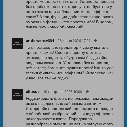
просто жесть, как он летает! Установка прошла
без проблем, но вот интересует, не будет ли у
него глюков при добавлении много эффектов
сразу? А так, функция добавления коронового
эмодзи на фотку — это просто имба! В целом,
пушка, жду новых обновлений!
andersentv334
26 июня 2026 17:21
Так, поставил этот редактор и сразу вкатило,
просто космос! Сделал парочку фоток с
эмодзи, выглядит как будто сам бог дизайна
шедевры создавал. Установил без напрягов,
всё летает, багов нет, пушка просто! Кто-то уже
тестил фильтры или эффекты? Интересно, как
у вас, все так же годно?
aliusus
10 февраля 2026 10:00
Редактировать фото с использованием эмодзи
оказалось довольно забавным занятием!
Интерфейс простенький, но немного подводит
с обработкой изображений — иногда эффекты
накладываются криво. Порадовало
разнообразие эмодзи, но вот на загрузку фото