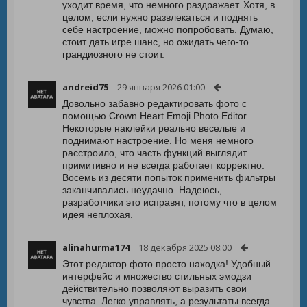
уходит время, что немного раздражает. Хотя, в
целом, если нужно развлекаться и поднять
себе настроение, можно попробовать. Думаю,
стоит дать игре шанс, но ожидать чего-то
грандиозного не стоит.
andreid75
29 января 2026 01:00
Довольно забавно редактировать фото с
помощью Crown Heart Emoji Photo Editor.
Некоторые наклейки реально веселые и
поднимают настроение. Но меня немного
расстроило, что часть функций выглядит
примитивно и не всегда работает корректно.
Восемь из десяти попыток применить фильтры
заканчивались неудачно. Надеюсь,
разработчики это исправят, потому что в целом
идея неплохая.
alinahurma174
18 декабря 2025 08:00
Этот редактор фото просто находка! Удобный
интерфейс и множество стильных эмодзи
действительно позволяют выразить свои
чувства. Легко управлять, а результаты всегда