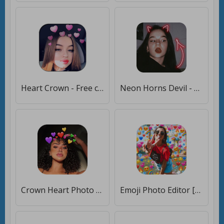
Heart Crown - Free cute & funny motion sticker [Unlocked]
Neon Horns Devil - Neon Devil Crown Photo Editor [Premium]
Crown Heart Photo Editor [Premium]
Emoji Photo Editor [Без рекламы]