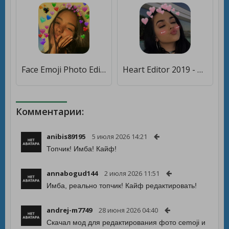
Face Emoji Photo Editor [Premium]
Heart Editor 2019 - Crown Heart Photo Editor [Полная версия]
Комментарии:
anibis89195
5 июля 2026 14:21
Топчик! Имба! Кайф!
annabogud144
2 июля 2026 11:51
Имба, реально топчик! Кайф редактировать!
andrej-m7749
28 июня 2026 04:40
Скачал мод для редактирования фото сemoji и