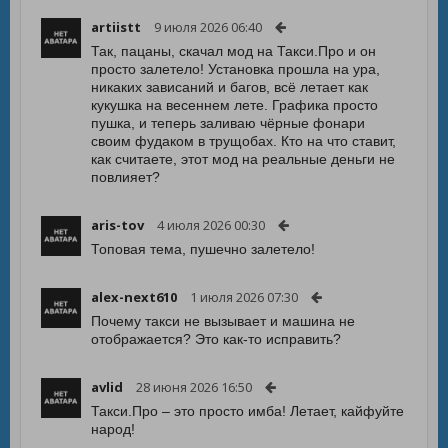
artiistt
9 июля 2026 06:40
Так, пацаны, скачал мод на Такси.Про и он
просто залетело! Установка прошла на ура,
никаких зависаний и багов, всё летает как
кукушка на весеннем лете. Графика просто
пушка, и теперь заливаю чёрные фонари
своим фудаком в трущобах. Кто на что ставит,
как считаете, этот мод на реальные деньги не
повлияет?
aris-tov
4 июля 2026 00:30
Топовая тема, пушечно залетело!
alex-next610
1 июля 2026 07:30
Почему такси не вызывает и машина не
отображается? Это как-то исправить?
avlid
28 июня 2026 16:50
Такси.Про – это просто имба! Летает, кайфуйте
народ!