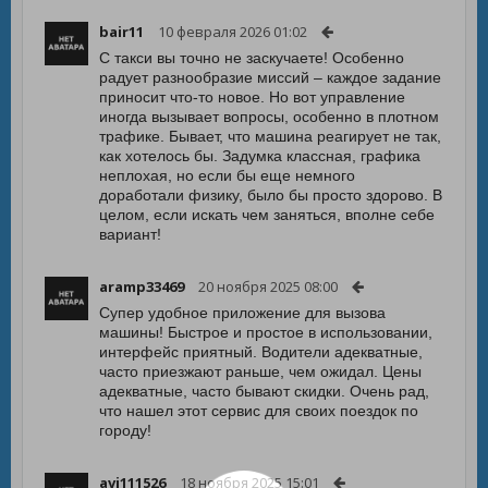
bair11
10 февраля 2026 01:02
С такси вы точно не заскучаете! Особенно
радует разнообразие миссий – каждое задание
приносит что-то новое. Но вот управление
иногда вызывает вопросы, особенно в плотном
трафике. Бывает, что машина реагирует не так,
как хотелось бы. Задумка классная, графика
неплохая, но если бы еще немного
доработали физику, было бы просто здорово. В
целом, если искать чем заняться, вполне себе
вариант!
aramp33469
20 ноября 2025 08:00
Супер удобное приложение для вызова
машины! Быстрое и простое в использовании,
интерфейс приятный. Водители адекватные,
часто приезжают раньше, чем ожидал. Цены
адекватные, часто бывают скидки. Очень рад,
что нашел этот сервис для своих поездок по
городу!
avi111526
18 ноября 2025 15:01