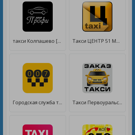
такси Колпашево [Unlocked]
Такси ЦЕНТР 51 Мончегорск [Unlocked]
Городская служба такси 007 [Unlocked]
Такси Первоуральска [Unlocked]