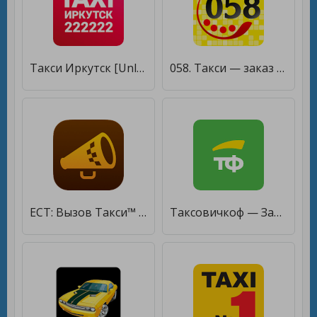
Такси Иркутск [Unlocked]
058. Такси — заказ онлайн. Любой р-н НПР и Дудинка [Unlocked]
ЕСТ: Вызов Такси™ [Unlocked]
Таксовичкоф — Заказ такси [Unlocked]