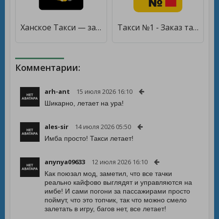
Ханское Такси — заказ такси! [Unlocked]
Такси №1 - Заказ такси [Unlocked]
Комментарии:
arh-ant
15 июля 2026 16:10
Шикарно, летает на ура!
ales-sir
14 июля 2026 05:50
Имба просто! Такси летает!
anynya09633
12 июля 2026 16:10
Как поюзал мод, заметил, что все тачки
реально кайфово выглядят и управляются на
имбе! И сами погони за пассажирами просто
поймут, что это топчик, так что можно смело
залетать в игру, багов нет, все летает!